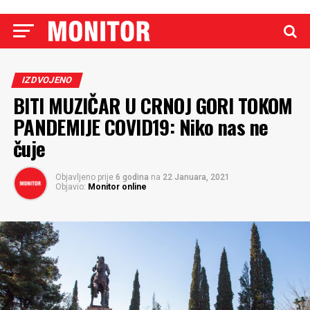
IZDVOJENO
BITI MUZIČAR U CRNOJ GORI TOKOM
PANDEMIJE COVID19: Niko nas ne
čuje
Objavljeno prije
6 godina
na
22 Januara, 2021
Objavio:
Monitor online