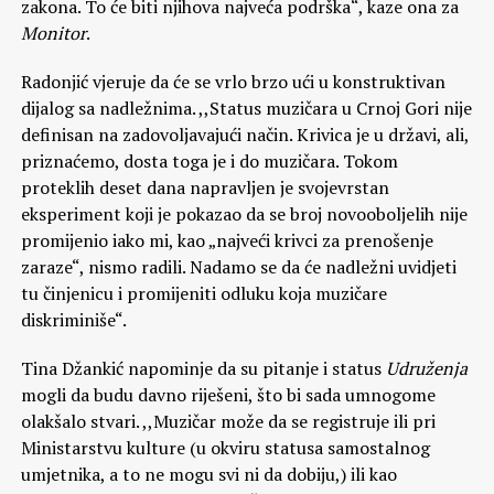
zakona. To će biti njihova najveća podrška“, kaze ona za
Monitor
.
Radonjić vjeruje da će se vrlo brzo ući u konstruktivan
dijalog sa nadležnima. ,,Status muzičara u Crnoj Gori nije
definisan na zadovoljavajući način. Krivica je u državi, ali,
priznaćemo, dosta toga je i do muzičara. Tokom
proteklih deset dana napravljen je svojevrstan
eksperiment koji je pokazao da se broj novooboljelih nije
promijenio iako mi, kao „najveći krivci za prenošenje
zaraze“, nismo radili. Nadamo se da će nadležni uvidjeti
tu činjenicu i promijeniti odluku koja muzičare
diskriminiše“.
Tina Džankić napominje da su pitanje i status
Udruženja
mogli da budu davno riješeni, što bi sada umnogome
olakšalo stvari. ,,Muzičar može da se registruje ili pri
Ministarstvu kulture (u okviru statusa samostalnog
umjetnika, a to ne mogu svi ni da dobiju,) ili kao