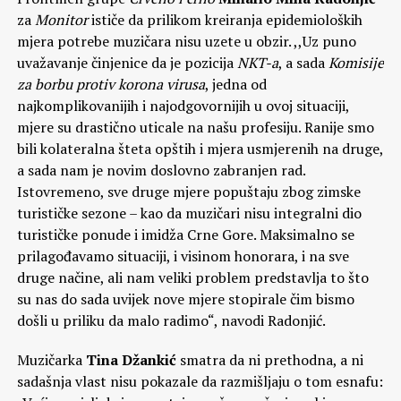
za
Monitor
ističe da prilikom kreiranja epidemioloških
mjera potrebe muzičara nisu uzete u obzir. ,,Uz puno
uvažavanje činjenice da je pozicija
NKT-a
, a sada
Komisije
za borbu protiv korona virusa
, jedna od
najkomplikovanijih i najodgovornijih u ovoj situaciji,
mjere su drastično uticale na našu profesiju. Ranije smo
bili kolateralna šteta opštih i mjera usmjerenih na druge,
a sada nam je novim doslovno zabranjen rad.
Istovremeno, sve druge mjere popuštaju zbog zimske
turističke sezone – kao da muzičari nisu integralni dio
turističke ponude i imidža Crne Gore. Maksimalno se
prilagođavamo situaciji, i visinom honorara, i na sve
druge načine, ali nam veliki problem predstavlja to što
su nas do sada uvijek nove mjere stopirale čim bismo
došli u priliku da malo radimo“, navodi Radonjić.
Muzičarka
Tina Džankić
smatra da ni prethodna, a ni
sadašnja vlast nisu pokazale da razmišljaju o tom esnafu: