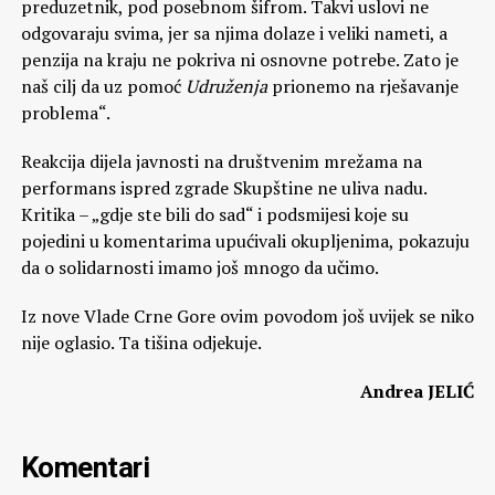
preduzetnik, pod posebnom šifrom. Takvi uslovi ne
odgovaraju svima, jer sa njima dolaze i veliki nameti, a
penzija na kraju ne pokriva ni osnovne potrebe. Zato je
naš cilj da uz pomoć
Udruženja
prionemo na rješavanje
problema“.
Reakcija dijela javnosti na društvenim mrežama na
performans ispred zgrade Skupštine ne uliva nadu.
Kritika – „gdje ste bili do sad“ i podsmijesi koje su
pojedini u komentarima upućivali okupljenima, pokazuju
da o solidarnosti imamo još mnogo da učimo.
Iz nove Vlade Crne Gore ovim povodom još uvijek se niko
nije oglasio. Ta tišina odjekuje.
Andrea JELIĆ
Komentari