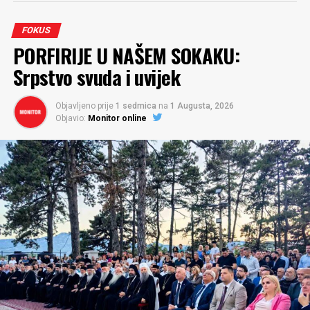
FOKUS
PORFIRIJE U NAŠEM SOKAKU:
Srpstvo svuda i uvijek
Objavljeno prije
1 sedmica
na
1 Augusta, 2026
Objavio:
Monitor online