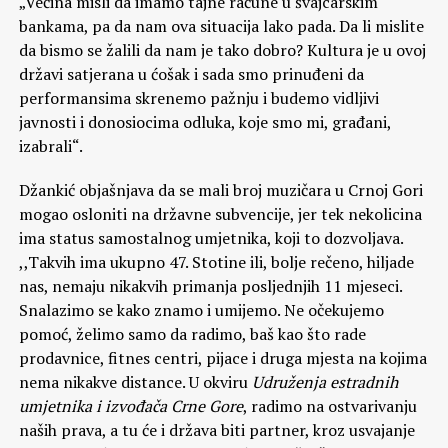
„Većina misli da imamo tajne račune u švajcarskim
bankama, pa da nam ova situacija lako pada. Da li mislite
da bismo se žalili da nam je tako dobro? Kultura je u ovoj
državi satjerana u ćošak i sada smo prinuđeni da
performansima skrenemo pažnju i budemo vidljivi
javnosti i donosiocima odluka, koje smo mi, građani,
izabrali“.
Džankić objašnjava da se mali broj muzičara u Crnoj Gori
mogao osloniti na državne subvencije, jer tek nekolicina
ima status samostalnog umjetnika, koji to dozvoljava.
,,Takvih ima ukupno 47. Stotine ili, bolje rečeno, hiljade
nas, nemaju nikakvih primanja posljednjih 11 mjeseci.
Snalazimo se kako znamo i umijemo. Ne očekujemo
pomoć, želimo samo da radimo, baš kao što rade
prodavnice, fitnes centri, pijace i druga mjesta na kojima
nema nikakve distance. U okviru
Udruženja estradnih
umjetnika i izvođača Crne Gore
, radimo na ostvarivanju
naših prava, a tu će i država biti partner, kroz usvajanje