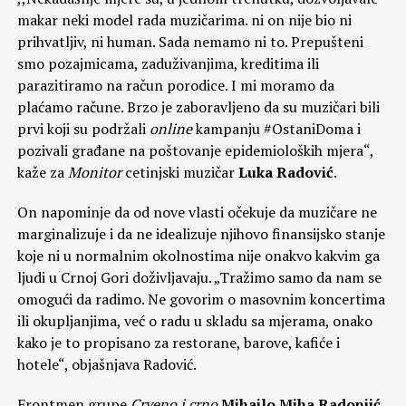
makar neki model rada muzičarima. ni on nije bio ni
prihvatljiv, ni human. Sada nemamo ni to. Prepušteni
smo pozajmicama, zaduživanjima, kreditima ili
parazitiramo na račun porodice. I mi moramo da
plaćamo račune. Brzo je zaboravljeno da su muzičari bili
prvi koji su podržali
online
kampanju #OstaniDoma i
pozivali građane na poštovanje epidemioloških mjera“,
kaže za
Monitor
cetinjski muzičar
Luka Radović
.
On napominje da od nove vlasti očekuje da muzičare ne
marginalizuje i da ne idealizuje njihovo finansijsko stanje
koje ni u normalnim okolnostima nije onakvo kakvim ga
ljudi u Crnoj Gori doživljavaju. „Tražimo samo da nam se
omogući da radimo. Ne govorim o masovnim koncertima
ili okupljanjima, već o radu u skladu sa mjerama, onako
kako je to propisano za restorane, barove, kafiće i
hotele“, objašnjava Radović.
Frontmen grupe
Crveno i crno
Mihailo Miha Radonjić