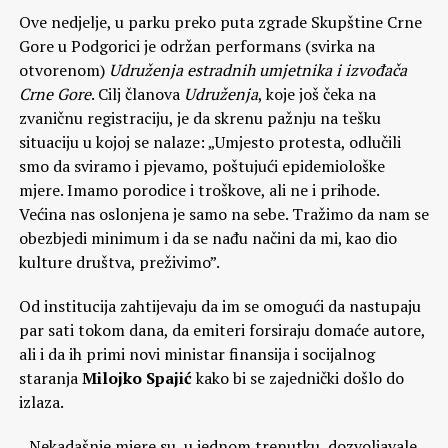
Ove nedjelje, u parku preko puta zgrade Skupštine Crne
Gore u Podgorici je održan performans (svirka na
otvorenom)
Udruženja estradnih umjetnika i izvođača
Crne Gore
. Cilj članova
Udruženja
, koje još čeka na
zvaničnu registraciju, je da skrenu pažnju na tešku
situaciju u kojoj se nalaze: „Umjesto protesta, odlučili
smo da sviramo i pjevamo, poštujući epidemiološke
mjere. Imamo porodice i troškove, ali ne i prihode.
Većina nas oslonjena je samo na sebe. Tražimo da nam se
obezbjedi minimum i da se nađu načini da mi, kao dio
kulture društva, preživimo”.
Od institucija zahtijevaju da im se omogući da nastupaju
par sati tokom dana, da emiteri forsiraju domaće autore,
ali i da ih primi novi ministar finansija i socijalnog
staranja
Milojko Spajić
kako bi se zajednički došlo do
izlaza.
,,Nekadašnje mjere su, u jednom trenutku, dozvoljavale