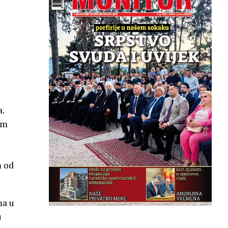
a.
am
m od
ma u
u