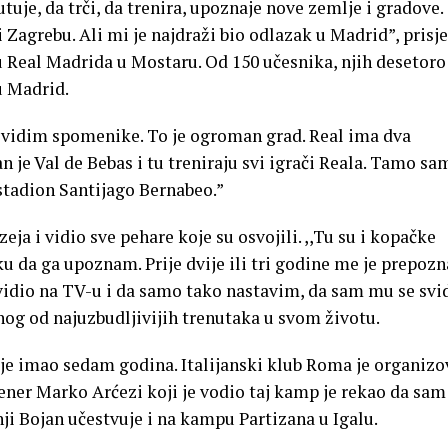
tuje, da trči, da trenira, upoznaje nove zemlje i gradove.
Zagrebu. Ali mi je najdraži bio odlazak u Madrid”, prisj
 Real Madrida u Mostaru. Od 150 učesnika, njih desetoro 
u Madrid.
 vidim spomenike. To je ogroman grad. Real ima dva
 je Val de Bebas i tu treniraju svi igrači Reala. Tamo sam
stadion Santijago Bernabeo.”
eja i vidio sve pehare koje su osvojili. ,,Tu su i kopačke
ku da ga upoznam. Prije dvije ili tri godine me je prepozn
 vidio na TV-u i da samo tako nastavim, da sam mu se svi
dnog od najuzbudljivijih trenutaka u svom životu.
a je imao sedam godina. Italijanski klub Roma je organiz
ener Marko Arćezi koji je vodio taj kamp je rekao da sam
ji Bojan učestvuje i na kampu Partizana u Igalu.