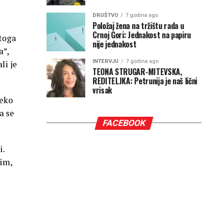
DRUŠTVO
7 godina ago
Položaj žena na tržištu rada u
Crnoj Gori: Jednakost na papiru
 toga
nije jednakost
a”,
INTERVJU
7 godina ago
li je
TEONA STRUGAR-MITEVSKA,
REDITELJKA: Petrunija je naš lični
vrisak
neko
a se
FACEBOOK
i.
čim,