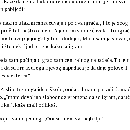
riji. Kaže da nema ljubomore među drugarima ,,jer mi svi
n pobijedi”.
a nekim utakmicama čuvaju i po dva igrača. ,,I to je zbog
 pročitali nešto o meni. A jednom su me čuvala i tri igrač
osti ovaj sjajni golgeter. I dodaje: ,,Ma nisam ja slavan, a
 što neki ljudi cijene kako ja igram.”
Kada sam počinjao igrao sam centralnog napadača. To je 
i da šutira. A uloga lijevog napadača je da daje golove. I j
esnaestercu”.
 Poslije treninga ide u školu, onda odmara, pa radi domać
ce. „Imam dovoljno slobodnog vremena da se igram, da u
iku.”, kaže mali odlikaš.
jiti samo jednog. ,,Oni su meni svi najbolji.”