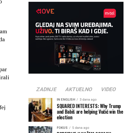
o
ram
da
par
rali
ZADNJE
AKTUELNO
VIDEO
IN ENGLISH
3 dana ago
SQUARED INTERESTS: Why Trump
fej
and Babiš are helping Vučić win the
election
FOKUS
5 dana ago