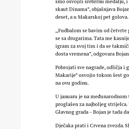
smo osvojili srebrrnu medalju, 
skaut Dinama”, objašnjava Bojan.
deset, a u Makarskoj pet golova.
,,Fudbalom se bavim od četvrte 
se sa drugarima. Tata me kasnije
igram za svoj tim i da se takm
dosta vremena”, odgovara Bojan n
Pobrojati sve nagrade, odličja i
Makarije” osvojio tokom šest go
na ovu godinu.
U januaru je na međunarodnom t
proglašen za najboljeg strijelca.
Glavnog grada – Bojan je tada d
Dječaka prati i Crvena zvezda. 