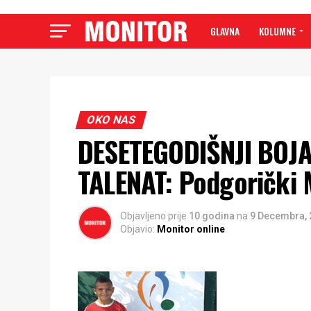
GLAVNA
KOLUMNE
OKO NAS
DESETEGODIŠNJI BOJA
TALENAT: Podgorički 
Objavljeno prije
10 godina
na
9 Decembra, 
Objavio:
Monitor online