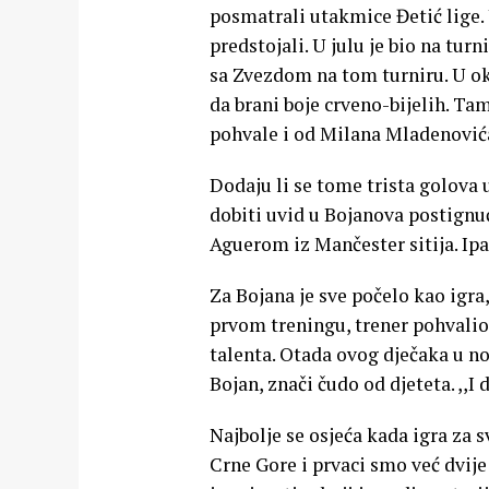
posmatrali utakmice Đetić lige. U
predstojali. U julu je bio na turn
sa Zvezdom na tom turniru. U okt
da brani boje crveno-bijelih. Ta
pohvale i od Milana Mladenović
Dodaju li se tome trista golova 
dobiti uvid u Bojanova postignuć
Aguerom iz Mančester sitija. Ipa
Za Bojana je sve počelo kao igra,
prvom treningu, trener pohvalio 
talenta. Otada ovog dječaka u n
Bojan, znači čudo od djeteta. ,,I
Najbolje se osjeća kada igra za s
Crne Gore i prvaci smo već dvije