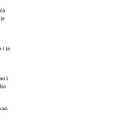
eća
je
 i ja
ao i
dio
ovao