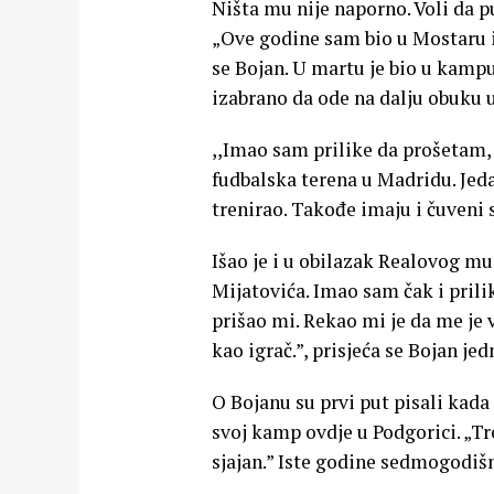
Ništa mu nije naporno. Voli da pu
„Ove godine sam bio u Mostaru i 
se Bojan. U martu je bio u kampu
izabrano da ode na dalju obuku 
,,Imao sam prilike da prošetam,
fudbalska terena u Madridu. Jedan
trenirao. Takođe imaju i čuveni 
Išao je i u obilazak Realovog muz
Mijatovića. Imao sam čak i prili
prišao mi. Rekao mi je da me je
kao igrač.”, prisjeća se Bojan je
O Bojanu su prvi put pisali kad
svoj kamp ovdje u Podgorici. „Tr
sjajan.” Iste godine sedmogodišn