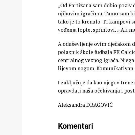
„Od Partizana sam dobio poziv d
njihovim igračima. Tamo sam bio
tako je to krenulo. Ti kampovi s
vođenja lopte, sprintovi… Ali m
A oduševljenje ovim dječakom dij
polaznik škole fudbala FK Calcio 
centralnog veznog igrača. Njega 
lijevom nogom. Komunikativan je
I zaključuje da kao njegov trener
opravdati naša očekivanja i post
Aleksandra DRAGOVIĆ
Komentari