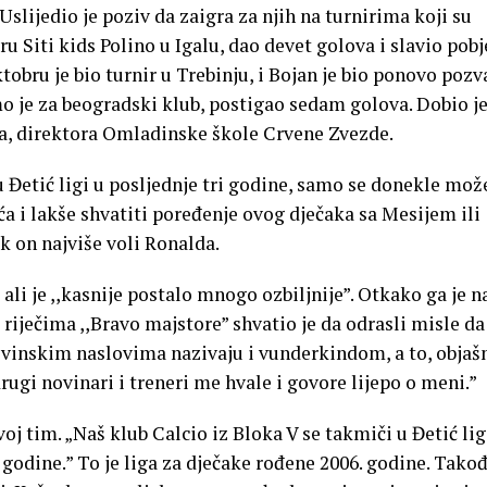
slijedio je poziv da zaigra za njih na turnirima koji su
iru Siti kids Polino u Igalu, dao devet golova i slavio pob
obru je bio turnir u Trebinju, i Bojan je bio ponovo pozv
mo je za beogradski klub, postigao sedam golova. Dobio j
a, direktora Omladinske škole Crvene Zvezde.
u Đetić ligi u posljednje tri godine, samo se donekle mož
a i lakše shvatiti poređenje ovog dječaka sa Mesijem ili
k on najviše voli Ronalda.
 ali je ,,kasnije postalo mnogo ozbiljnije”. Otkako ga je n
riječima ,,Bravo majstore” shvatio je da odrasli misle d
ovinskim naslovima nazivaju i vunderkindom, a to, objaš
 drugi novinari i treneri me hvale i govore lijepo o meni.”
voj tim. „Naš klub Calcio iz Bloka V se takmiči u Đetić lig
 godine.” To je liga za dječake rođene 2006. godine. Tako