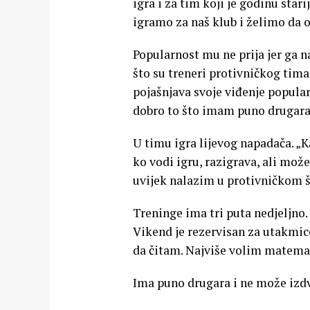
igra i za tim koji je godinu sta
igramo za naš klub i želimo da o
Popularnost mu ne prija jer ga n
što su treneri protivničkog tima
pojašnjava svoje viđenje popularn
dobro to što imam puno drugara i
U timu igra lijevog napadača. „
ko vodi igru, razigrava, ali može 
uvijek nalazim u protivničkom š
Treninge ima tri puta nedjeljno.
Vikend je rezervisan za utakmi
da čitam. Najviše volim matemat
Ima puno drugara i ne može izdvo