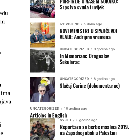
PORFIRIJE U NAŠEM SOKAKU:
Srpstvo svuda i uvijek
jedu
an
IZDVOJENO
5 dana ago
e
NOVI MINISTRI U SPAJIĆEVOJ
VLADI: Andrijina vremena
UNCATEGORIZED
8 godina ago
e
In Memoriam: Dragoslav
Šekularac
UNCATEGORIZED
8 godina ago
a
Slučaj Carine (dokumentarac)
a ima
njava
UNCATEGORIZED
18 godina ago
Articles in English
SVIJET
6 godina ago
i
Reportaza sa berbe maslina 2019.
na Zapadnoj obali u Palestini
đe