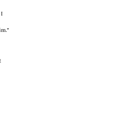
 I
im.”
t