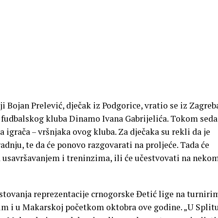
 Bojan Prelević, dječak iz Podgorice, vratio se iz Zagreb
a fudbalskog kluba Dinamo Ivana Gabrijelića. Tokom sed
 igrača – vršnjaka ovog kluba. Za dječaka su rekli da je
radnju, te da će ponovo razgovarati na proljeće. Tada će
 sa usavršavanjem i treninzima, ili će učestvovati na neko
stovanja reprezentacije crnogorske Đetić lige na turniri
atim i u Makarskoj početkom oktobra ove godine. „U Split