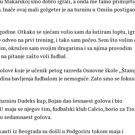
i u Makarskoj smo dobro igrali, a onda me tamo primijeti
 Inače ovaj mali golgeter je na turniru u Omišu postigao
godine. Otkako se sjećam volio sam da šutiram loptu, ig
 odveo na prvi trening, i tako sam počeo. Sem što volim 
ičim, okružen sam svojim drugarima i sa njima provodim
a pitanje zašto voli fudbal.
 golove koje je učenik petog razreda Osnovne škole ,,Štam
dina bavljenja fudbalom je nemoguće. Zato smo se fokusi
urniru Dadeks kup, Bojan dao šesnaest golova i bio
 U maju se njegov tim, fudbalski klub Calcio, borio za Tro
ao sedamnaest golova.
Skauti iz Beograda su došli u Podgoricu tokom maja i