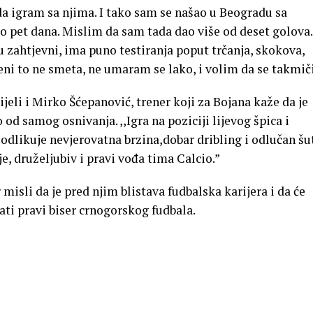
a igram sa njima. I tako sam se našao u Beogradu sa
 pet dana. Mislim da sam tada dao više od deset golova.
u zahtjevni, ima puno testiranja poput trčanja, skokova,
eni to ne smeta, ne umaram se lako, i volim da se takmič
eli i Mirko Šćepanović, trener koji za Bojana kaže da je
od samog osnivanja. ,,Igra na poziciji lijevog špica i
odlikuje nevjerovatna brzina,dobar dribling i odlučan šu
, druželjubiv i pravi vođa tima Calcio.”
 misli da je pred njim blistava fudbalska karijera i da će
ati pravi biser crnogorskog fudbala.