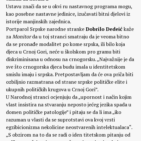
Ustavu znači da se u okvi ru nastavnog programa mogu,
kao posebne nastavne jedinice, izučavati bitni djelovi iz
istorije manjinskih zajednica.
Portparol Srpske narodne stranke
Dobrilo Dedeić
kaže
za
Monitor
da u toj stranci smatraju da je veoma bitno
da se pronađe modalitet po kome srpska, ili bilo koja
djeca u Crnoj Gori, neće u školskom pro
gramu biti
diskriminisana u odnosu na crnogorsku. „Najvažnije je da
sve što crnogorska djeca budu imala u identitetskom
smislu imaju i srpska. Pretpostavljam da će ova priča biti
ozbiljnio razmatrana od strane srpske političke elite i
ukupnih političkih krugova u Crnoj Gori”.
U Narodnoj stranci ocjenjuju da „upornost i način kojim
vlast insistira na stvaranju neposto jećeg jezika spada u
domen političke patologije” i pitaju se da li ima „iko
razuman u vlasti da se suprotstavi ova kvoj vrsti
egzibicionizma nekolicine neostvarenih intelektualaca“.
„S obzirom na to da se radi o iden titetskom pitanju od