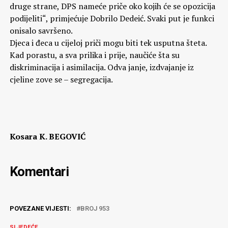
druge strane, DPS nameće priče oko kojih će se opozicija
podijeliti“, primjećuje Dobrilo Dedeić. Svaki put je funkci
onisalo savršeno.
Djeca i đeca u cijeloj priči mogu biti tek usputna šteta.
Kad porastu, a sva prilika i prije, naučiće šta su
diskriminacija i asimilacija. Odva janje, izdvajanje iz
cjeline zove se – segregacija.
Kosara K. BEGOVIĆ
Komentari
POVEZANE VIJESTI:
BROJ 953
SLJEDEĆE