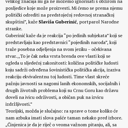
velikog značaja mi ga ne možemo ignorisati s obzirom na
posljedice koje može proizvesti. Mi ćemo se prema njemu
politički odrediti na predstojećoj redovnoj stranačkoj
skupštini”, kaže
Slaviša Guberinić
, portparol Narodne
stranke.
Guberinić kaže da je reakcija “po jedinih subjekata” koji se
predstavljaju kao predstavnici “pojedinih naroda”, koji
traže posebna odjeljenja na svom jeziku – očekivana
stvar. ,,To je čak neka vrsta brenda ove vlasti koji se
ogleda u sljedećoj zakonitosti: količina političke ludosti
koju sadrži određena šovinistička politička akcija, izaziva
reakciju ekvivalentnu toj ludosti. Time vlast skreće
pažnju javnosti sa nagomi lanih ekonomskih, socijalnih i
drugih životnih problema koji su Crnu Goru kao državu
doveli na ivicu održivosti, a običan puk na izvicu
izdržljivosti.”
Teorijski, možda je slučajno: ra sprave o tome koliko će
nam azbuka imati slova pašće taman nekako pred izbore.
„Činjenica je da je riječ o veoma važnom pitanju, ali, sa