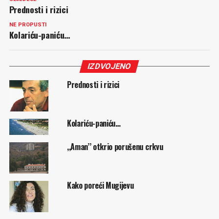
Prednosti i rizici
NE PROPUSTI
Kolariću-paniću…
IZDVOJENO
Prednosti i rizici
Kolariću-paniću…
,,Aman’’ otkrio porušenu crkvu
Kako poreći Mugijevu