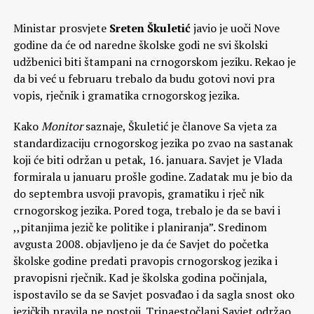
Ministar prosvjete
Sreten Škuletić
javio je uoči Nove
godine da će od naredne školske godi ne svi školski
udžbenici biti štampani na crnogorskom jeziku. Rekao je
da bi već u februaru trebalo da budu gotovi novi pra
vopis, rječnik i gramatika crnogorskog jezika.
Kako
Monitor
saznaje, Škuletić je članove Sa vjeta za
standardizaciju crnogorskog jezika po zvao na sastanak
koji će biti održan u petak, 16. januara. Savjet je Vlada
formirala u januaru prošle godine. Zadatak mu je bio da
do septembra usvoji pravopis, gramatiku i rječ nik
crnogorskog jezika. Pored toga, trebalo je da se bavi i
,,pitanjima jezič ke politike i planiranja”. Sredinom
avgusta 2008. objavljeno je da će Savjet do početka
školske godine predati pravopis crnogorskog jezika i
pravopisni rječnik. Kad je školska godina počinjala,
ispostavilo se da se Savjet posvađao i da sagla snost oko
jezičkih pravila ne postoji. Trinaestočlani Savjet održao