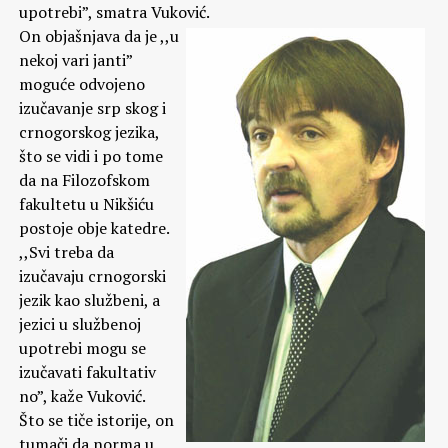
upotrebi”, smatra Vuković.
On objašnjava da je ,,u
nekoj vari janti”
moguće odvojeno
izučavanje srp skog i
crnogorskog jezika,
što se vidi i po tome
da na Filozofskom
fakultetu u Nikšiću
postoje obje katedre.
,,Svi treba da
izučavaju crnogorski
jezik kao službeni, a
jezici u službenoj
upotrebi mogu se
izučavati fakultativ
no”, kaže Vuković.
Što se tiče istorije, on
tumači da norma u