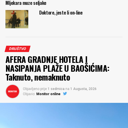
Mljekara muze seljake
Doktore, jeste li on-line
DRUŠTVO
AFERA GRADNJE HOTELA I
NASIPANJA PLAŽE U BAOŠIĆIMA:
Taknuto, nemaknuto
Objavljeno prije
1 sedmica
na
1 Augusta, 2026
Objavio:
Monitor online