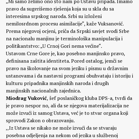
„Mi samo želimo ono što nam po Ustavu pripada. Imamo
pravo da sugerišemo rješenja koja su u skla du sa
interesima srpskog naroda. Srbi su izloženi
nemilosrdnom procesu asimilacije“, kaže Vuksanović.
Prema njegovoj ocjeni, priča da Srpski savjet svodi Srbe
na nacionalu manjinu je terminološka manipulacija i
politikantstvo: „U Crnoj Gori nema većine“.
Ustavom Crne Gore je, kao posebno manjinsko pravo,
definisana zaštita identiteta. Pored ostalog, jemči se
pravo na školovanje na svom jeziku i pismu u državnim
ustanovama i da nastavni programi obuhvataju i istoriju i
kulturu pripadnika manjinskih naroda i drugih
manjinskih nacionalnih zajednica.
Miodrag Vuković
, šef poslaničkog kluba DPS-a, tvrdi da
je pravo nespor no, ali da se njegova materijalizacija ne
može izvući iz samog Ustava, već je to stvar organa koji
sprovodi Zakon o obrazovanju.
,,Iz Ustava se nikako ne može izvući da se stvaraju
posebna odjeljenja na nekom od jezika u službenoj