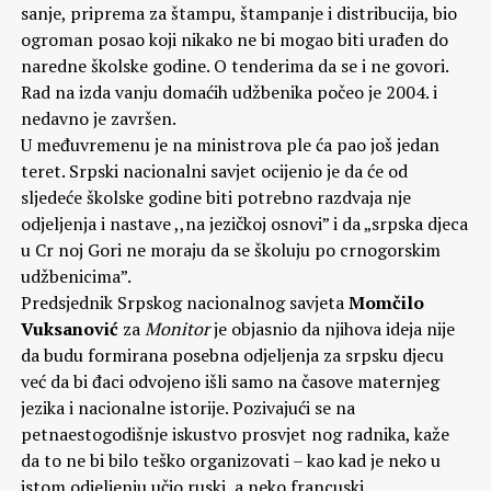
sanje, priprema za štampu, štampanje i distribucija, bio
ogroman posao koji nikako ne bi mogao biti urađen do
naredne školske godine. O tenderima da se i ne govori.
Rad na izda vanju domaćih udžbenika počeo je 2004. i
nedavno je završen.
U međuvremenu je na ministrova ple ća pao još jedan
teret. Srpski nacionalni savjet ocijenio je da će od
sljedeće školske godine biti potrebno razdvaja nje
odjeljenja i nastave ,,na jezičkoj osnovi” i da „srpska djeca
u Cr noj Gori ne moraju da se školuju po crnogorskim
udžbenicima”.
Predsjednik Srpskog nacionalnog savjeta
Momčilo
Vuksanović
za
Monitor
je objasnio da njihova ideja nije
da budu formirana posebna odjeljenja za srpsku djecu
već da bi đaci odvojeno išli samo na časove maternjeg
jezika i nacionalne istorije. Pozivajući se na
petnaestogodišnje iskustvo prosvjet nog radnika, kaže
da to ne bi bilo teško organizovati – kao kad je neko u
istom odjeljenju učio ruski, a neko francuski.