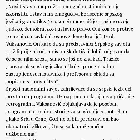
„Novi Ustav nam pruža tu moguć nost i mi ćemo je
iskoristiti. Ustav nam omogućava korišćenje srpskog
jezika i gramatike. Ne uzurpiramao ničije, tražimo svoje
ljudsko, demokratsko i ustavno pravo. Oni koji se protive
tome nijesu savladali osnove demo kratije“, tvrdi
Vuksanović. On kaže da su predstavnici Srpskog savjeta
tražili prijem kod ministra Škuletića i dobili odgovor da
će se sa njim sresti, samo se još ne zna kad. Tražiće
,,povratak srpskog jezika u škole i procentualnu
zastupljenost nastavnika i profesora u skladu sa
popisom stanovništva”.
Srpski nacionalni savjet zahtijevaće da se srpski jezik uči
po starom progra mu. Uz napomenu da njihova priča nije
retrogradna, Vuksanović objašnjava da je poseban
program nacionalne istorije za srpsku djecu potreban
,,kako Srbi u Crnoj Gori ne bi bili predstavljeni kao
okupatori i zlikovci, što se sada može naći u
udžbenicima“.