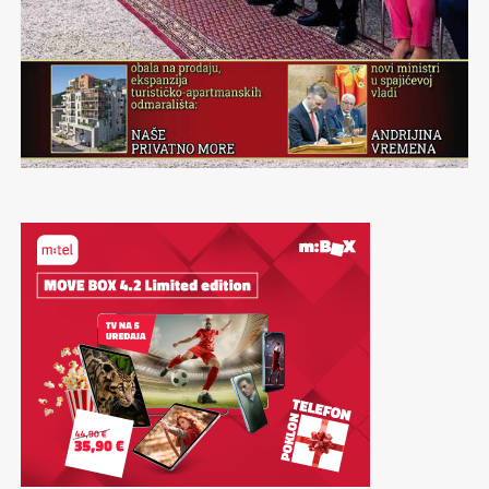
poslije izbora?
sve intenzivnije proučava. Crnogorskom društvu postaje
bezbjednosno nepodobnim na osnovu operativnih
jasno koliko je otpor prema njemu bio neosnovan i lažno
podataka koje ne mogu vidjeti, osporiti, niti provjeriti
BAHTIJAR:
Bosanskohercegovačke koalicije nikada nisu
projektovan od nedemokratskog režima. Širi se i
pred sudom.
zasnovane na političkoj bliskosti nego na matematici
akademski, intelektualni, aktivistički, medijski pa i
vlasti. Nakon izbora neće pobijediti politička dosljednost
Istovremeno, svjedočimo brojnim slučajevima koje
politički milje koji je svjestan povezanosti Đilasovog
nego broj mandata. Zato je gotovo svaka kombinacija
funkcioneri iste partije koriste za svoju političku
disidenstva sa današnjim slobodama i kvalitetom
moguća ukoliko omogućava formiranje vlasti. Najveći
promociju, a u kojima pojedini sudovi određuju pretrese
demokratije i civilnog društva u najširem smislu. Osim
kompromis uvijek pravi onaj kome je vlast politički
upravo na osnovu operativnih informacija, nakon čega
što se zahtijeva uspostavljanje sjećanja na Đilasa, aktivno
potrebnija nego opozicija. Zato će poslije izbora biti
se ispostavi da tokom pretresa nije pronađen nijedan
se istražuje i preispituje prostor njegovog osporavanja i
manje važno šta su političari govorili u kampanji, a
dokaz koji bi potvrdio njihovu tačnost. To pokazuje
nametnute, definisane, nepopularnosti.
mnogo važnije šta im je potrebno da ostanu dio izvršne
koliko ozbiljne posljedice mogu proizvesti neprovjerene
vlasti. U Bosni i Hercegovini ideologije često završavaju
Predložio sam Vladi Crne Gore okvir sjećanja na
informacije kada postanu osnov za ograničavanje
tamo gdje počinje raspodjela ministarskih mjesta.
Milovana Đilasa, smatrajući ga i nužnim korakom dalje
ljudskih prava.
demokratizacije. Dijalog je pokrenut. Potpredsjednik
MONITOR:
SDA je na prošlim izborima imala najveći
Ukoliko se isti model prenese na odlučivanje o
Momo Koprivica je podržavajući prema toj inicijativi.
broj glasova, ali nije uspjela formirati vlast. Da li je u
prebivalištu ili državljanstvu, postoji ozbiljan rizik da će
Prepoznao je značaj Istorijskog instituta Crne Gore kao
međuvremenu „okajala grijehe“ i podigla nivo svog
se otvoriti prostor za proizvoljnost i političke
jedinstvene i otvorene naučne ustanove istorijskog,
koalicionog kapaciteta?
zloupotrebe. Kada vidimo na koji način se ponaša
društvenog i humanističkog karaktera koja gotovo osam
politička partija koja rukovodi bezbjednosnim sektorom,
decenija vjerodostojno služi nauci, crnogorskom društvu
BAHTIJAR:
Najveći broj glasova nije isto što i najveći