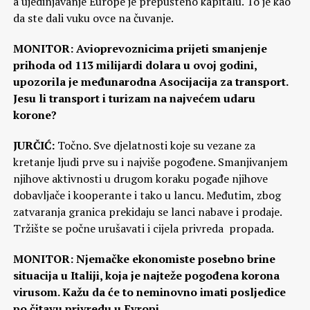
a ujedinjavanje Europe je prepušteno kapitalu. To je kao
da ste dali vuku ovce na čuvanje.
MONITOR: Avioprevoznicima prijeti smanjenje
prihoda od 113 milijardi dolara u ovoj godini,
upozorila je međunarodna Asocijacija za transport.
Jesu li transport i turizam na najvećem udaru
korone?
JURČIĆ:
Točno. Sve djelatnosti koje su vezane za
kretanje ljudi prve su i najviše pogođene. Smanjivanjem
njihove aktivnosti u drugom koraku pogađe njihove
dobavljače i kooperante i tako u lancu. Međutim, zbog
zatvaranja granica prekidaju se lanci nabave i prodaje.
Tržište se počne urušavati i cijela privreda propada.
MONITOR: Njemačke ekonomiste posebno brine
situacija u Italiji, koja je najteže pogođena korona
virusom. Kažu da će to neminovno imati posljedice
po čitavu privredu u Evropi.