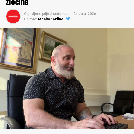
zločine
oprez u tužilaštvu kada su predmet prijava nosioci
izvršne vlasti. Tome dodatno doprinosi iskustvo iz
MONITOR:
Pred BiH su opšti izbori zakazani za 4.
Objavljeno prije
2 sedmice
na
24 Jula, 2026
prethodnih godina, koje pokazuje da se postupci protiv
Objavio:
Monitor online
oktobar. Iako kampanja ne može da se vodi prije 4.
visokih funkcionera često pokreću tek kada oni izgube
septembra u punom obimu, da li je ona već počela i
političku funkciju ili političku zaštitu. To nije obrazac koji
nazire li se „ko na koga računa“?
doprinosi povjerenju građana u nezavisnost tužilaštva.
BAHTIJAR:
Predizborna kampanja u Bosni i
Ipak, želim da vjerujem da će tužilaštvo u konačnom
Hercegovini traje onoliko koliko traje i politički život –
postupiti isključivo u skladu sa zakonom, makar to bilo i
praktično svakog dana. Zakonski rokovi uređuju formu
sa određenom vremenskom distancom. Vladavina prava
kampanje, ali ne i njenu suštinu. Svaka odluka vlasti,
podrazumijeva da nijedna prijava ne bude odbačena ili
svaka konferencija za medije, svaki sukob među
ignorisana zbog političkog položaja lica na koje se
političkim akterima dio je kampanje. Već sada se vidi da
odnosi, a činjenice i dokazi na kojima se zasniva ova
će izbori biti vođeni po starom obrascu. Problem je što u
prijava, ali i druge koje sam podnio, nalažu za početak
Bosnii i Hercegovini identitet gotovo uvijek pobijedi
bar ozbiljnu provjeru.
kvalitet života. To nije posljedica političkog primitivizma
građana, nego činjenice da je država organizovana tako
MONITOR:
Imamo odluke Upravnog i Vrhovnog
da proizvodi osjećaj trajne ugroženosti.
suda da u ovom slučaju plažu u Baošićima treba
vratiti u prvobitno stanje. Kako to tumačite?