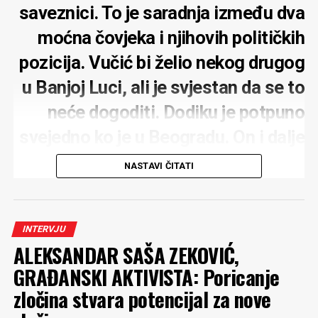
saveznici. To je saradnja između dva
nečinjenjem doprinose da se nezakonitosti nastave.
Time se obesmišljava cijeli sistem prostornog planiranja
moćna čovjeka i njihovih političkih
i zaštite životne sredine, ali i vladavina prava uopšte.
pozicija. Vučić bi želio nekog drugog
MONITOR:
Da li imate bilo kakvu informaciju iz
u Banjoj Luci, ali je svjestan da se to
tužilaštva povodom prijave?
neće dogoditi. Dodiku je potpuno
RADULOVIĆ
: Nemam. Zapravo, nemam je ni za većinu
svejedno ko je u Beogradu. On i dalje
drugih prijava koje sam podnio protiv funkcionera
ostaje najjači politički faktor u
izvršne vlasti. Od kraja avgusta prošle godine podnio
NASTAVI ČITATI
sam ukupno 15 krivičnih prijava protiv funkcionera
Republici Srpskoj. Njegova najveća
Demokratske Crne Gore zbog sumnji u izvršenje više
prednost nije samo politička
teških krivičnih djela, uz obimnu dokumentaciju i brojne
dokaze, ali do danas nijesam obaviješten da je po bilo
INTERVJU
organizacija koju vodi nego činjenica
kojoj od njih preduzeta bilo kakva procesna radnja, iako
ALEKSANDAR SAŠA ZEKOVIĆ,
da je uništio opoziciju u RS
sam to više puta tražio.
GRAĐANSKI AKTIVISTA: Poricanje
zločina stvara potencijal za nove
Takvo postupanje, ili preciznije rečeno izostanak
postupanja, objektivno stvara utisak da postoji poseban