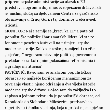
pripremi srpske administracije za ulazak u EU
predstavlja ogromni doprinos evropeizaciji države. Isti
je, mislim, slučaj sa djelovanjem Centra za građansko
obrazovanje u Crnoj Gori, i taj doprinos treba uvijek
isticati.
MONITOR: Naše zemlje se „kreću ka EU” a pate od
populističke politike i harizmatskih lidera. Vi ste te
fenomene posebno izučavali na primjeru srpske
moderne istorije. Koliko je teško promijeniti to više
„osjećanje” nego razumijevanje politike, povremeno
prekidano kratkotrajnim pokušajima reformisanja i
izgradnje institucija?
PAVIĆEVIĆ: Bavio sam se analizom populističkog
obrasca kao najčešće korišćenim mehanizmom za
osvajanje vlasti i njeno održanje u dva vijeka istorije
moderne srpske države. Došao sam do zaključka i to
zapisao u jednom tekstu da je populistički obrazac, od
Karađorđa do Slobodana Miloševića, predstavljao
repetitivnu tehniku vladanja, koja u praksi nije uspješno