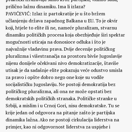
prilično lažnu dinamiku. Ima li izlaza?
PAVIĆEVIĆ: Izlaz iz partokratije je u što bržem
učlanjenju država zapadnog Balkana u EU. To je okvir
koji, htjele to elite ili ne, nameće pluralizam, stvarnu
dinamiku političkih procesa koja obezbjeđuje širi spektar
mogućnosti uticaja na donosioce odluka i što je
najvažnije vladavinu prava. Dvije decenije političkog
pluralizma i višestranačja na prostoru bivše Jugoslavije
nijesu donijele očekivani nivo demokratizacije, štaviše
utisak je da sadašnje elite pokazuju veće odustvo smisla
za pravo i opšte dobro nego one koje su vodile
socijalističku Jugoslaviju. Ne postoji demokratija bez
političkog pluralizma, ali ona ne može opstati bez
demokratskih političkih stranaka. Političke stranke u
Srbiji, a mislim i u Crnoj Gori, nisu demokratske. Tu se
krije jedan od odgovora na pitanje zašto je partijska
dinamika lažna. Ako ne postoji cirkulacija liderstva na
primjer, kao ni odgovornost liderstva za uspjehe i