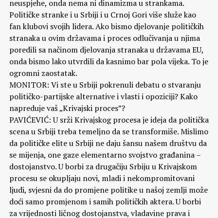
neuspjehe, onda nema ni dinamizma u strankama.
Političke stranke i u Srbiji i u Crnoj Gori više služe kao
fan klubovi svojih lidera. Ako bismo djelovanje političkih
stranaka u ovim državama i proces odlučivanja u njima
poredili sa načinom djelovanja stranaka u državama EU,
onda bismo lako utvrdili da kasnimo bar pola vijeka. To je
ogromni zaostatak.
MONITOR: Vi ste u Srbiji pokrenuli debatu o stvaranju
političko-partijske alternative i vlasti i opoziciji? Kako
napreduje vaš „Krivajski proces”?
PAVIĆEVIĆ: U srži Krivajskog procesa je ideja da politička
scena u Srbiji treba temeljno da se transformiše. Mislimo
da političke elite u Srbiji ne daju šansu našem društvu da
se mijenja, one gaze elementarno svojstvo građanina –
dostojanstvo. U borbi za drugačiju Srbiju u Krivajskom
procesu se okupljaju novi, mladi i nekompromitovani
ljudi, svjesni da do promjene politike u našoj zemlji može
doći samo promjenom i samih političkih aktera. U borbi
za vrijednosti ličnog dostojanstva, vladavine prava i