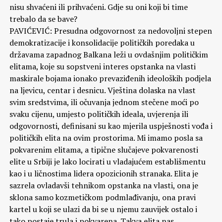
nisu shvaćeni ili prihvaćeni. Gdje su oni koji bi time
trebalo da se bave?
PAVIĆEVIĆ: Presudna odgovornost za nedovoljni stepen
demokratizacije i konsolidacije političkih poredaka u
državama zapadnog Balkana leži u ovdašnjim političkim
elitama, koje su sopstveni interes opstanka na vlasti
maskirale bojama ionako prevaziđenih ideoloških podjela
na ljevicu, centar i desnicu. Vještina dolaska na vlast
svim sredstvima, ili očuvanja jednom stečene moći po
svaku cijenu, umjesto političkih ideala, uvjerenja ili
odgovornosti, definisani su kao mjerila uspješnosti vođa i
političkih elita na ovim prostorima. Mi imamo posla sa
pokvarenim elitama, a tipične slučajeve pokvarenosti
elite u Srbiji je lako locirati u vladajućem establišmentu
kao i u ličnostima lidera opozicionih stranaka. Elita je
sazrela ovladavši tehnikom opstanka na vlasti, ona je
sklona samo kozmetičkom podmlađivanju, ona pravi
kartel u koji se ulazi da bi se u njemu zauvijek ostalo i
tako postaje trula i pokvarena. Takva elita nas