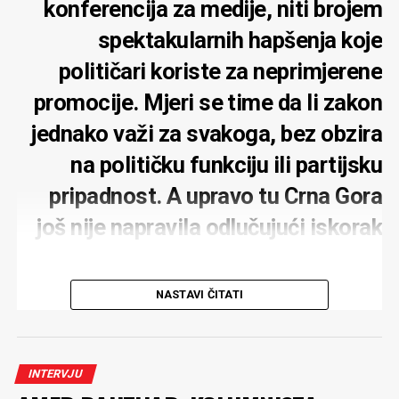
konferencija za medije, niti brojem
spektakularnih hapšenja koje
političari koriste za neprimjerene
promocije. Mjeri se time da li zakon
jednako važi za svakoga, bez obzira
na političku funkciju ili partijsku
pripadnost. A upravo tu Crna Gora
još nije napravila odlučujući iskorak
NASTAVI ČITATI
MONITOR:
Zbog gradnje hotelskog kompleksa
kompanije Carine u Baošićima podnijeli ste krivičnu
INTERVJU
prijavu. Što je suština vaše prijave?