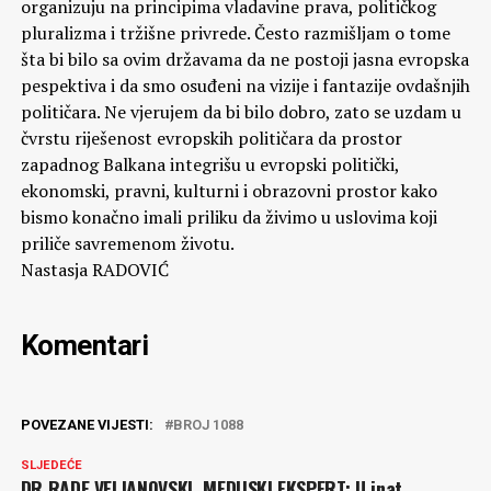
organizuju na principima vladavine prava, političkog
pluralizma i tržišne privrede. Često razmišljam o tome
šta bi bilo sa ovim državama da ne postoji jasna evropska
pespektiva i da smo osuđeni na vizije i fantazije ovdašnjih
političara. Ne vjerujem da bi bilo dobro, zato se uzdam u
čvrstu riješenost evropskih političara da prostor
zapadnog Balkana integrišu u evropski politički,
ekonomski, pravni, kulturni i obrazovni prostor kako
bismo konačno imali priliku da živimo u uslovima koji
priliče savremenom životu.
Nastasja RADOVIĆ
Komentari
POVEZANE VIJESTI:
BROJ 1088
SLJEDEĆE
DR RADE VELJANOVSKI, MEDIJSKI EKSPERT: U inat