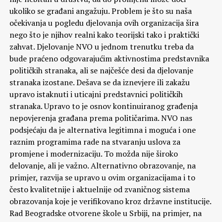
ukoliko se građani angažuju. Problem je što su naša
očekivanja u pogledu djelovanja ovih organizacija šira
nego što je njihov realni kako teorijski tako i praktički
zahvat. Djelovanje NVO u jednom trenutku treba da
bude praćeno odgovarajućim aktivnostima predstavnika
političkih stranaka, ali se najčešće desi da djelovanje
stranaka izostane. Dešava se da iznevjere ili zakažu
upravo istaknuti i uticajni predstavnici političkih
stranaka. Upravo to je osnov kontinuiranog građenja
nepovjerenja građana prema političarima. NVO nas
podsjećaju da je alternativa legitimna i moguća i one
raznim programima rade na stvaranju uslova za
promjene i modernizaciju. To možda nije široko
delovanje, ali je važno. Alternativno obrazovanje, na
primjer, razvija se upravo u ovim organizacijama i to
često kvalitetnije i aktuelnije od zvaničnog sistema
obrazovanja koje je verifikovano kroz državne institucije.
Rad Beogradske otvorene škole u Srbiji, na primjer, na