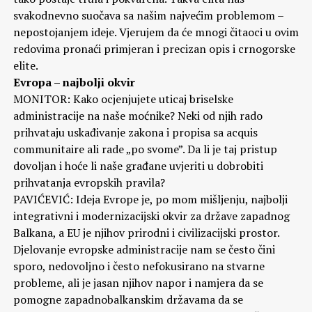
svakodnevno suočava sa našim najvećim problemom –
nepostojanjem ideje. Vjerujem da će mnogi čitaoci u ovim
redovima pronaći primjeran i precizan opis i crnogorske
elite.
Evropa – najbolji okvir
MONITOR: Kako ocjenjujete uticaj briselske
administracije na naše moćnike? Neki od njih rado
prihvataju uskađivanje zakona i propisa sa acquis
communitaire ali rade „po svome”. Da li je taj pristup
dovoljan i hoće li naše građane uvjeriti u dobrobiti
prihvatanja evropskih pravila?
PAVIĆEVIĆ: Ideja Evrope je, po mom mišljenju, najbolji
integrativni i modernizacijski okvir za države zapadnog
Balkana, a EU je njihov prirodni i civilizacijski prostor.
Djelovanje evropske administracije nam se često čini
sporo, nedovoljno i često nefokusirano na stvarne
probleme, ali je jasan njihov napor i namjera da se
pomogne zapadnobalkanskim državama da se