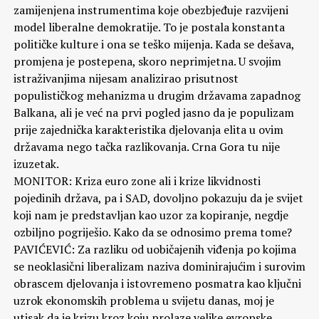
zamijenjena instrumentima koje obezbjeđuje razvijeni
model liberalne demokratije. To je postala konstanta
političke kulture i ona se teško mijenja. Kada se dešava,
promjena je postepena, skoro neprimjetna. U svojim
istraživanjima nijesam analizirao prisutnost
populističkog mehanizma u drugim državama zapadnog
Balkana, ali je već na prvi pogled jasno da je populizam
prije zajednička karakteristika djelovanja elita u ovim
državama nego tačka razlikovanja. Crna Gora tu nije
izuzetak.
MONITOR: Kriza euro zone ali i krize likvidnosti
pojedinih država, pa i SAD, dovoljno pokazuju da je svijet
koji nam je predstavljan kao uzor za kopiranje, negdje
ozbiljno pogriješio. Kako da se odnosimo prema tome?
PAVIĆEVIĆ: Za razliku od uobičajenih viđenja po kojima
se neoklasični liberalizam naziva dominirajućim i surovim
obrascem djelovanja i istovremeno posmatra kao ključni
uzrok ekonomskih problema u svijetu danas, moj je
utisak da je krizu kroz koju prolaze velike evropske