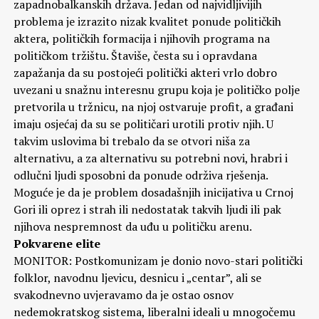
zapadnobalkanskih država. Jedan od najvidljivijih
problema je izrazito nizak kvalitet ponude političkih
aktera, političkih formacija i njihovih programa na
političkom tržištu. Štaviše, česta su i opravdana
zapažanja da su postojeći politički akteri vrlo dobro
uvezani u snažnu interesnu grupu koja je političko polje
pretvorila u tržnicu, na njoj ostvaruje profit, a građani
imaju osjećaj da su se političari urotili protiv njih. U
takvim uslovima bi trebalo da se otvori niša za
alternativu, a za alternativu su potrebni novi, hrabri i
odlučni ljudi sposobni da ponude održiva rješenja.
Moguće je da je problem dosadašnjih inicijativa u Crnoj
Gori ili oprez i strah ili nedostatak takvih ljudi ili pak
njihova nespremnost da uđu u političku arenu.
Pokvarene elite
MONITOR: Postkomunizam je donio novo-stari politički
folklor, navodnu ljevicu, desnicu i „centar”, ali se
svakodnevno uvjeravamo da je ostao osnov
nedemokratskog sistema, liberalni ideali u mnogočemu