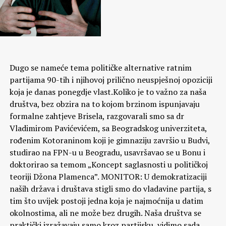
Dugo se nameće tema političke alternative ratnim
partijama 90-tih i njihovoj prilično neuspješnoj opoziciji
koja je danas ponegdje vlast.Koliko je to važno za naša
društva, bez obzira na to kojom brzinom ispunjavaju
formalne zahtjeve Brisela, razgovarali smo sa dr
Vladimirom Pavićevićem, sa Beogradskog univerziteta,
rođenim Kotoraninom koji je gimnaziju završio u Budvi,
studirao na FPN-u u Beogradu, usavršavao se u Bonu i
doktorirao sa temom „Koncept saglasnosti u političkoj
teoriji Džona Plamenca”.
MONITOR: U demokratizaciji
naših država i društava stigli smo do vladavine partija, s
tim što uvijek postoji jedna koja je najmoćnija u datim
okolnostima, ali ne može bez drugih. Naša društva se
praktički izražavaju samo kroz partijsku, vidimo sada,