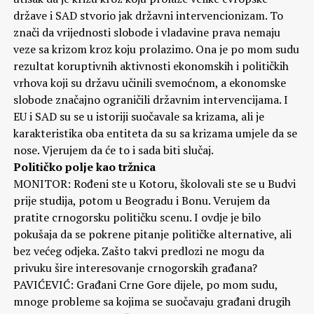
države i SAD stvorio jak državni intervencionizam. To
znači da vrijednosti slobode i vladavine prava nemaju
veze sa krizom kroz koju prolazimo. Ona je po mom sudu
rezultat koruptivnih aktivnosti ekonomskih i političkih
vrhova koji su državu učinili svemoćnom, a ekonomske
slobode značajno ograničili državnim intervencijama. I
EU i SAD su se u istoriji suočavale sa krizama, ali je
karakteristika oba entiteta da su sa krizama umjele da se
nose. Vjerujem da će to i sada biti slučaj.
Političko polje kao tržnica
MONITOR: Rođeni ste u Kotoru, školovali ste se u Budvi
prije studija, potom u Beogradu i Bonu. Verujem da
pratite crnogorsku političku scenu. I ovdje je bilo
pokušaja da se pokrene pitanje političke alternative, ali
bez većeg odjeka. Zašto takvi predlozi ne mogu da
privuku šire interesovanje crnogorskih građana?
PAVIĆEVIĆ: Građani Crne Gore dijele, po mom sudu,
mnoge probleme sa kojima se suočavaju građani drugih