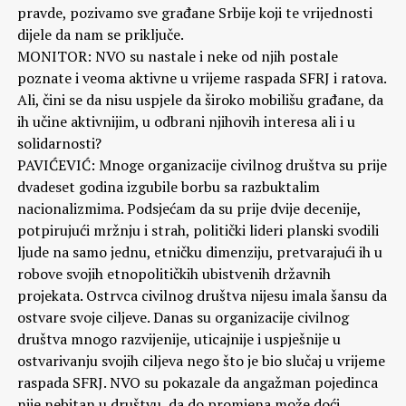
pravde, pozivamo sve građane Srbije koji te vrijednosti
dijele da nam se priključe.
MONITOR: NVO su nastale i neke od njih postale
poznate i veoma aktivne u vrijeme raspada SFRJ i ratova.
Ali, čini se da nisu uspjele da široko mobilišu građane, da
ih učine aktivnijim, u odbrani njihovih interesa ali i u
solidarnosti?
PAVIĆEVIĆ: Mnoge organizacije civilnog društva su prije
dvadeset godina izgubile borbu sa razbuktalim
nacionalizmima. Podsjećam da su prije dvije decenije,
potpirujući mržnju i strah, politički lideri planski svodili
ljude na samo jednu, etničku dimenziju, pretvarajući ih u
robove svojih etnopolitičkih ubistvenih državnih
projekata. Ostrvca civilnog društva nijesu imala šansu da
ostvare svoje ciljeve. Danas su organizacije civilnog
društva mnogo razvijenije, uticajnije i uspješnije u
ostvarivanju svojih ciljeva nego što je bio slučaj u vrijeme
raspada SFRJ. NVO su pokazale da angažman pojedinca
nije nebitan u društvu, da do promjena može doći