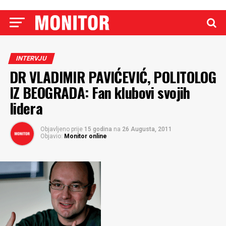
INTERVJU
DR VLADIMIR PAVIĆEVIĆ, POLITOLOG
IZ BEOGRADA: Fan klubovi svojih
lidera
Objavljeno prije
15 godina
na
26 Augusta, 2011
Objavio:
Monitor online