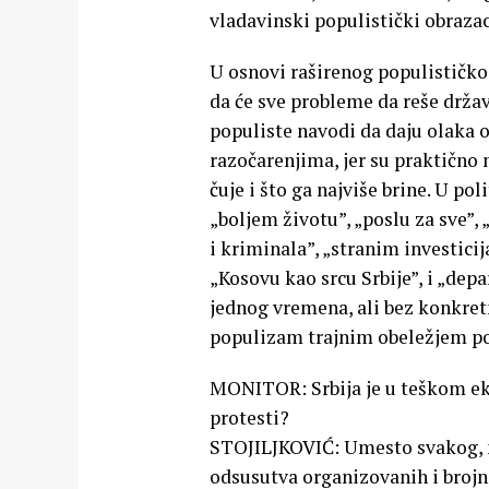
vladavinski populistički obrazac
U osnovi raširenog populističkog
da će sve probleme da reše drža
populiste navodi da daju olaka
razočarenjima, jer su praktično 
čuje i što ga najviše brine. U p
„boljem životu”, „poslu za sve”, 
i kriminala”, „stranim investicija
„Kosovu kao srcu Srbije”, i „depa
jednog vremena, ali bez konkretn
populizam trajnim obeležjem po
MONITOR: Srbija je u teškom eko
protesti?
STOJILJKOVIĆ: Umesto svakog, 
odsusutva organizovanih i brojn