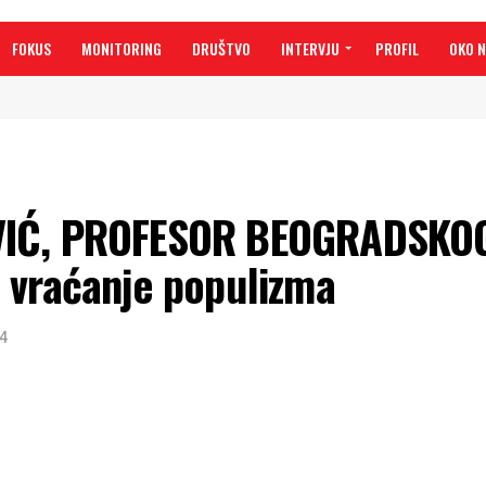
FOKUS
MONITORING
DRUŠTVO
INTERVJU
PROFIL
OKO 
VIĆ, PROFESOR BEOGRADSKO
 vraćanje populizma
14