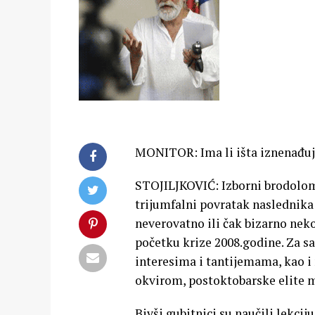
MONITOR: Ima li išta iznenađuju
STOJILJKOVIĆ: Izborni brodolom 
trijumfalni povratak naslednika 
neverovatno ili čak bizarno nekom
početku krize 2008.godine. Za s
interesima i tantijemama, kao 
okvirom, postoktobarske elite mo
Bivši gubitnici su naučili lekci