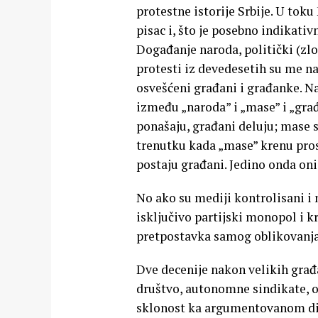
protestne istorije Srbije. U toku
pisac i, što je posebno indikati
Događanje naroda, politički (zlo
protesti iz devedesetih su me n
osvešćeni građani i građanke. Na
između „naroda” i „mase” i „gra
ponašaju, građani deluju; mase s
trenutku kada „mase” krenu prosu
postaju građani. Jedino onda oni 
No ako su mediji kontrolisani i
isključivo partijski monopol i kr
pretpostavka samog oblikovanja 
Dve decenije nakon velikih građ
društvo, autonomne sindikate, o
sklonost ka argumentovanom dij