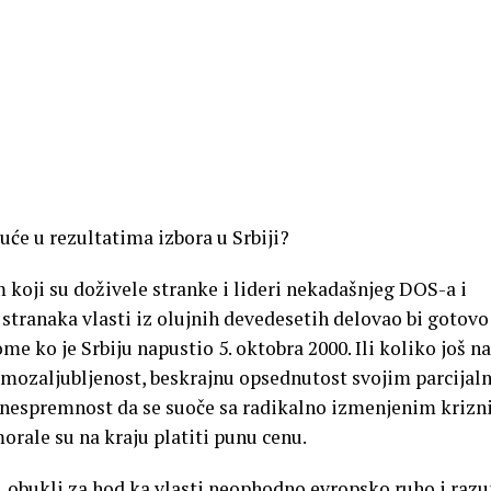
će u rezultatima izbora u Srbiji?
koji su doživele stranke i lideri nekadašnjeg DOS-a i
stranaka vlasti iz olujnih devedesetih delovao bi gotovo
e ko je Srbiju napustio 5. oktobra 2000. Ili koliko još na
amozaljubljenost, beskrajnu opsednutost svojim parcijal
i nespremnost da se suoče sa radikalno izmenjenim kriz
rale su na kraju platiti punu cenu.
ju, obukli za hod ka vlasti neophodno evropsko ruho i raz