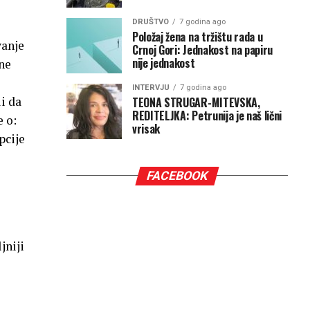
DRUŠTVO
7 godina ago
Položaj žena na tržištu rada u
vanje
Crnoj Gori: Jednakost na papiru
nije jednakost
ne
INTERVJU
7 godina ago
i da
TEONA STRUGAR-MITEVSKA,
REDITELJKA: Petrunija je naš lični
e o:
vrisak
pcije
FACEBOOK
jniji