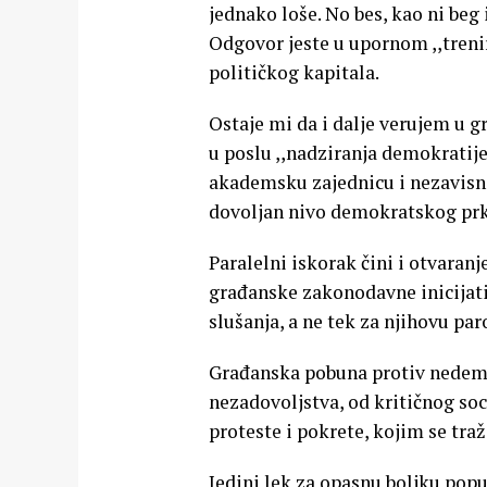
jednako loše. No bes, kao ni beg 
Odgovor jeste u upornom ,,trenir
političkog kapitala.
Ostaje mi da i dalje verujem u gr
u poslu ,,nadziranja demokratije
akademsku zajednicu i nezavisn
dovoljan nivo demokratskog prk
Paralelni iskorak čini i otvaranje
građanske zakonodavne inicijativ
slušanja, a ne tek za njihovu pa
Građanska pobuna protiv nedemo
nezadovoljstva, od kritičnog soc
proteste i pokrete, kojim se traž
Jedini lek za opasnu boljku po