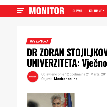
GLAVNA
KOLUMNE
INTERVJU
DR ZORAN STOJILJKO
UNIVERZITETA: Vječno
Objavljeno prije
12 godina
na
21 Marta, 20
Objavio:
Monitor online