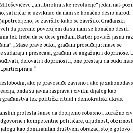
 Miloševićeve ,,antibirokratske revolucije” jedan naš poz
vno, satiričar je uzviknuo da nam se konačno desio narod.
)upotrebljeno, se završilo kako se završilo. Građanski
aveli da prerano poverujem da su nam se konačno desili
ma tek treba da se dese građani. Barber povlači jasnu ra
đana”. „Mase prave buku, građani prosuđuju; mase se
e sudaraju i presecaju, građani se angažuju i doprinose. 
đivati, delovati i doprinositi, one prestaju da budu mas
„participiraju “
 neslobodni, ako je pravosuđe zavisno i ako je zakonodav
eacija, onda su javna rasprava i civilni dijalog kao
građanstva tek politički ritual i demokratski ukras.
anskih protesta šanse da dobijemo robusno i kuražno civ
dgovorne i kompetentne političare, uljudnost, obzirnost
alogu kao dominantan društveni obrazac, stoje gotovo