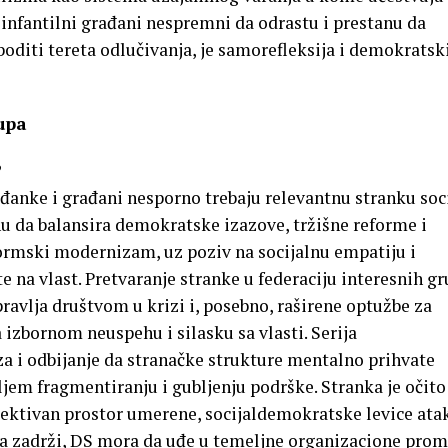
i infantilni građani nespremni da odrastu i prestanu da
boditi tereta odlučivanja, je samorefleksija i demokratsk
rupa
?
đanke i građani nesporno trebaju relevantnu stranku soci
nu da balansira demokratske izazove, tržišne reforme i
formski modernizam, uz poziv na socijalnu empatiju i
e na vlast. Pretvaranje stranke u federaciju interesnih gr
pravlja društvom u krizi i, posebno, raširene optužbe za
 izbornom neuspehu i silasku sa vlasti. Serija
za i odbijanje da stranačke strukture mentalno prihvate
ljem fragmentiranju i gubljenju podrške. Stranka je očito
pektivan prostor umerene, socijaldemokratske levice ata
 ga zadrži, DS mora da uđe u temeljne organizacione pro