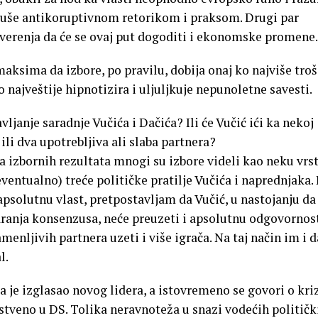
 ruše antikoruptivnom retorikom i praksom. Drugi par
uverenja da će se ovaj put dogoditi i ekonomske promene.
 maksima da izbore, po pravilu, dobija onaj ko najviše troši
ko najveštije hipnotizira i uljuljkuje nepunoletne savesti.
anje saradnje Vučića i Dačića? Ili će Vučić ići ka nekoj
ili dva upotrebljiva ali slaba partnera?
a izbornih rezultata mnogi su izbore videli kao neku vrs
eventualno) treće političke pratilje Vučića i naprednjaka.
psolutnu vlast, pretpostavljam da Vučić, u nastojanju da
ranja konsenzusa, neće preuzeti i apsolutnu odgovornost
amenljivih partnera uzeti i više igrača. Na taj način im i d
l.
 je izglasao novog lidera, a istovremeno se govori o kri
nstveno u DS. Tolika neravnoteža u snazi vodećih političk