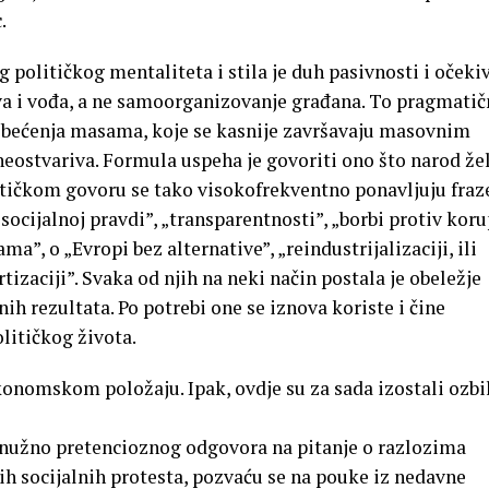
.
 političkog mentaliteta i stila je duh pasivnosti i očeki
va i vođa, a ne samoorganizovanje građana. To pragmatič
 obećenja masama, koje se kasnije završavaju masovnim
neostvariva. Formula uspeha je govoriti ono što narod žel
olitičkom govoru se tako visokofrekventno ponavljuju fraz
„socijalnoj pravdi”, „transparentnosti”, „borbi protiv koru
ma”, o „Evropi bez alternative”, „reindustrijalizaciji, ili
rtizaciji”. Svaka od njih na neki način postala je obeležje
ih rezultata. Po potrebi one se iznova koriste i čine
litičkog života.
nomskom položaju. Ipak, ovdje su za sada izostali ozbil
nužno pretencioznog odgovora na pitanje o razlozima
ih socijalnih protesta, pozvaću se na pouke iz nedavne