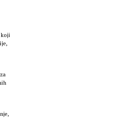
 koji
je,
 za
nih
nje,