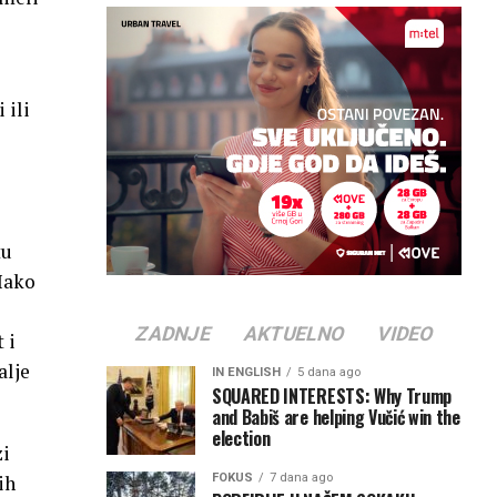
 ili
tu
 Iako
ZADNJE
AKTUELNO
VIDEO
 i
alje
IN ENGLISH
5 dana ago
SQUARED INTERESTS: Why Trump
and Babiš are helping Vučić win the
election
zi
FOKUS
7 dana ago
ih