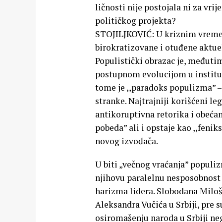
ličnosti nije postojala ni za vr
političkog projekta?
STOJILJKOVIĆ: U kriznim vremen
birokratizovane i otuđene aktue
Populistički obrazac je, međutim
postupnom evolucijom u instituci
tome je ,,paradoks populizma” –
stranke. Najtrajniji korišćeni l
antikoruptivna retorika i obećan
pobeda” ali i opstaje kao ,,feni
novog izvođača.
U biti „večnog vraćanja” populiz
njihovu paralelnu nesposobnost 
harizma lidera. Slobodana Miloše
Aleksandra Vučića u Srbiji, pre s
osiromašenju naroda u Srbiji ne