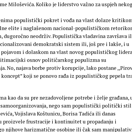
ijeme Miloševića. Koliko je liderstvo važno za uspjeh neko
ima populistički pokret i vođa na vlast dolaze kritiko
lne elite i naglašenom nacional-populističkom retoriko
, dugoročno neodrživ. Populistička vladavina završava il
onalizovani demokratski sistem ili, još pre i lakše, i u
 pojavom i dolaskom na vlast novog populističkog lidera
egitimacijski osnov političarskog populizma su
ja. No, najava borbe protiv korupcije, lako postane ,,Piro
ks koncept” koji se ponovo rađa iz populističkog pepela tr
ma kao da su pre nezadovoljene potrebe i želje građana, 
samoorganizovanja, nego sam populistički politički stil 
vića, Vojislava Koštunicu, Borisa Tadića ili danas
u proizvele frustracije i kontinuitet u propadanju i
go njihove harizmatične osobine ili čak sam manipulativ