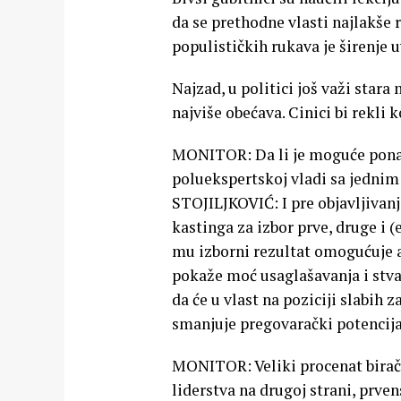
da se prethodne vlasti najlakše
populističkih rukava je širenje 
Najzad, u politici još važi stara
najviše obećava. Cinici bi rekli 
MONITOR: Da li je moguće ponavlj
poluekspertskoj vladi sa jednim 
STOJILJKOVIĆ: I pre objavljivanj
kastinga za izbor prve, druge i (
mu izborni rezultat omogućuje a
pokaže moć usaglašavanja i stva
da će u vlast na poziciji slabih z
smanjuje pregovarački potencija
MONITOR: Veliki procenat birača
liderstva na drugoj strani, prve