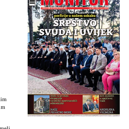
nim
nim
umeli