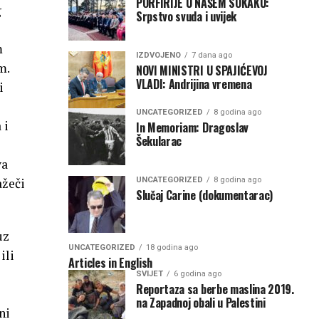
PORFIRIJE U NAŠEM SOKAKU:
g
Srpstvo svuda i uvijek
m
IZDVOJENO
7 dana ago
m.
NOVI MINISTRI U SPAJIĆEVOJ
VLADI: Andrijina vremena
i
UNCATEGORIZED
8 godina ago
 i
In Memoriam: Dragoslav
Šekularac
va
UNCATEGORIZED
8 godina ago
ažeči
Slučaj Carine (dokumentarac)
uz
UNCATEGORIZED
18 godina ago
ili
Articles in English
SVIJET
6 godina ago
Reportaza sa berbe maslina 2019.
na Zapadnoj obali u Palestini
ni