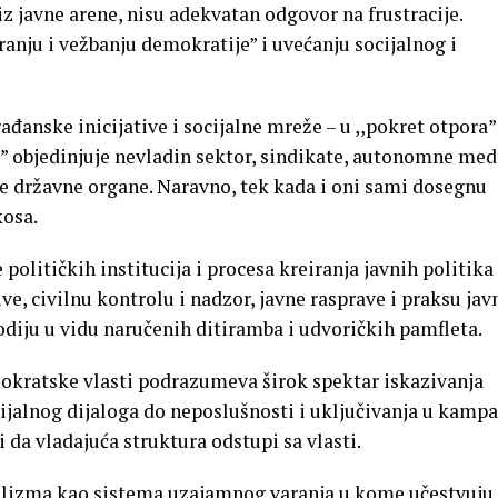
iz javne arene, nisu adekvatan odgovor na frustracije.
anju i vežbanju demokratije” i uvećanju socijalnog i
ađanske inicijative i socijalne mreže – u ,,pokret otpora”
” objedinjuje nevladin sektor, sindikate, autonomne medi
e državne organe. Naravno, tek kada i oni sami dosegnu
osa.
 političkih institucija i procesa kreiranja javnih politika
e, civilnu kontrolu i nadzor, javne rasprave i praksu jav
rodiju u vidu naručenih ditiramba i udvoričkih pamfleta.
kratske vlasti podrazumeva širok spektar iskazivanja
ijalnog dijaloga do neposlušnosti i uključivanja u kampa
i da vladajuća struktura odstupi sa vlasti.
pulizma kao sistema uzajamnog varanja u kome učestvuju