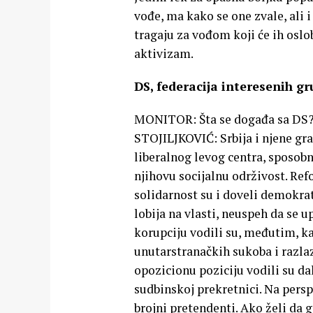
vođe, ma kako se one zvale, ali 
tragaju za vođom koji će ih oslo
aktivizam.
DS, federacija interesenih g
MONITOR: Šta se događa sa DS
STOJILJKOVIĆ: Srbija i njene gra
liberalnog levog centra, sposob
njihovu socijalnu održivost. Re
solidarnost su i doveli demokrat
lobija na vlasti, neuspeh da se u
korupciju vodili su, međutim, ka
unutarstranačkih sukoba i razla
opozicionu poziciju vodili su da
sudbinskoj prekretnici. Na pers
brojni pretendenti. Ako želi da