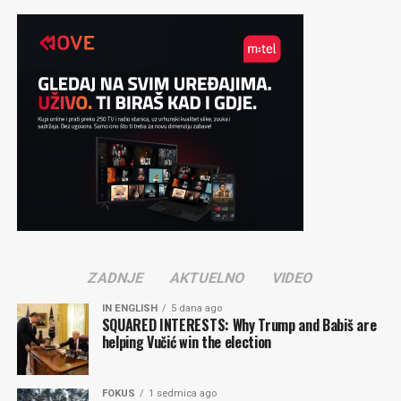
ZADNJE
AKTUELNO
VIDEO
IN ENGLISH
5 dana ago
SQUARED INTERESTS: Why Trump and Babiš are
helping Vučić win the election
FOKUS
1 sedmica ago