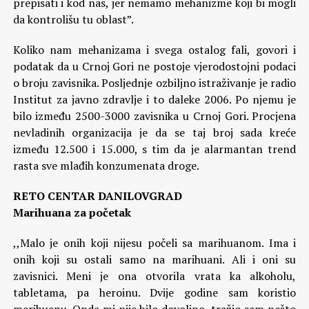
prepisati i kod nas, jer nemamo mehanizme koji bi mogli
da kontrolišu tu oblast”.
Koliko nam mehanizama i svega ostalog fali, govori i
podatak da u Crnoj Gori ne postoje vjerodostojni podaci
o broju zavisnika. Posljednje ozbiljno istraživanje je radio
Institut za javno zdravlje i to daleke 2006. Po njemu je
bilo između 2500-3000 zavisnika u Crnoj Gori. Procjena
nevladinih organizacija je da se taj broj sada kreće
između 12.500 i 15.000, s tim da je alarmantan trend
rasta sve mlađih konzumenata droge.
RETO CENTAR DANILOVGRAD
Marihuana za početak
,,Malo je onih koji nijesu počeli sa marihuanom. Ima i
onih koji su ostali samo na marihuani. Ali i oni su
zavisnici. Meni je ona otvorila vrata ka alkoholu,
tabletama, pa heroinu. Dvije godine sam koristio