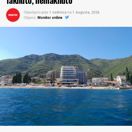
Taknuto, nemaknuto
Objavljeno prije
1 sedmica
na
1 Augusta, 2026
Objavio:
Monitor online