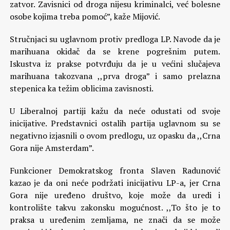
zatvor. Zavisnici od droga nijesu kriminalci, već bolesne
osobe kojima treba pomoć”, kaže Mijović.
Stručnjaci su uglavnom protiv predloga LP. Navode da je
marihuana okidač da se krene pogrešnim putem.
Iskustva iz prakse potvrđuju da je u većini slučajeva
marihuana takozvana ,,prva droga” i samo prelazna
stepenica ka težim oblicima zavisnosti.
U Liberalnoj partiji kažu da neće odustati od svoje
inicijative. Predstavnici ostalih partija uglavnom su se
negativno izjasnili o ovom predlogu, uz opasku da ,,Crna
Gora nije Amsterdam”.
Funkcioner Demokratskog fronta Slaven Radunović
kazao je da oni neće podržati inicijativu LP-a, jer Crna
Gora nije uređeno društvo, koje može da uredi i
kontrolište takvu zakonsku mogućnost. ,,To što je to
praksa u uređenim zemljama, ne znači da se može