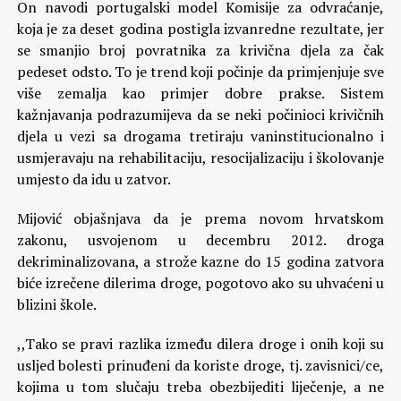
On navodi portugalski model Komisije za odvraćanje,
koja je za deset godina postigla izvanredne rezultate, jer
se smanjio broj povratnika za krivična djela za čak
pedeset odsto. To je trend koji počinje da primjenjuje sve
više zemalja kao primjer dobre prakse. Sistem
kažnjavanja podrazumijeva da se neki počinioci krivičnih
djela u vezi sa drogama tretiraju vaninstitucionalno i
usmjeravaju na rehabilitaciju, resocijalizaciju i školovanje
umjesto da idu u zatvor.
Mijović objašnjava da je prema novom hrvatskom
zakonu, usvojenom u decembru 2012. droga
dekriminalizovana, a strože kazne do 15 godina zatvora
biće izrečene dilerima droge, pogotovo ako su uhvaćeni u
blizini škole.
,,Tako se pravi razlika između dilera droge i onih koji su
usljed bolesti prinuđeni da koriste droge, tj. zavisnici/ce,
kojima u tom slučaju treba obezbijediti liječenje, a ne