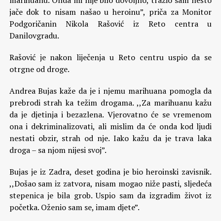
marihuanu. Onda mi nije bilo dovoljno, tražio sam nešto
jače dok to nisam našao u heroinu”, priča za Monitor
Podgoričanin Nikola Rašović iz Reto centra u
Danilovgradu.
Rašović je nakon liječenja u Reto centru uspio da se
otrgne od droge.
Andrea Bujas kaže da je i njemu marihuana pomogla da
prebrodi strah ka težim drogama. ,,Za marihuanu kažu
da je djetinja i bezazlena. Vjerovatno će se vremenom
ona i dekriminalizovati, ali mislim da će onda kod ljudi
nestati obzir, strah od nje. Iako kažu da je trava laka
droga – sa njom nijesi svoj”.
Bujas je iz Zadra, deset godina je bio heroinski zavisnik.
,,Došao sam iz zatvora, nisam mogao niže pasti, sljedeća
stepenica je bila grob. Uspio sam da izgradim život iz
početka. Oženio sam se, imam djete”.