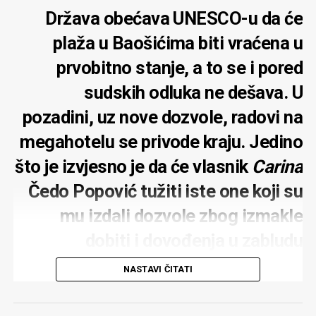
Država obećava UNESCO-u da će
plaža u Baošićima biti vraćena u
prvobitno stanje, a to se i pored
sudskih odluka ne dešava. U
pozadini, uz nove dozvole, radovi na
megahotelu se privode kraju. Jedino
što je izvjesno je da će vlasnik
Carina
Čedo Popović tužiti iste one koji su
mu izdali dozvole zbog izmakle
dobiti i dovođenja u zabludu
NASTAVI ČITATI