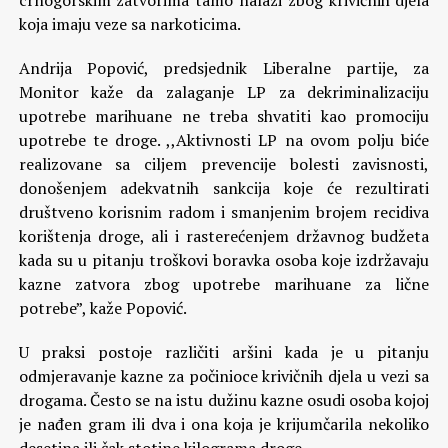
crnogorskim zatvorima tamo nalazi zbog krivičnih djela
koja imaju veze sa narkoticima.
Andrija Popović, predsjednik Liberalne partije, za
Monitor kaže da zalaganje LP za dekriminalizaciju
upotrebe marihuane ne treba shvatiti kao promociju
upotrebe te droge. ,,Aktivnosti LP na ovom polju biće
realizovane sa ciljem prevencije bolesti zavisnosti,
donošenjem adekvatnih sankcija koje će rezultirati
društveno korisnim radom i smanjenim brojem recidiva
korištenja droge, ali i rasterećenjem državnog budžeta
kada su u pitanju troškovi boravka osoba koje izdržavaju
kazne zatvora zbog upotrebe marihuane za lične
potrebe”, kaže Popović.
U praksi postoje različiti aršini kada je u pitanju
odmjeravanje kazne za počinioce krivičnih djela u vezi sa
drogama. Često se na istu dužinu kazne osudi osoba kojoj
je nađen gram ili dva i ona koja je krijumčarila nekoliko