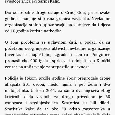
svjedoče slučajevi Šarić i Kalić.
Dio od te silne droge ostaje u Crnoj Gori, pa se svake
godine smanjuje starosna granica zavisnika. Nevladine
organizacije stalno upozoravaju na slučajeve da i djeca
od 10 godina koriste narkotike.
O tom problemu se uglavnom ćuti, a podaci da su
početkom ovog mjeseca aktivisti nevladine organizacije
Juventas u napuštenoj zgradi u centru Podgorice
pronašli oko 900 igala i špriceva i odnijeli ih u Klinički
centar na uništavanje zaprepastile su javnost.
Policija je tokom prošle godine zbog preprodaje droge
uhapsila 201 osobu, među njima i pet žena i dva
maloljetnika. U toku 2011. za samo dva mjeseca zbog
krivičnih djela vezanih za drogu privedeno je 68
osnovaca i srednjoškolaca. Šestorica su bili dileri.
Statistika kaže da se oko 50 odsto zatvorenika u