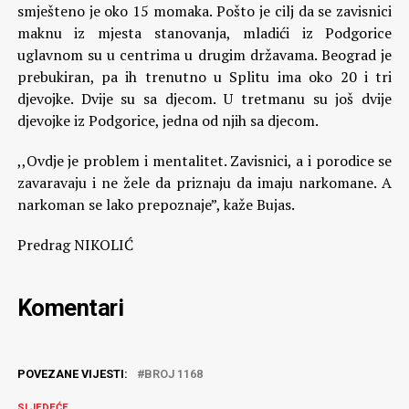
smješteno je oko 15 momaka. Pošto je cilj da se zavisnici
maknu iz mjesta stanovanja, mladići iz Podgorice
uglavnom su u centrima u drugim državama. Beograd je
prebukiran, pa ih trenutno u Splitu ima oko 20 i tri
djevojke. Dvije su sa djecom. U tretmanu su još dvije
djevojke iz Podgorice, jedna od njih sa djecom.
,,Ovdje je problem i mentalitet. Zavisnici, a i porodice se
zavaravaju i ne žele da priznaju da imaju narkomane. A
narkoman se lako prepoznaje”, kaže Bujas.
Predrag NIKOLIĆ
Komentari
POVEZANE VIJESTI:
BROJ 1168
SLJEDEĆE