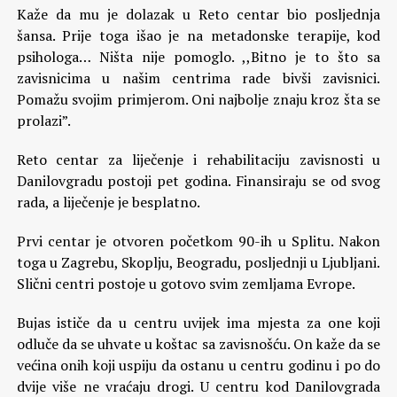
Kaže da mu je dolazak u Reto centar bio posljednja
šansa. Prije toga išao je na metadonske terapije, kod
psihologa… Ništa nije pomoglo. ,,Bitno je to što sa
zavisnicima u našim centrima rade bivši zavisnici.
Pomažu svojim primjerom. Oni najbolje znaju kroz šta se
prolazi”.
Reto centar za liječenje i rehabilitaciju zavisnosti u
Danilovgradu postoji pet godina. Finansiraju se od svog
rada, a liječenje je besplatno.
Prvi centar je otvoren početkom 90-ih u Splitu. Nakon
toga u Zagrebu, Skoplju, Beogradu, posljednji u Ljubljani.
Slični centri postoje u gotovo svim zemljama Evrope.
Bujas ističe da u centru uvijek ima mjesta za one koji
odluče da se uhvate u koštac sa zavisnošću. On kaže da se
većina onih koji uspiju da ostanu u centru godinu i po do
dvije više ne vraćaju drogi. U centru kod Danilovgrada