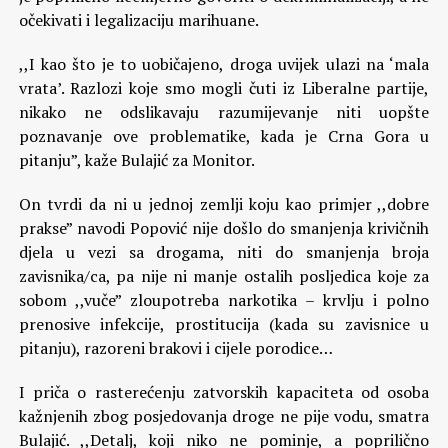
očekivati i legalizaciju marihuane.
,,I kao što je to uobičajeno, droga uvijek ulazi na ‘mala
vrata’. Razlozi koje smo mogli čuti iz Liberalne partije,
nikako ne odslikavaju razumijevanje niti uopšte
poznavanje ove problematike, kada je Crna Gora u
pitanju”, kaže Bulajić za Monitor.
On tvrdi da ni u jednoj zemlji koju kao primjer ,,dobre
prakse” navodi Popović nije došlo do smanjenja krivičnih
djela u vezi sa drogama, niti do smanjenja broja
zavisnika/ca, pa nije ni manje ostalih posljedica koje za
sobom ,,vuče” zloupotreba narkotika – krvlju i polno
prenosive infekcije, prostitucija (kada su zavisnice u
pitanju), razoreni brakovi i cijele porodice…
I priča o rasterećenju zatvorskih kapaciteta od osoba
kažnjenih zbog posjedovanja droge ne pije vodu, smatra
Bulajić. ,,Detalj, koji niko ne pominje, a poprilično