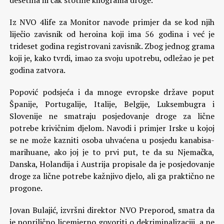
desetina ili čak stotine kilograma droge.
Iz NVO 4life za Monitor navode primjer da se kod njih
liječio zavisnik od heroina koji ima 56 godina i već je
trideset godina registrovani zavisnik. Zbog jednog grama
koji je, kako tvrdi, imao za svoju upotrebu, odležao je pet
godina zatvora.
Popović podsjeća i da mnoge evropske države poput
Španije, Portugalije, Italije, Belgije, Luksembugra i
Slovenije ne smatraju posjedovanje droge za lične
potrebe krivičnim djelom. Navodi i primjer Irske u kojoj
se ne može kazniti osoba uhvaćena u posjedu kanabisa-
marihuane, ako joj je to prvi put, te da su Njemačka,
Danska, Holandija i Austrija propisale da je posjedovanje
droge za lične potrebe kažnjivo djelo, ali ga praktično ne
progone.
Jovan Bulajić, izvršni direktor NVO Preporod, smatra da
je poprilično licemjerno govoriti o dekriminalizaciji, a ne