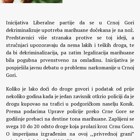
Inicijativa Liberalne partije da se u Crnoj Gori
dekriminalizuje upotreba marihuane dočekana je na nož.
Predstavnici više stranaka protive se toj ideji, a
stručnjaci upozoravaju da nema lakih i teških droga, te
da bi dekriminalizacija, pa zatim legalizacija marihuane
bila pogubna prvenstveno za omladinu. Inicijativa je
pospješila javnu debatu o problemu narkomanije u Crnoj
Gori.
Koliko je lako doći do droge govori i podatak od prije
nekoliko godina kada je jedan zavisnik otkrio policiji da je
drogu kupovao na trafici u podgoričkom naselju Konik.
Prema podacima Uprave policije preko Crne Gore se
godišnje prebaci na destine tona marihuane. Zaplijeni se
svega 10 do 20 odsto droge koja prolazi kroz Crnu Goru.
O imperijama izgrađenim na ovoj ,,privrednoj grani”