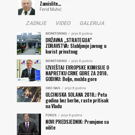
Zamislite…
Ferid Muhić
ZADNJE
VIDEO
GALERIJA
MONITORING
prije 8 godina
DRŽAVNA ,,STRATEGIJA”
ZDRAVSTVA: Slabljenje javnog u
korist privatnog
MONITORING
prije 8 godina
IZVJEŠTAJ EVROPSKE KOMISIJE O
NAPRETKU CRNE GORE ZA 2018.
GODINU: Bolje, možda gore
OKO NAS
prije 8 godina
ULCINJSKA SOLANA 2018.: Peta
godina bez berbe, raste pritisak
na Vladu
FOKUS
prije 8 godina
NOVI PREDSJEDNIK: Promjene su
očite