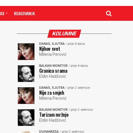
NAS
REAGOVANJA
KOLUMNE
DANAS, SJUTRA
/ prije 6 dana
Njihov svet
Milena Perović
BALKAN MONITOR
/ prije 6 dana
Granica srama
Eldin Hadžović
DANAS, SJUTRA
/ prije 2 sedmice
Nije za smjeh
Milena Perović
BALKAN MONITOR
/ prije 2 sedmice
Turizam mržnje
Eldin Hadžović
DUHANKESA
/ prije 2 sedmice