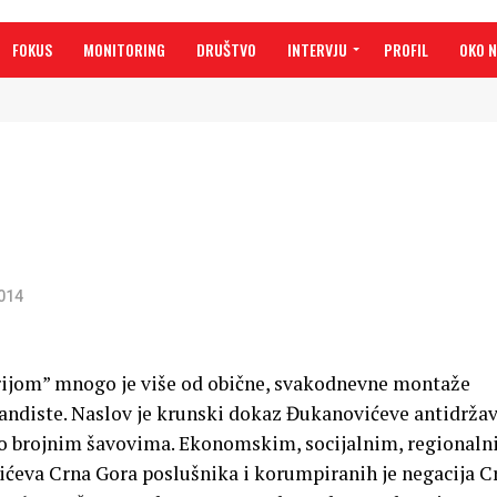
FOKUS
MONITORING
DRUŠTVO
INTERVJU
PROFIL
OKO 
2014
arijom” mnogo je više od obične, svakodnevne montaže
ndiste. Naslov je krunski dokaz Đukanovićeve antidrža
po brojnim šavovima. Ekonomskim, socijalnim, regionaln
ćeva Crna Gora poslušnika i korumpiranih je negacija C