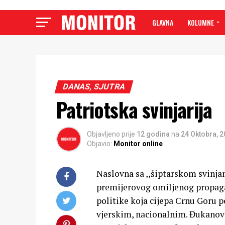
GLAVNA
KOLUMNE
DANAS, SJUTRA
Patriotska svinjarija
Objavljeno prije
12 godina
na
24 Oktobra, 
Objavio:
Monitor online
Naslovna sa ,,šiptarskom svinj
premijerovog omiljenog propaga
politike koja cijepa Crnu Goru 
vjerskim, nacionalnim. Đukanovi