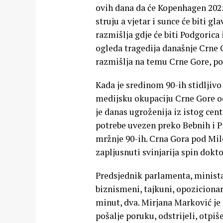
ovih dana da će Kopenhagen 2025.
struju a vjetar i sunce će biti g
razmišlja gdje će biti Podgorica i
ogleda tragedija današnje Crne G
razmišlja na temu Crne Gore, po si
Kada je sredinom 90-ih stidljivo
medijsku okupaciju Crne Gore od
je danas ugroženija iz istog cen
potrebe uvezen preko Bebnih i Pi
mržnje 90-ih. Crna Gora pod Mil
zapljusnuti svinjarija spin dokto
Predsjednik parlamenta, ministar
biznismeni, tajkuni, opozicionar
minut, dva. Mirjana Marković je 
pošalje poruku, odstrijeli, otp