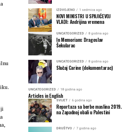
da
IZDVOJENO
1 sedmica ago
NOVI MINISTRI U SPAJIĆEVOJ
VLADI: Andrijina vremena
UNCATEGORIZED
8 godina ago
In Memoriam: Dragoslav
Šekularac
UNCATEGORIZED
8 godina ago
ilnu
Slučaj Carine (dokumentarac)
iku.
UNCATEGORIZED
18 godina ago
Articles in English
SVIJET
6 godina ago
Reportaza sa berbe maslina 2019.
ji
na Zapadnoj obali u Palestini
va
na,
DRUŠTVO
7 godina ago