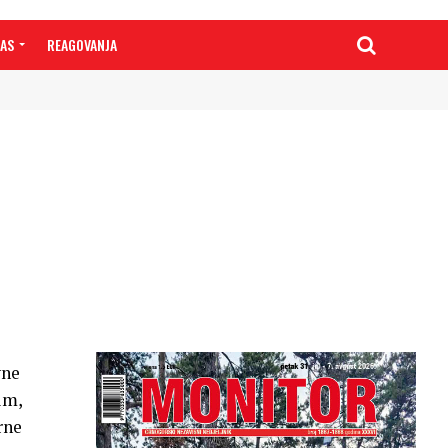
NAS
REAGOVANJA
vne
im,
rne