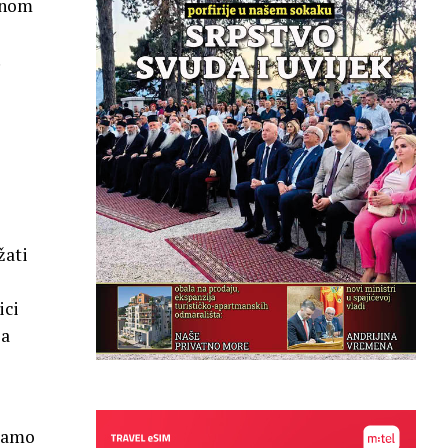
unom
.
e
žati
ici
za
itamo