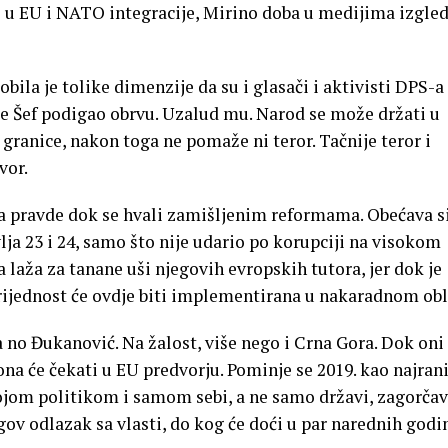
je u EU i NATO integracije, Mirino doba u medijima izgle
obila je tolike dimenzije da su i glasači i aktivisti DPS-a
je Šef podigao obrvu. Uzalud mu. Narod se može držati u
granice, nakon toga ne pomaže ni teror. Tačnije teror i
vor.
a pravde dok se hvali zamišljenim reformama. Obećava s
ja 23 i 24, samo što nije udario po korupciji na visokom
na laža za tanane uši njegovih evropskih tutora, jer dok je
rijednost će ovdje biti implementirana u nakaradnom obl
o Đukanović. Na žalost, više nego i Crna Gora. Dok oni
ona će čekati u EU predvorju. Pominje se 2019. kao najrani
ojom politikom i samom sebi, a ne samo državi, zagorča
ov odlazak sa vlasti, do kog će doći u par narednih godi