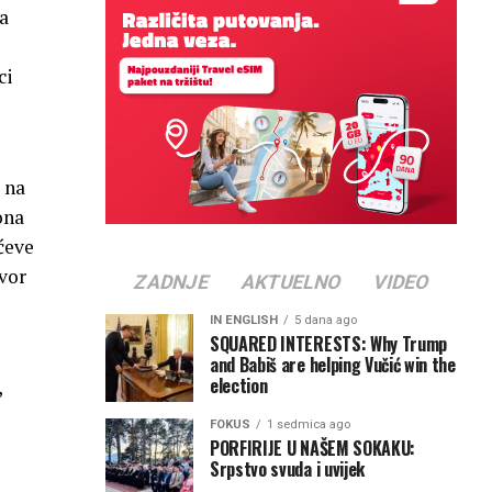
na
ci
 na
ona
ćeve
ovor
ZADNJE
AKTUELNO
VIDEO
IN ENGLISH
5 dana ago
SQUARED INTERESTS: Why Trump
and Babiš are helping Vučić win the
election
,
FOKUS
1 sedmica ago
PORFIRIJE U NAŠEM SOKAKU:
Srpstvo svuda i uvijek