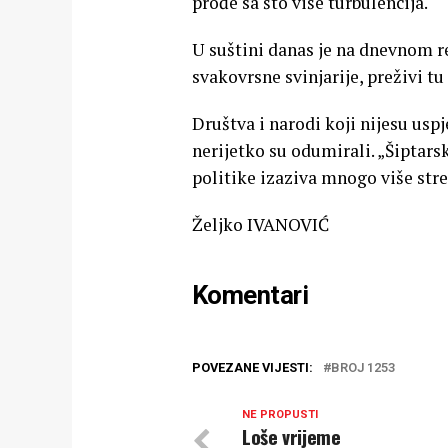
prođe sa što više turbulencija.
U suštini danas je na dnevnom 
svakovrsne svinjarije, preživi tu
Društva i narodi koji nijesu usp
nerijetko su odumirali. „Šiptar
politike izaziva mnogo više str
Željko IVANOVIĆ
Komentari
POVEZANE VIJESTI:
BROJ 1253
NE PROPUSTI
Loše vrijeme