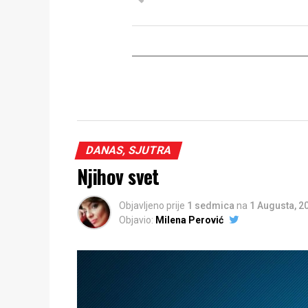
DANAS, SJUTRA
Njihov svet
Objavljeno prije
1 sedmica
na
1 Augusta, 2
Objavio:
Milena Perović