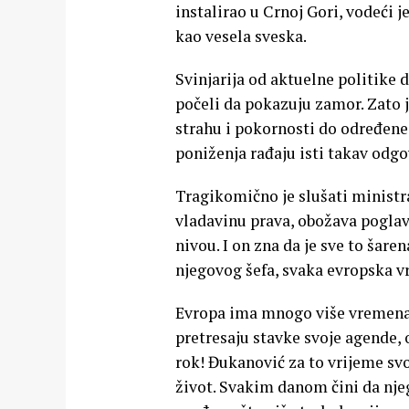
instalirao u Crnoj Gori, vodeći 
kao vesela sveska.
Svinjarija od aktuelne politike d
počeli da pokazuju zamor. Zato 
strahu i pokornosti do određene 
poniženja rađaju isti takav odgo
Tragikomično je slušati ministr
vladavinu prava, obožava poglavl
nivou. I on zna da je sve to šare
njegovog šefa, svaka evropska v
Evropa ima mnogo više vremena n
pretresaju stavke svoje agende, 
rok! Đukanović za to vrijeme sv
život. Svakim danom čini da njeg