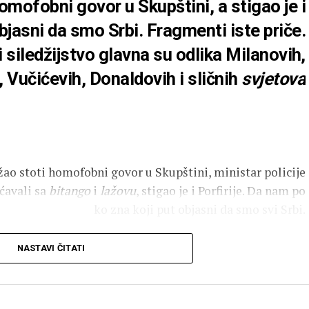
omofobni govor u Skupštini, a stigao je i
bjasni da smo Srbi. Fragmenti iste priče.
i siledžijstvo glavna su odlika Milanovih,
h, Vučićevih, Donaldovih i sličnih
svjetova
ao stoti homofobni govor u Skupštini, ministar policije
šćavali sa
bitango
i
lažovu
, stigao je i Porfirije. Da nam po
ko zna koji put objasni da smo svi Srbi.
to fragmenti iste priče. Negiranje drugosti i siledžijstvo
NASTAVI ČITATI
evih, Vučićevih, Donaldovih i sličnih
svjetova
. Moguće da
ko se pohvalio, stvarno ponudili da ostane jer „im takvi
čanje bilo. A tek za Donaldovo vraćanje „biološke istine u