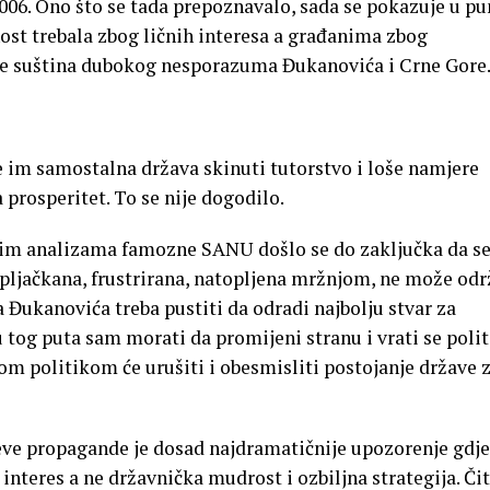
006. Ono što se tada prepoznavalo, sada se pokazuje u p
ost trebala zbog ličnih interesa a građanima zbog
 je suština dubokog nesporazuma Đukanovića i Crne Gore
e im samostalna država skinuti tutorstvo i loše namjere
a prosperitet. To se nije dogodilo.
njim analizama famozne SANU došlo se do zaključka da s
opljačkana, frustrirana, natopljena mržnjom, ne može odr
 Đukanovića treba pustiti da odradi najbolju stvar za
u tog puta sam morati da promijeni stranu i vrati se polit
vojom politikom će urušiti i obesmisliti postojanje države 
eve propagande je dosad najdramatičnije upozorenje gdje
i interes a ne državnička mudrost i ozbiljna strategija. Č