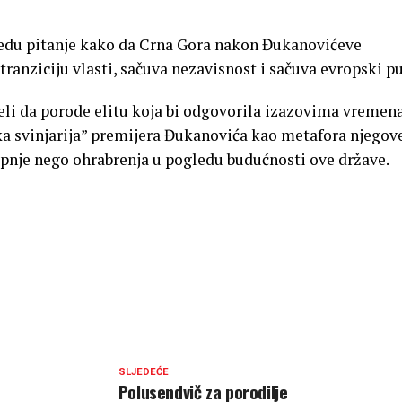
redu pitanje kako da Crna Gora nakon Đukanovićeve
 tranziciju vlasti, sačuva nezavisnost i sačuva evropski pu
jeli da porode elitu koja bi odgovorila izazovima vremena
ska svinjarija” premijera Đukanovića kao metafora njegov
epnje nego ohrabrenja u pogledu budućnosti ove države.
SLJEDEĆE
Polusendvič za porodilje