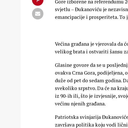
Gore izborene na referendumu 2
svjetlu – Đukanoviću je nezavisn
emancipacije i prosperiteta. To
Većina građana je vjerovala da ć
velikog brata i ostvariti šansu z
Glasine govore da se u posljed
ovakva Crna Gora, podijeljena, 
duže od pet do sedam godina. Da
svekoliko srpstvo. Da će na kraj
iz 90-ih ili, što je izvjesnije, s
većinu njenih građana.
Patriotska svinjarija Đukanović
završava politika koju vodi ličn