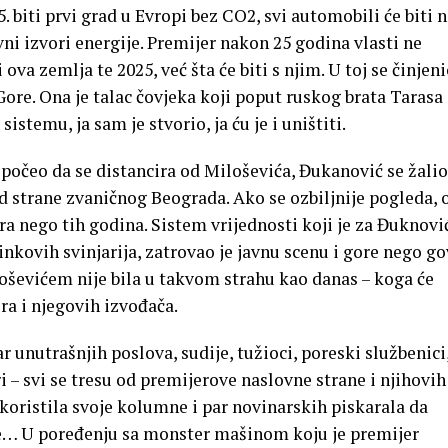
 biti prvi grad u Evropi bez CO2, svi automobili će biti 
lavni izvori energije. Premijer nakon 25 godina vlasti ne
 ova zemlja te 2025, već šta će biti s njim. U toj se činjeni
ore. Ona je talac čovjeka koji poput ruskog brata Tarasa
stemu, ja sam je stvorio, ja ću je i uništiti.
 počeo da se distancira od Miloševića, Đukanović se žalio
 strane zvaničnog Beograda. Ako se ozbiljnije pogleda, 
tra nego tih godina. Sistem vrijednosti koji je za Đuknovi
nkovih svinjarija, zatrovao je javnu scenu i gore nego g
oševićem nije bila u takvom strahu kao danas – koga će
ra i njegovih izvođača.
 unutrašnjih poslova, sudije, tužioci, poreski službenici
i – svi se tresu od premijerove naslovne strane i njihovih
koristila svoje kolumne i par novinarskih piskarala da
iše… U poređenju sa monster mašinom koju je premijer