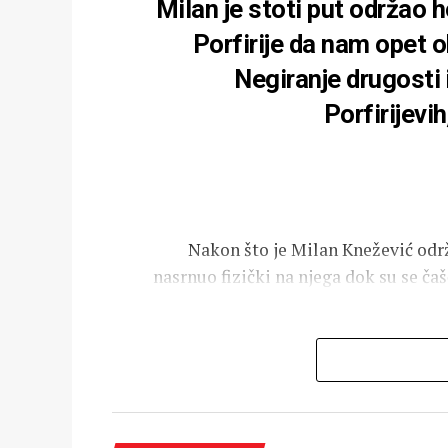
Milan je stoti put održao h
Porfirije da nam opet o
Negiranje drugosti 
Porfirijevi
Nakon što je Milan Knežević održ
nasrnuo fizički na njega dok su se ča
Nema tu ništa nelogično. Sve su 
glavna su odlika Milanovih, Porfirij
su lideru DNP u Vašingtonu, ka
kadrovi trebaju“. Kakvo bi to poja