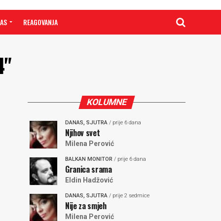
NAS
REAGOVANJA
4"
KOLUMNE
DANAS, SJUTRA
/ prije 6 dana
Njihov svet
Milena Perović
BALKAN MONITOR
/ prije 6 dana
Granica srama
Eldin Hadžović
DANAS, SJUTRA
/ prije 2 sedmice
Nije za smjeh
Milena Perović