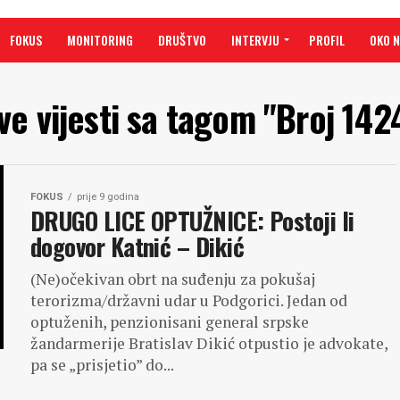
FOKUS
MONITORING
DRUŠTVO
INTERVJU
PROFIL
OKO 
ve vijesti sa tagom "Broj 142
FOKUS
prije 9 godina
DRUGO LICE OPTUŽNICE: Postoji li
dogovor Katnić – Dikić
(Ne)očekivan obrt na suđenju za pokušaj
terorizma/državni udar u Podgorici. Jedan od
optuženih, penzionisani general srpske
žandarmerije Bratislav Dikić otpustio je advokate,
pa se „prisjetio” do...