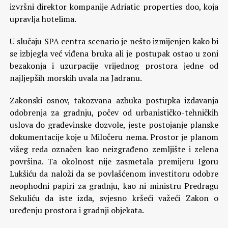
izvršni direktor kompanije Adriatic properties doo, koja
upravlja hotelima.
U slučaju SPA centra scenario je nešto izmijenjen kako bi
se izbjegla već viđena bruka ali je postupak ostao u zoni
bezakonja i uzurpacije vrijednog prostora jedne od
najljepših morskih uvala na Jadranu.
Zakonski osnov, takozvana azbuka postupka izdavanja
odobrenja za gradnju, počev od urbanističko-tehničkih
uslova do građevinske dozvole, jeste postojanje planske
dokumentacije koje u Miločeru nema. Prostor je planom
višeg reda označen kao neizgrađeno zemljište i zelena
površina. Ta okolnost nije zasmetala premijeru Igoru
Lukšiću da naloži da se povlašćenom investitoru odobre
neophodni papiri za gradnju, kao ni ministru Predragu
Sekuliću da iste izda, svjesno kršeći važeći Zakon o
uređenju prostora i gradnji objekata.