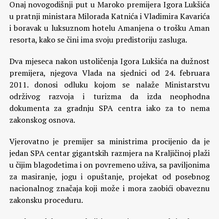
Onaj novogodišnji put u Maroko premijera Igora Lukšića
u pratnji ministara Milorada Katnića i Vladimira Kavarića
i boravak u luksuznom hotelu Amanjena o trošku Aman
resorta, kako se čini ima svoju predistoriju zasluga.
Dva mjeseca nakon ustoličenja Igora Lukšića na dužnost
premijera, njegova Vlada na sjednici od 24. februara
2011. donosi odluku kojom se nalaže Ministarstvu
održivog razvoja i turizma da izda neophodna
dokumenta za gradnju SPA centra iako za to nema
zakonskog osnova.
Vjerovatno je premijer sa ministrima procijenio da je
jedan SPA centar gigantskih razmjera na Kraljičinoj plaži
u čijim blagodetima i on povremeno uživa, sa paviljonima
za masiranje, jogu i opuštanje, projekat od posebnog
nacionalnog značaja koji može i mora zaobići obaveznu
zakonsku proceduru.