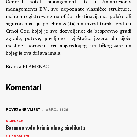
General hotel management ltd i Amanresorts
managements B.V., sve nepoznate vlasničke strukture,
mahom registrovane na of-šor destinacijama, polako ali
sigurno postaju posebna zaštićena investitorska vrsta u
Crnoj Gori kojoj je sve dozvoljeno: da bespravno gradi
zgrade, puteve, paviljone i vještačka jezera, da siječe
masline i borove u srcu najvrednijeg turističkog zabrana
kojeg je ova država imala.
Branka PLAMENAC
Komentari
POVEZANE VIJESTI:
BROJ 1126
SLJEDEĆE
Beranac vođa kriminalnog sindikata
NE PROPUSTI