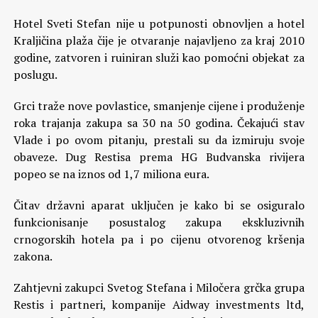
Hotel Sveti Stefan nije u potpunosti obnovljen a hotel
Kraljičina plaža čije je otvaranje najavljeno za kraj 2010
godine, zatvoren i ruiniran služi kao pomoćni objekat za
poslugu.
Grci traže nove povlastice, smanjenje cijene i produženje
roka trajanja zakupa sa 30 na 50 godina. Čekajući stav
Vlade i po ovom pitanju, prestali su da izmiruju svoje
obaveze. Dug Restisa prema HG Budvanska rivijera
popeo se na iznos od 1,7 miliona eura.
Čitav državni aparat uključen je kako bi se osiguralo
funkcionisanje posustalog zakupa ekskluzivnih
crnogorskih hotela pa i po cijenu otvorenog kršenja
zakona.
Zahtjevni zakupci Svetog Stefana i Miločera grčka grupa
Restis i partneri, kompanije Aidway investments ltd,