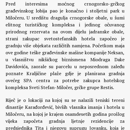
Pred interesima moćnog crnogorsko-grčkog
građevinskog lobija pao je konačno i stoljetni park u
Miločeru. U središtu dragulja crnogorske obale, u šumi
elitnog turističkog kompleksa i jedinog očuvanog
prirodnog rezervata na ovom dijelu jadranske obale,
strani zakupac svetostefanskih hotela započeo je
gradnju više objekata različitih namjena.
Početkom maja
ove godine teške građevinske mašine kompanije Neksan,
u vlasništvu nikšićkog biznismena Miodraga Dake
Davidovića, zaorale su parcelu u neposrednom zaleđu
poznate Kraljičine plaže gdje je planirana gradnja
ovećeg SPA centra za potrebe zakupca hotelskog
kompleksa Sveti Stefan-Miločer, grčke grupe Restis.
Riječ je o lokaciji na kojoj su se nalazili teniski tereni
dinastije Karađorđević, bivših vlasnika imanja i hotela u
Miločeru, na kojoj je krajem osamdesetih godina prošlog
vijeka započeta gradnja ljetnje rezidencije za
predsjednika Tita i njegovu suprugu Jovanku, koja je