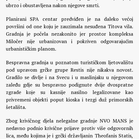
ubrzo i obustavljena nakon njegove smrti.
Planirani SPA centar predviđen je na daleko većoj
površini od one koju je zauzimala nesuđena Titova vila.
Gradnja je počela nezakonito jer prostor kompleksa
Miločer nije urbanizovan i pokriven odgovarajućim
urbanističkim planom.
Bespravna gradnja u poznatom turističkom ljetovalištu
pod upravom grčke grupe Restis nije nikakva novost.
Gradilo se divlje i na Svecu i u maslinjaku u njegovom
zaleđu gdje su bespravno podignute dvije dvospratne
zgrade koje su kasnije nasilno legalizovane kao
privremeni objekti poput kioska i tezgi duž primorskih
šetališta.
Zbog krivičnog djela nelegalne gradnje NVO MANS je
nedavno podnio krivične prijave protiv više odgovornih
lica, među kojima je i grčki državljanin Theofanis Statis,