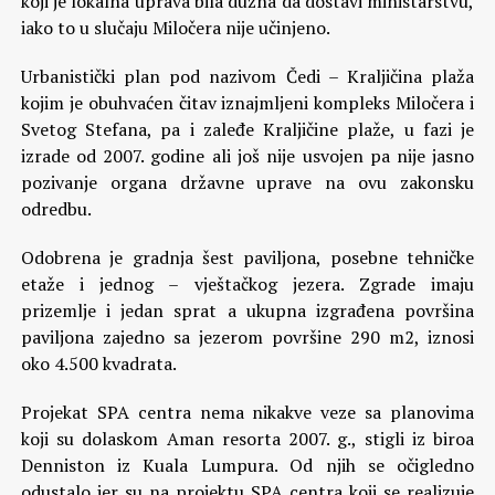
koji je lokalna uprava bila dužna da dostavi ministarstvu,
iako to u slučaju Miločera nije učinjeno.
Urbanistički plan pod nazivom Čedi – Kraljičina plaža
kojim je obuhvaćen čitav iznajmljeni kompleks Miločera i
Svetog Stefana, pa i zaleđe Kraljičine plaže, u fazi je
izrade od 2007. godine ali još nije usvojen pa nije jasno
pozivanje organa državne uprave na ovu zakonsku
odredbu.
Odobrena je gradnja šest paviljona, posebne tehničke
etaže i jednog – vještačkog jezera. Zgrade imaju
prizemlje i jedan sprat a ukupna izgrađena površina
paviljona zajedno sa jezerom površine 290 m2, iznosi
oko 4.500 kvadrata.
Projekat SPA centra nema nikakve veze sa planovima
koji su dolaskom Aman resorta 2007. g., stigli iz biroa
Denniston iz Kuala Lumpura. Od njih se očigledno
odustalo jer su na projektu SPA centra koji se realizuje