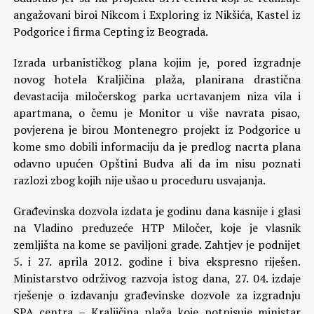
angažovani biroi Nikcom i Exploring iz Nikšića, Kastel iz
Podgorice i firma Cepting iz Beograda.
Izrada urbanističkog plana kojim je, pored izgradnje
novog hotela Kraljičina plaža, planirana drastična
devastacija miločerskog parka ucrtavanjem niza vila i
apartmana, o čemu je Monitor u više navrata pisao,
povjerena je birou Montenegro projekt iz Podgorice u
kome smo dobili informaciju da je predlog nacrta plana
odavno upućen Opštini Budva ali da im nisu poznati
razlozi zbog kojih nije ušao u proceduru usvajanja.
Građevinska dozvola izdata je godinu dana kasnije i glasi
na Vladino preduzeće HTP Miločer, koje je vlasnik
zemljišta na kome se paviljoni grade. Zahtjev je podnijet
5. i 27. aprila 2012. godine i biva ekspresno riješen.
Ministarstvo održivog razvoja istog dana, 27. 04. izdaje
rješenje o izdavanju građevinske dozvole za izgradnju
SPA centra – Kraljičina plaža koje potpisuje ministar