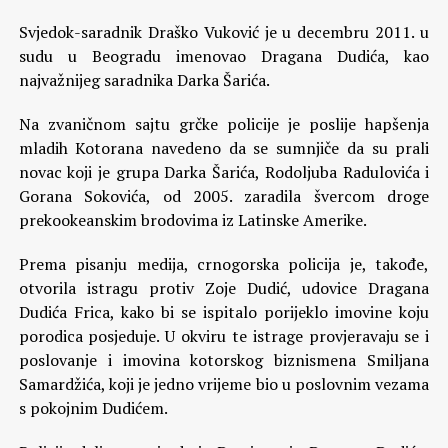
Svjedok-saradnik Draško Vuković je u decembru 2011. u
sudu u Beogradu imenovao Dragana Dudića, kao
najvažnijeg saradnika Darka Šarića.
Na zvaničnom sajtu grčke policije je poslije hapšenja
mladih Kotorana navedeno da se sumnjiče da su prali
novac koji je grupa Darka Šarića, Rodoljuba Radulovića i
Gorana Sokovića, od 2005. zaradila švercom droge
prekookeanskim brodovima iz Latinske Amerike.
Prema pisanju medija, crnogorska policija je, takođe,
otvorila istragu protiv Zoje Dudić, udovice Dragana
Dudića Frica, kako bi se ispitalo porijeklo imovine koju
porodica posjeduje. U okviru te istrage provjeravaju se i
poslovanje i imovina kotorskog biznismena Smiljana
Samardžića, koji je jedno vrijeme bio u poslovnim vezama
s pokojnim Dudićem.