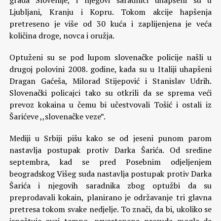
grada Slovenije, i njegovi saradnici uhapšeni su u
Ljubljani, Kranju i Kopru. Tokom akcije hapšenja
pretreseno je više od 30 kuća i zaplijenjena je veća
količina droge, novca i oružja.
Optuženi su se pod lupom slovenačke policije našli u
drugoj polovini 2008. godine, kada su u Italiji uhapšeni
Dragan Gaćeša, Milorad Stijepović i Stanislav Udrih.
Slovenački policajci tako su otkrili da se sprema veći
prevoz kokaina u čemu bi učestvovali Tošić i ostali iz
Šarićeve ,,slovenačke veze”.
Mediji u Srbiji pišu kako se od jeseni punom parom
nastavlja postupak protiv Darka Šarića. Od sredine
septembra, kad se pred Posebnim odjeljenjem
beogradskog Višeg suda nastavlja postupak protiv Darka
Šarića i njegovih saradnika zbog optužbi da su
preprodavali kokain, planirano je održavanje tri glavna
pretresa tokom svake nedjelje. To znači, da bi, ukoliko se