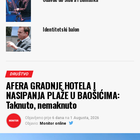
Identitetski balon
DRUŠTVO
AFERA GRADNJE HOTELA I
NASIPANJA PLAŽE U BAOŠIĆIMA:
Taknuto, nemaknuto
Objavljeno prije
6 dana
na
1 Augusta, 2026
Objavio:
Monitor online