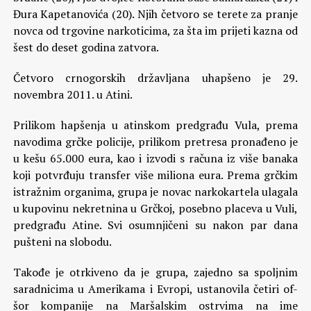
Đura Kapetanovića (20). Njih četvoro se terete za pranje
novca od trgovine narkoticima, za šta im prijeti kazna od
šest do deset godina zatvora.
Četvoro crnogorskih državljana uhapšeno je 29.
novembra 2011. u Atini.
Prilikom hapšenja u atinskom predgrađu Vula, prema
navodima grčke policije, prilikom pretresa pronađeno je
u kešu 65.000 eura, kao i izvodi s računa iz više banaka
koji potvrđuju transfer više miliona eura. Prema grčkim
istražnim organima, grupa je novac narkokartela ulagala
u kupovinu nekretnina u Grčkoj, posebno placeva u Vuli,
predgrađu Atine. Svi osumnjičeni su nakon par dana
pušteni na slobodu.
Takođe je otrkiveno da je grupa, zajedno sa spoljnim
saradnicima u Amerikama i Evropi, ustanovila četiri of-
šor kompanije na Maršalskim ostrvima na ime