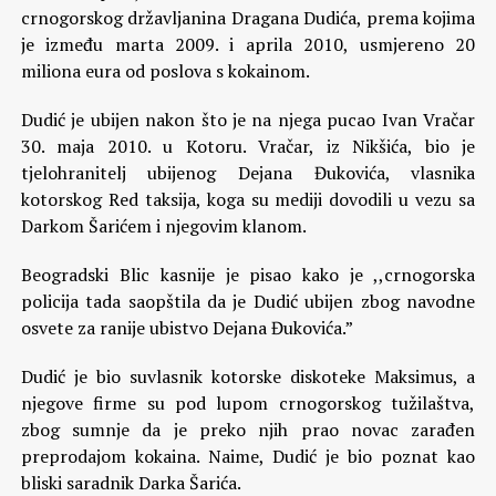
crnogorskog državljanina Dragana Dudića, prema kojima
je između marta 2009. i aprila 2010, usmjereno 20
miliona eura od poslova s kokainom.
Dudić je ubijen nakon što je na njega pucao Ivan Vračar
30. maja 2010. u Kotoru. Vračar, iz Nikšića, bio je
tjelohranitelj ubijenog Dejana Đukovića, vlasnika
kotorskog Red taksija, koga su mediji dovodili u vezu sa
Darkom Šarićem i njegovim klanom.
Beogradski Blic kasnije je pisao kako je ,,crnogorska
policija tada saopštila da je Dudić ubijen zbog navodne
osvete za ranije ubistvo Dejana Đukovića.”
Dudić je bio suvlasnik kotorske diskoteke Maksimus, a
njegove firme su pod lupom crnogorskog tužilaštva,
zbog sumnje da je preko njih prao novac zarađen
preprodajom kokaina. Naime, Dudić je bio poznat kao
bliski saradnik Darka Šarića.