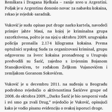
Remškara i Dragana Bjelkaša – ranije sreo u Argentini.
Poljak je u Argentinu donosio novac za nabavku kokaina,
rekao je svjedok-saradnik.
Vuković je sudu opisao put droge narko kartela, navodeći
primjer jahte Maui, na kojoj je kriminalna grupa
razotkrivena, pošto je na njoj u oktobru 2009. urugvajska
policija pronašla 2.174 kilograma kokaina. Prema
optužnici srpskog Suda za organizovani kriminal, grupu
odgovornu za šverc kokaina pronađenog u Urugvaju
predvodili su Šarić, zajedno s izvjesnim Bojanom
Stanojkovićem, te rođakom Željkom Vujanovićem i
zemljakom Goranom Sokovićem.
Vuković je u decembru 2011. na suđenju u Beogradu
podrobno svjedočio o aktivnostima Šarićeve grupe od
2008. do oktobra 2009. ,,Darko Šarić je bio nesporni vođa
i svi smo ga zvali Drug,” svjedočio je Vuković, opisujući
kako je vodio pisanu evidenciju o svakoj isporuci droge.