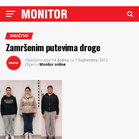
DRUŠTVO
Zamršenim putevima droge
Objavljeno prije
14 godina
na
7 Septembra, 2012
Objavio:
Monitor online