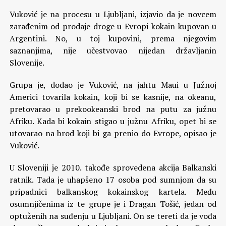
Vuković je na procesu u Ljubljani, izjavio da je novcem
zarađenim od prodaje droge u Evropi kokain kupovan u
Argentini. No, u toj kupovini, prema njegovim
saznanjima, nije učestvovao nijedan državljanin
Slovenije.
Grupa je, dodao je Vuković, na jahtu Maui u Južnoj
Americi tovarila kokain, koji bi se kasnije, na okeanu,
pretovarao u prekookeanski brod na putu za južnu
Afriku. Kada bi kokain stigao u južnu Afriku, opet bi se
utovarao na brod koji bi ga prenio do Evrope, opisao je
Vuković.
U Sloveniji je 2010. takođe sprovedena akcija Balkanski
ratnik. Tada je uhapšeno 17 osoba pod sumnjom da su
pripadnici balkanskog kokainskog kartela. Među
osumnjičenima iz te grupe je i Dragan Tošić, jedan od
optuženih na suđenju u Ljubljani. On se tereti da je vođa