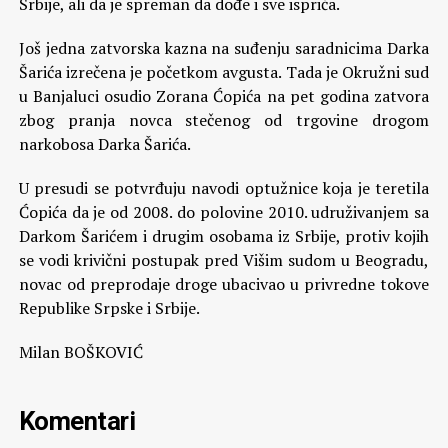
Srbije, ali da je spreman da dođe i sve ispriča.
Još jedna zatvorska kazna na suđenju saradnicima Darka
Šarića izrečena je početkom avgusta. Tada je Okružni sud
u Banjaluci osudio Zorana Ćopića na pet godina zatvora
zbog pranja novca stečenog od trgovine drogom
narkobosa Darka Šarića.
U presudi se potvrđuju navodi optužnice koja je teretila
Ćopića da je od 2008. do polovine 2010. udruživanjem sa
Darkom Šarićem i drugim osobama iz Srbije, protiv kojih
se vodi krivični postupak pred Višim sudom u Beogradu,
novac od preprodaje droge ubacivao u privredne tokove
Republike Srpske i Srbije.
Milan BOŠKOVIĆ
Komentari