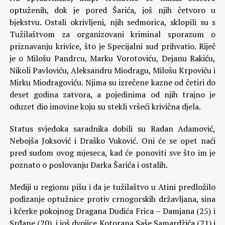
optuženih, dok je pored Šarića, još njih četvoro u
bjekstvu. Ostali okrivljeni, njih sedmorica, sklopili su s
Tužilaštvom za organizovani kriminal sporazum o
priznavanju krivice, što je Specijalni sud prihvatio. Riječ
je o Milošu Pandrcu, Marku Vorotoviću, Dejanu Rakiću,
Nikoli Pavloviću, Aleksandru Miodragu, Milošu Krpoviću i
Mirku Miodragoviću. Njima su izrečene kazne od četiri do
deset godina zatvora, a pojedinima od njih trajno je
oduzet dio imovine koju su stekli vršeći krivična djela.
Status svjedoka saradnika dobili su Radan Adamović,
Nebojša Joksović i Draško Vuković. Oni će se opet naći
pred sudom ovog mjeseca, kad će ponoviti sve što im je
poznato o poslovanju Darka Šarića i ostalih.
Mediji u regionu pišu i da je tužilaštvo u Atini predložilo
podizanje optužnice protiv crnogorskih državljana, sina
i kćerke pokojnog Dragana Dudića Frica – Damjana (25) i
Srđane (20), i još dvojice Kotorana Saše Samardžića (21) i