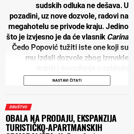
sudskih odluka ne dešava. U
pozadini, uz nove dozvole, radovi na
megahotelu se privode kraju. Jedino
što je izvjesno je da će vlasnik
Carina
Čedo Popović tužiti iste one koji su
mu izdali dozvole zbog izmakle
dobiti i dovođenja u zabludu
NASTAVI ČITATI
Rok o vraćanju plaže u Baošićima, koju je nasula
DRUŠTVO
kompanija
Carine
koja gradi megahotel u ovom malom
OBALA NA PRODAJU, EKSPANZIJA
primorskom mjestu, istekao je 17. jula i nije ispoštovan.
TURISTIČKO-APARTMANSKIH
Preko 8.000 kvadrata nasute plaže sada služi kao