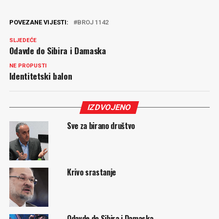
POVEZANE VIJESTI:
BROJ 1142
SLJEDEĆE
Odavde do Sibira i Damaska
NE PROPUSTI
Identitetski balon
IZDVOJENO
Sve za birano društvo
Krivo srastanje
Odavde do Sibira i Damaska