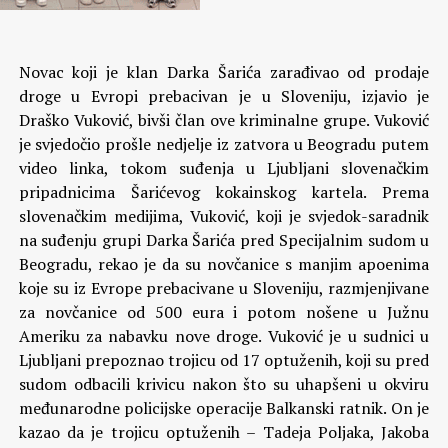
Novac koji je klan Darka Šarića zarađivao od prodaje
droge u Evropi prebacivan je u Sloveniju, izjavio je
Draško Vuković, bivši član ove kriminalne grupe. Vuković
je svjedočio prošle nedjelje iz zatvora u Beogradu putem
video linka, tokom suđenja u Ljubljani slovenačkim
pripadnicima Šarićevog kokainskog kartela. Prema
slovenačkim medijima, Vuković, koji je svjedok-saradnik
na suđenju grupi Darka Šarića pred Specijalnim sudom u
Beogradu, rekao je da su novčanice s manjim apoenima
koje su iz Evrope prebacivane u Sloveniju, razmjenjivane
za novčanice od 500 eura i potom nošene u Južnu
Ameriku za nabavku nove droge.
Vuković je u sudnici u
Ljubljani prepoznao trojicu od 17 optuženih, koji su pred
sudom odbacili krivicu nakon što su uhapšeni u okviru
međunarodne policijske operacije Balkanski ratnik. On je
kazao da je trojicu optuženih – Tadeja Poljaka, Jakoba