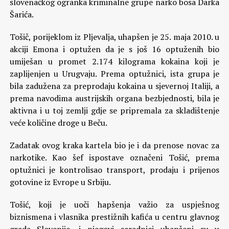
slovenačkog ogranka kriminalne grupe narko bosa Darka
Šarića.
Tošič, porijeklom iz Pljevalja, uhapšen je 25. maja 2010. u
akciji Emona i optužen da je s još 16 optuženih bio
umiješan u promet 2.174 kilograma kokaina koji je
zaplijenjen u Urugvaju. Prema optužnici, ista grupa je
bila zadužena za preprodaju kokaina u sjevernoj Italiji, a
prema navodima austrijskih organa bezbjednosti, bila je
aktivna i u toj zemlji gdje se pripremala za skladištenje
veće količine droge u Beču.
Zadatak ovog kraka kartela bio je i da prenose novac za
narkotike. Kao šef ispostave označeni Tošić, prema
optužnici je kontrolisao transport, prodaju i prijenos
gotovine iz Evrope u Srbiju.
Tošić, koji je uoči hapšenja važio za uspješnog
biznismena i vlasnika prestižnih kafića u centru glavnog