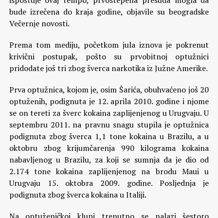
ispoštuje ovaj tempo, prvostepena presuda mogla da
bude izrečena do kraja godine, objavile su beogradske
Večernje novosti.
Prema tom mediju, početkom jula iznova je pokrenut
krivični postupak, pošto su prvobitnoj optužnici
pridodate još tri zbog šverca narkotika iz Južne Amerike.
Prva optužnica, kojom je, osim Šarića, obuhvaćeno još 20
optuženih, podignuta je 12. aprila 2010. godine i njome
se on tereti za šverc kokaina zaplijenjenog u Urugvaju. U
septembru 2011. na pravnu snagu stupila je optužnica
podignuta zbog šverca 1,1 tone kokaina u Brazilu, a u
oktobru zbog krijumčarenja 990 kilograma kokaina
nabavljenog u Brazilu, za koji se sumnja da je dio od
2.174 tone kokaina zaplijenjenog na brodu Maui u
Urugvaju 15. oktobra 2009. godine. Posljednja je
podignuta zbog šverca kokaina u Italiji.
Na optuženičkoj klupi trenutno se nalazi šestoro