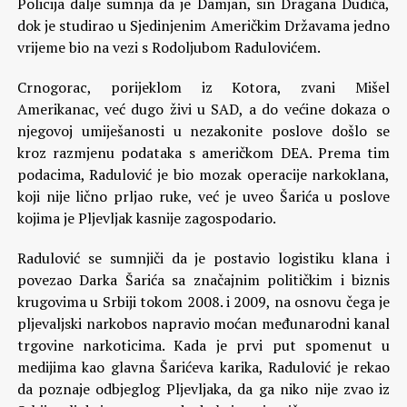
Policija dalje sumnja da je Damjan, sin Dragana Dudića,
dok je studirao u Sjedinjenim Američkim Državama jedno
vrijeme bio na vezi s Rodoljubom Radulovićem.
Crnogorac, porijeklom iz Kotora, zvani Mišel
Amerikanac, već dugo živi u SAD, a do većine dokaza o
njegovoj umiješanosti u nezakonite poslove došlo se
kroz razmjenu podataka s američkom DEA. Prema tim
podacima, Radulović je bio mozak operacije narkoklana,
koji nije lično prljao ruke, već je uveo Šarića u poslove
kojima je Pljevljak kasnije zagospodario.
Radulović se sumnjiči da je postavio logistiku klana i
povezao Darka Šarića sa značajnim političkim i biznis
krugovima u Srbiji tokom 2008. i 2009, na osnovu čega je
pljevaljski narkobos napravio moćan međunarodni kanal
trgovine narkoticima. Kada je prvi put spomenut u
medijima kao glavna Šarićeva karika, Radulović je rekao
da poznaje odbjeglog Pljevljaka, da ga niko nije zvao iz