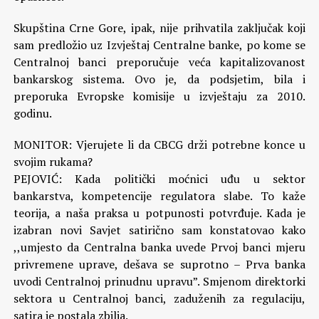
Skupština Crne Gore, ipak, nije prihvatila zaključak koji
sam predložio uz Izvještaj Centralne banke, po kome se
Centralnoj banci preporučuje veća kapitalizovanost
bankarskog sistema. Ovo je, da podsjetim, bila i
preporuka Evropske komisije u izvještaju za 2010.
godinu.
MONITOR: Vjerujete li da CBCG drži potrebne konce u
svojim rukama?
PEJOVIĆ: Kada politički moćnici uđu u sektor
bankarstva, kompetencije regulatora slabe. To kaže
teorija, a naša praksa u potpunosti potvrđuje. Kada je
izabran novi Savjet satirično sam konstatovao kako
,,umjesto da Centralna banka uvede Prvoj banci mjeru
privremene uprave, dešava se suprotno – Prva banka
uvodi Centralnoj prinudnu upravu”. Smjenom direktorki
sektora u Centralnoj banci, zaduženih za regulaciju,
satira je postala zbilja.