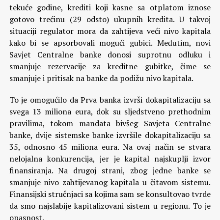
tekuće godine, krediti koji kasne sa otplatom iznose
gotovo trećinu (29 odsto) ukupnih kredita. U takvoj
situaciji regulator mora da zahtijeva veći nivo kapitala
kako bi se apsorbovali mogući gubici. Međutim, novi
Savjet Centralne banke donosi suprotnu odluku i
smanjuje rezervacije za kreditne gubitke, čime se
smanjuje i pritisak na banke da podižu nivo kapitala.
To je omogućilo da Prva banka izvrši dokapitalizaciju sa
svega 13 miliona eura, dok su sljedstveno prethodnim
pravilima, tokom mandata bivšeg Savjeta Centralne
banke, dvije sistemske banke izvršile dokapitalizaciju sa
35, odnosno 45 miliona eura. Na ovaj način se stvara
nelojalna konkurencija, jer je kapital najskuplji izvor
finansiranja. Na drugoj strani, zbog jedne banke se
smanjuje nivo zahtijevanog kapitala u čitavom sistemu.
Finansijski stručnjaci sa kojima sam se konsultovao tvrde
da smo najslabije kapitalizovani sistem u regionu. To je
opasnost.