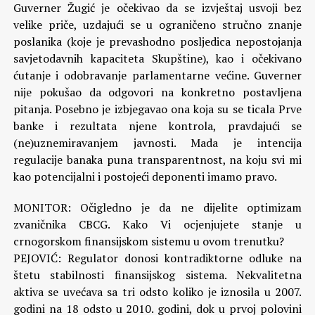
Guverner Žugić je očekivao da se izvještaj usvoji bez
velike priče, uzdajući se u ograničeno stručno znanje
poslanika (koje je prevashodno posljedica nepostojanja
savjetodavnih kapaciteta Skupštine), kao i očekivano
ćutanje i odobravanje parlamentarne većine. Guverner
nije pokušao da odgovori na konkretno postavljena
pitanja. Posebno je izbjegavao ona koja su se ticala Prve
banke i rezultata njene kontrola, pravdajući se
(ne)uznemiravanjem javnosti. Mada je intencija
regulacije banaka puna transparentnost, na koju svi mi
kao potencijalni i postojeći deponenti imamo pravo.
MONITOR: Očigledno je da ne dijelite optimizam
zvaničnika CBCG. Kako Vi ocjenjujete stanje u
crnogorskom finansijskom sistemu u ovom trenutku?
PEJOVIĆ: Regulator donosi kontradiktorne odluke na
štetu stabilnosti finansijskog sistema. Nekvalitetna
aktiva se uvećava sa tri odsto koliko je iznosila u 2007.
godini na 18 odsto u 2010. godini, dok u prvoj polovini