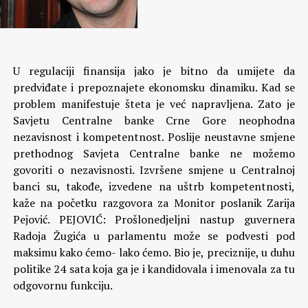
U regulaciji finansija jako je bitno da umijete da
predviđate i prepoznajete ekonomsku dinamiku. Kad se
problem manifestuje šteta je već napravljena. Zato je
Savjetu Centralne banke Crne Gore neophodna
nezavisnost i kompetentnost. Poslije neustavne smjene
prethodnog Savjeta Centralne banke ne možemo
govoriti o nezavisnosti. Izvršene smjene u Centralnoj
banci su, takođe, izvedene na uštrb kompetentnosti,
kaže na početku razgovora za Monitor poslanik Zarija
Pejović.
PEJOVIĆ: Prošlonedjeljni nastup guvernera
Radoja Žugića u parlamentu može se podvesti pod
maksimu kako ćemo- lako ćemo. Bio je, preciznije, u duhu
politike 24 sata koja ga je i kandidovala i imenovala za tu
odgovornu funkciju.