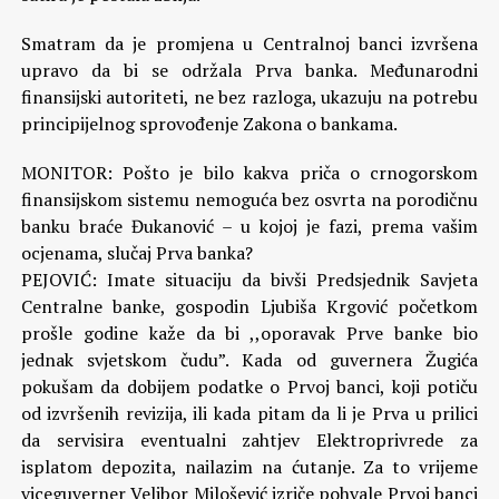
Smatram da je promjena u Centralnoj banci izvršena
upravo da bi se održala Prva banka. Međunarodni
finansijski autoriteti, ne bez razloga, ukazuju na potrebu
principijelnog sprovođenje Zakona o bankama.
MONITOR: Pošto je bilo kakva priča o crnogorskom
finansijskom sistemu nemoguća bez osvrta na porodičnu
banku braće Đukanović – u kojoj je fazi, prema vašim
ocjenama, slučaj Prva banka?
PEJOVIĆ: Imate situaciju da bivši Predsjednik Savjeta
Centralne banke, gospodin Ljubiša Krgović početkom
prošle godine kaže da bi ,,oporavak Prve banke bio
jednak svjetskom čudu”. Kada od guvernera Žugića
pokušam da dobijem podatke o Prvoj banci, koji potiču
od izvršenih revizija, ili kada pitam da li je Prva u prilici
da servisira eventualni zahtjev Elektroprivrede za
isplatom depozita, nailazim na ćutanje. Za to vrijeme
viceguverner Velibor Milošević izriče pohvale Prvoj banci