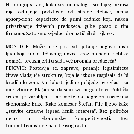
Na drugoj strani, kako sektor malog i srednjeg biznisa
nije ozbiljnije podstican od strane države, nema
apsorpcione kapacitete da primi radnike koji, nakon
privatizacije državnih preduzeća, gube posao u tim
firmama. Zato smo svjedoci dramatičnih štrajkova.
MONITOR: Može li se postaviti pitanje odgovornosti
ljudi koji su dio državnog novca, kroz pomenute oblike
pomoći, preusmjerili u sada već propala preduzeća?
PEJOVIĆ: Postavlja se, zapravo, putanje legitimiteta
čitave vladajuće strukture, koja je izbore raspisala da bi
brodila krizom. Na žalost, jedine pobjede ove vlasti su
one izborne. Plašim se da smo svi mi gubitnici. Politički
sistem je zarobljen i ne može da odgovori izazovima
ekonomske krize. Kako komesar Štefan File lijepo kaže
,,stavite državne ispred ličnih interesa”. Bez političke
nema ni ekonomske kompetitivnosti. Bez
kompetitivnosti nema održivog rasta.