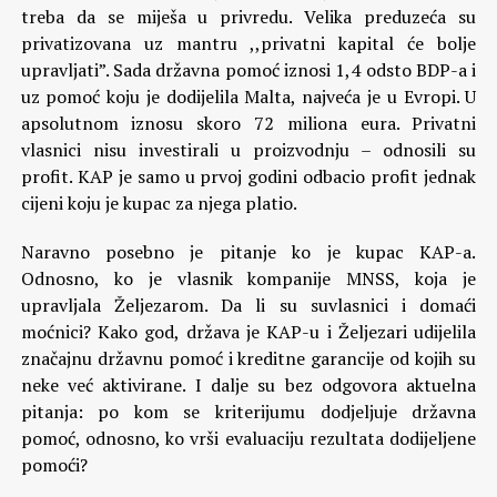
treba da se miješa u privredu. Velika preduzeća su
privatizovana uz mantru ,,privatni kapital će bolje
upravljati”. Sada državna pomoć iznosi 1,4 odsto BDP-a i
uz pomoć koju je dodijelila Malta, najveća je u Evropi. U
apsolutnom iznosu skoro 72 miliona eura. Privatni
vlasnici nisu investirali u proizvodnju – odnosili su
profit. KAP je samo u prvoj godini odbacio profit jednak
cijeni koju je kupac za njega platio.
Naravno posebno je pitanje ko je kupac KAP-a.
Odnosno, ko je vlasnik kompanije MNSS, koja je
upravljala Željezarom. Da li su suvlasnici i domaći
moćnici? Kako god, država je KAP-u i Željezari udijelila
značajnu državnu pomoć i kreditne garancije od kojih su
neke već aktivirane. I dalje su bez odgovora aktuelna
pitanja: po kom se kriterijumu dodjeljuje državna
pomoć, odnosno, ko vrši evaluaciju rezultata dodijeljene
pomoći?