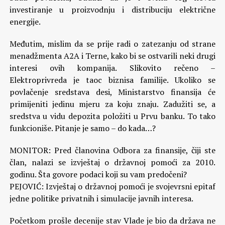
investiranje u proizvodnju i distribuciju električne
energije.
Međutim, mislim da se prije radi o zatezanju od strane
menadžmenta A2A i Terne, kako bi se ostvarili neki drugi
interesi ovih kompanija. Slikovito rečeno –
Elektroprivreda je taoc biznisa familije. Ukoliko se
povlačenje sredstava desi, Ministarstvo finansija će
primijeniti jedinu mjeru za koju znaju. Zadužiti se, a
sredstva u vidu depozita položiti u Prvu banku. To tako
funkcioniše. Pitanje je samo – do kada…?
MONITOR: Pred članovina Odbora za finansije, čiji ste
član, nalazi se izvještaj o državnoj pomoći za 2010.
godinu. Šta govore podaci koji su vam predočeni?
PEJOVIĆ: Izvještaj o državnoj pomoći je svojevrsni epitaf
jedne politike privatnih i simulacije javnih interesa.
Početkom prošle decenije stav Vlade je bio da država ne