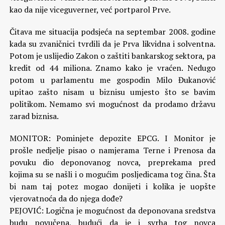
kao da nije viceguverner, već portparol Prve.
Čitava me situacija podsjeća na septembar 2008. godine
kada su zvaničnici tvrdili da je Prva likvidna i solventna.
Potom je uslijedio Zakon o zaštiti bankarskog sektora, pa
kredit od 44 miliona. Znamo kako je vraćen. Nedugo
potom u parlamentu me gospodin Milo Đukanović
upitao zašto nisam u biznisu umjesto što se bavim
politikom. Nemamo svi mogućnost da prodamo državu
zarad biznisa.
MONITOR: Pominjete depozite EPCG. I Monitor je
prošle nedjelje pisao o namjerama Terne i Prenosa da
povuku dio deponovanog novca, preprekama pred
kojima su se našli i o mogućim posljedicama tog čina. Šta
bi nam taj potez mogao donijeti i kolika je uopšte
vjerovatnoća da do njega dođe?
PEJOVIĆ: Logična je mogućnost da deponovana sredstva
budu povučena, budući da je i svrha tog novca