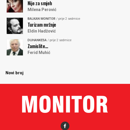
Nije za smjeh
Milena Perović
BALKAN MONITOR
/ prije 2 sedmice
Turizam mržnje
Eldin Hadžović
DUHANKESA
/ prije 2 sedmice
Zamislite…
Ferid Muhić
Novi broj