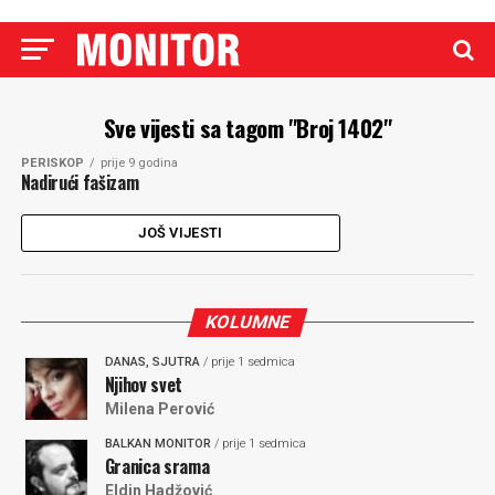
Sve vijesti sa tagom "Broj 1402"
PERISKOP
prije 9 godina
Nadirući fašizam
JOŠ VIJESTI
KOLUMNE
DANAS, SJUTRA
/ prije 1 sedmica
Njihov svet
Milena Perović
BALKAN MONITOR
/ prije 1 sedmica
Granica srama
Eldin Hadžović