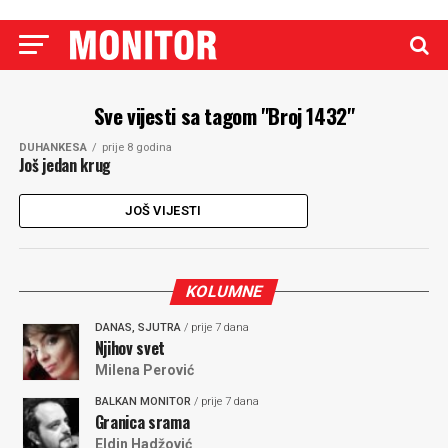
Sve vijesti sa tagom "Broj 1432"
DUHANKESA
prije 8 godina
Još jedan krug
JOŠ VIJESTI
KOLUMNE
DANAS, SJUTRA
/ prije 7 dana
Njihov svet
Milena Perović
BALKAN MONITOR
/ prije 7 dana
Granica srama
Eldin Hadžović