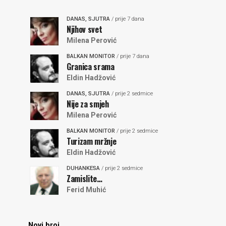
DANAS, SJUTRA
/ prije 7 dana
Njihov svet
Milena Perović
BALKAN MONITOR
/ prije 7 dana
Granica srama
Eldin Hadžović
DANAS, SJUTRA
/ prije 2 sedmice
Nije za smjeh
Milena Perović
BALKAN MONITOR
/ prije 2 sedmice
Turizam mržnje
Eldin Hadžović
DUHANKESA
/ prije 2 sedmice
Zamislite…
Ferid Muhić
Novi broj