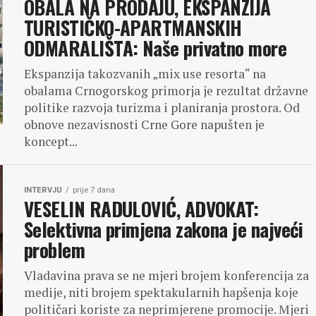
OBALA NA PRODAJU, EKSPANZIJA
TURISTIČKO-APARTMANSKIH
ODMARALIŠTA: Naše privatno more
Ekspanzija takozvanih „mix use resorta“ na
obalama Crnogorskog primorja je rezultat državne
politike razvoja turizma i planiranja prostora. Od
obnove nezavisnosti Crne Gore napušten je
koncept...
INTERVJU
prije 7 dana
VESELIN RADULOVIĆ, ADVOKAT:
Selektivna primjena zakona je najveći
problem
Vladavina prava se ne mjeri brojem konferencija za
medije, niti brojem spektakularnih hapšenja koje
političari koriste za neprimjerene promocije. Mjeri