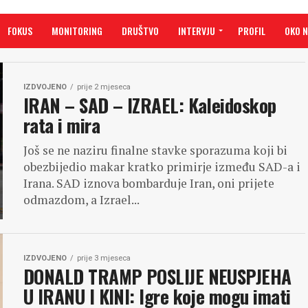
FOKUS
MONITORING
DRUŠTVO
INTERVJU
PROFIL
OKO 
IZDVOJENO
prije 2 mjeseca
IRAN – SAD – IZRAEL: Kaleidoskop
rata i mira
Još se ne naziru finalne stavke sporazuma koji bi
obezbijedio makar kratko primirje između SAD-a i
Irana. SAD iznova bombarduje Iran, oni prijete
odmazdom, a Izrael...
IZDVOJENO
prije 3 mjeseca
DONALD TRAMP POSLIJE NEUSPJEHA
U IRANU I KINI: Igre koje mogu imati