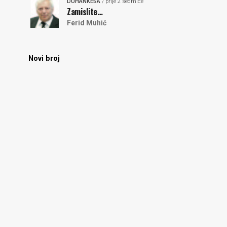
DUHANKESA
/ prije 2 sedmice
Zamislite…
Ferid Muhić
Novi broj