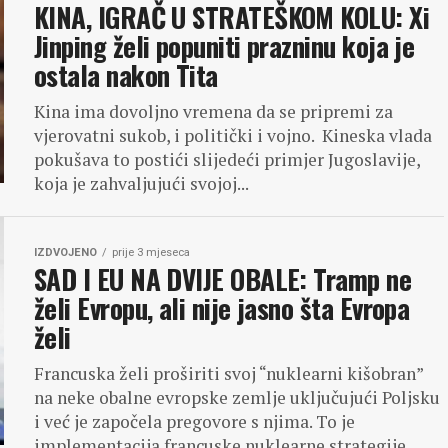
KINA, IGRAČ U STRATEŠKOM KOLU: Xi
Jinping želi popuniti prazninu koja je
ostala nakon Tita
Kina ima dovoljno vremena da se pripremi za
vjerovatni sukob, i politički i vojno. Kineska vlada
pokušava to postići slijedeći primjer Jugoslavije,
koja je zahvaljujući svojoj...
IZDVOJENO
prije 3 mjeseca
SAD I EU NA DVIJE OBALE: Tramp ne
želi Evropu, ali nije jasno šta Evropa
želi
Francuska želi proširiti svoj “nuklearni kišobran”
na neke obalne evropske zemlje uključujući Poljsku
i već je započela pregovore s njima. To je
implementacija francuske nuklearne strategije...