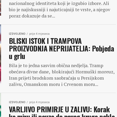
nacionalnog identiteta koji je izgubio izbore. Ali
bio je najiskusniji i najuticajniji te vrste, a njegov
poraz dokazuje da se...
IZDVOJENO
prije 4 mjeseca
BLISKI ISTOK I TRAMPOVA
PROIZVODNJA NEPRIJATELJA: Pobjeda
u grlu
Bila je to jedna sasvim obična nedjelja. Tramp
obećava divne dane, blokirajući Hormuški moreuz,
Iran prijeti brodskom saobraćaju u Persijskom
zalivu, Omanskom moru i Crvenom moru...
IZDVOJENO
prije 4 mjeseca
VARLJIVO PRIMIRJE U ZALIVU: Korak
ka miru ili pauza do novog kruga pakla