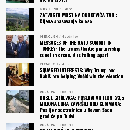
IZDVOJENO
6 dana
ZATVOREN MOST NA ĐURĐEVIĆA TARI:
Cijena spasavanja kolosa
IN ENGLISH
4 sedmice
MESSAGES OF THE NATO SUMMIT IN
TURKEY: The transatlantic partnership
is not in crisis, it is falling apart
IN ENGLISH
4 dana
SQUARED INTERESTS: Why Trump and
Babiš are helping Vučić win the election
DRUŠTVO
4 sedmice
DOSIJE GRĐEVICA: POSLOVI VRIJEDNI 23,5
MILIONA EURA ZAVRŠILI KOD GEMMAXA:
Poslije nadstrešnice u Novom Sadu
gradiće po Budvi
DRUŠTVO
4 sedmice