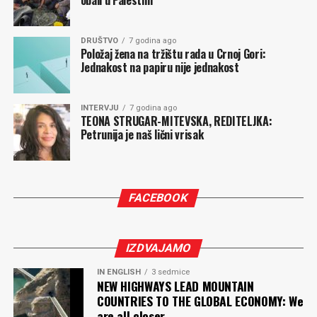
obali u Palestini
DRUŠTVO
7 godina ago
Položaj žena na tržištu rada u Crnoj Gori:
Jednakost na papiru nije jednakost
INTERVJU
7 godina ago
TEONA STRUGAR-MITEVSKA, REDITELJKA:
Petrunija je naš lični vrisak
FACEBOOK
IZDVAJAMO
IN ENGLISH
3 sedmice
NEW HIGHWAYS LEAD MOUNTAIN
COUNTRIES TO THE GLOBAL ECONOMY: We
are all closer