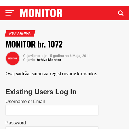
PDF ARHIVA
MONITOR br. 1072
Objavljeno prije
15 godina
na
6 Maja, 2011
Objavio:
Arhiva Monitor
Ovaj sadržaj samo za registrovane korisnike.
Existing Users Log In
Username or Email
Password