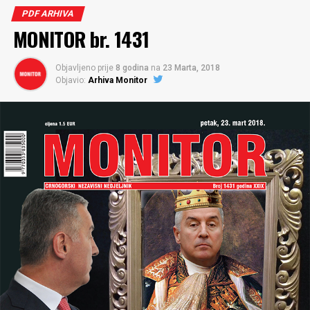
PDF ARHIVA
MONITOR br. 1431
Objavljeno prije
8 godina
na
23 Marta, 2018
Objavio:
Arhiva Monitor