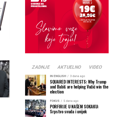
ZADNJE
AKTUELNO
VIDEO
IN ENGLISH
3 dana ago
SQUARED INTERESTS: Why Trump
and Babiš are helping Vučić win the
election
FOKUS
5 dana ago
PORFIRIJE U NAŠEM SOKAKU:
Srpstvo svuda i uvijek