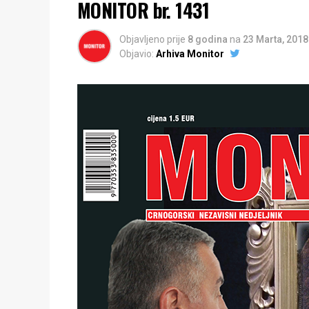
MONITOR br. 1431
Objavljeno prije
8 godina
na
23 Marta, 2018
Objavio:
Arhiva Monitor