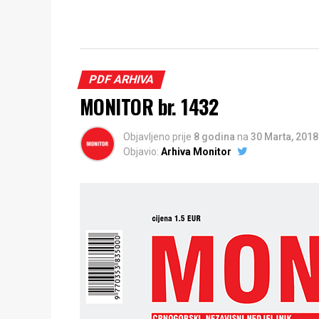
PDF ARHIVA
MONITOR br. 1432
Objavljeno prije
8 godina
na
30 Marta, 2018
Objavio:
Arhiva Monitor