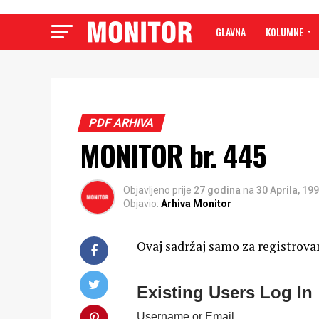
GLAVNA
KOLUMNE
PDF ARHIVA
MONITOR br. 445
Objavljeno prije
27 godina
na
30 Aprila, 19
Objavio:
Arhiva Monitor
Ovaj sadržaj samo za registrova
Existing Users Log In
Username or Email