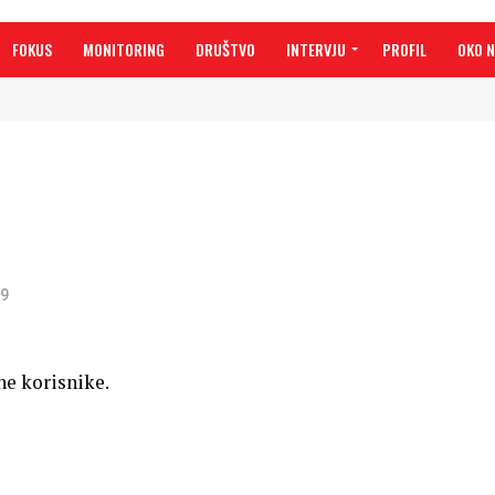
FOKUS
MONITORING
DRUŠTVO
INTERVJU
PROFIL
OKO 
99
ne korisnike.