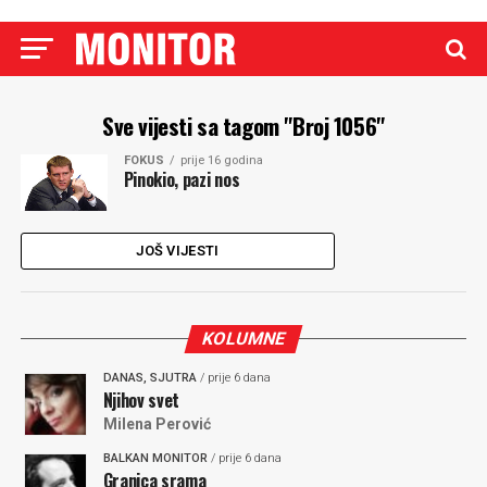
Sve vijesti sa tagom "Broj 1056"
FOKUS
prije 16 godina
Pinokio, pazi nos
JOŠ VIJESTI
KOLUMNE
DANAS, SJUTRA
/ prije 6 dana
Njihov svet
Milena Perović
BALKAN MONITOR
/ prije 6 dana
Granica srama