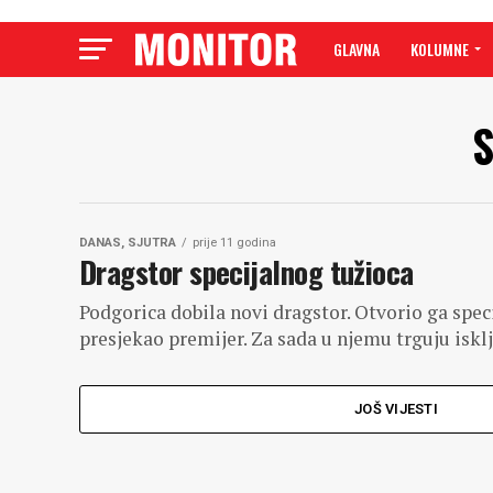
GLAVNA
KOLUMNE
S
DANAS, SJUTRA
prije 11 godina
Dragstor specijalnog tužioca
Podgorica dobila novi dragstor. Otvorio ga spec
presjekao premijer. Za sada u njemu trguju iskl
JOŠ VIJESTI