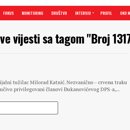
FOKUS
MONITORING
DRUŠTVO
INTERVJU
PROFIL
OKO 
ve vijesti sa tagom "Broj 131
ijalni tužilac Milorad Katnić. Nezvanično – crvenu traku
jučivo privilegovani članovi Đukanovićevog DPS-a,...