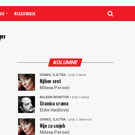
NAS
REAGOVANJA
7"
KOLUMNE
DANAS, SJUTRA
/ prije 5 dana
Njihov svet
Milena Perović
BALKAN MONITOR
/ prije 5 dana
Granica srama
Eldin Hadžović
DANAS, SJUTRA
/ prije 2 sedmice
Nije za smjeh
Milena Perović