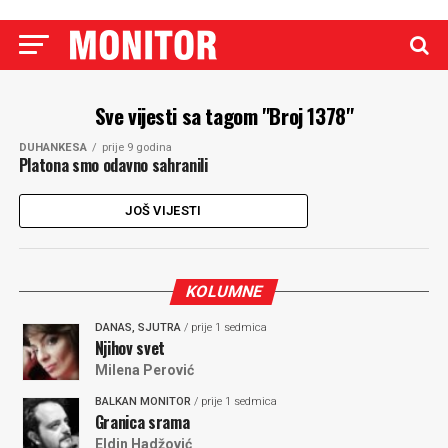
Sve vijesti sa tagom "Broj 1378"
DUHANKESA
prije 9 godina
Platona smo odavno sahranili
JOŠ VIJESTI
KOLUMNE
DANAS, SJUTRA
/ prije 1 sedmica
Njihov svet
Milena Perović
BALKAN MONITOR
/ prije 1 sedmica
Granica srama
Eldin Hadžović