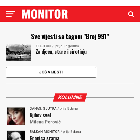
Sve vijesti sa tagom "Broj 991"
FELJTON
prije 17 godina
Za djecu, stare i sirotinju
JOŠ VIJESTI
KOLUMNE
DANAS, SJUTRA
/ prije 5 dana
Njihov svet
Milena Perović
BALKAN MONITOR
/ prije 5 dana
Granica srama