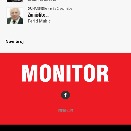
DUHANKESA
/ prije 2 sedmice
Zamislite…
Ferid Muhić
Novi broj
IMPRESUM