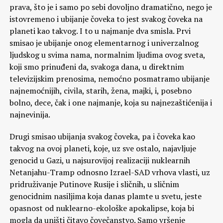
prava, što je i samo po sebi dovoljno dramatično, nego je
istovremeno i ubijanje čoveka to jest svakog čoveka na
planeti kao takvog. I to u najmanje dva smisla. Prvi
smisao je ubijanje onog elementarnog i univerzalnog
ljudskog u svima nama, normalnim ljudima ovog sveta,
koji smo prinuđeni da, svakoga dana, u direktnim
televizijskim prenosima, nemoćno posmatramo ubijanje
najnemoćnijih, civila, starih, žena, majki, i, posebno
bolno, dece, čak i one najmanje, koja su najnezaštićenija i
najnevinija.
Drugi smisao ubijanja svakog čoveka, pa i čoveka kao
takvog na ovoj planeti, koje, uz sve ostalo, najavljuje
genocid u Gazi, u najsurovijoj realizaciji nuklearnih
Netanjahu-Tramp odnosno Izrael-SAD vrhova vlasti, uz
pridruživanje Putinove Rusije i sličnih, u sličnim
genocidnim nasiljima koja danas plamte u svetu, jeste
opasnost od nuklearno-ekološke apokalipse, koja bi
mogla da uništi čitavo čovečanstvo. Samo vršenje