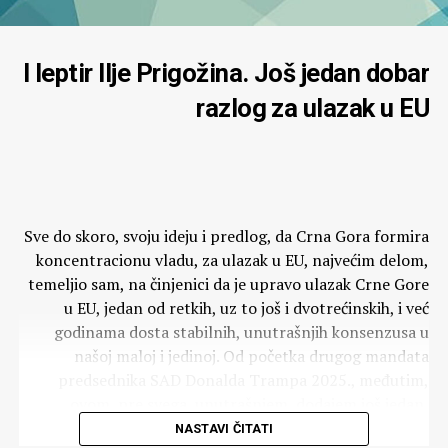
I leptir Ilje Prigožina. Još jedan dobar
razlog za ulazak u EU
Sve do skoro, svoju ideju i predlog, da Crna Gora formira
koncentracionu vladu, za ulazak u EU, najvećim delom,
temeljio sam, na činjenici da je upravo ulazak Crne Gore
u EU, jedan od retkih, uz to još i dvotrećinskih, i već
godinama dosta stabilnih, unutrašnjih konsenzusa u
našoj maloj i jedinoj. Od početka drugog mandata
predsednika SAD Donalda Trampa 2025., međutim,
ovom, pre svega, unutrašnjem, dodajem još jedan,
vanjski razlog.
NASTAVI ČITATI