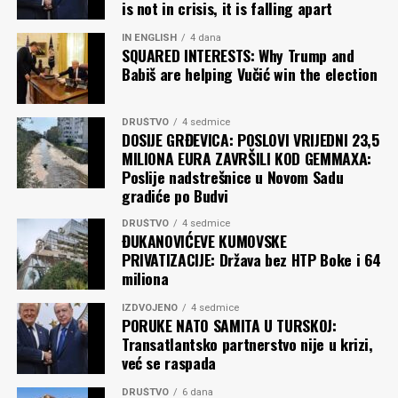
is not in crisis, it is falling apart
IN ENGLISH
4 dana
SQUARED INTERESTS: Why Trump and
Babiš are helping Vučić win the election
DRUŠTVO
4 sedmice
DOSIJE GRĐEVICA: POSLOVI VRIJEDNI 23,5
MILIONA EURA ZAVRŠILI KOD GEMMAXA:
Poslije nadstrešnice u Novom Sadu
gradiće po Budvi
DRUŠTVO
4 sedmice
ĐUKANOVIĆEVE KUMOVSKE
PRIVATIZACIJE: Država bez HTP Boke i 64
miliona
IZDVOJENO
4 sedmice
PORUKE NATO SAMITA U TURSKOJ:
Transatlantsko partnerstvo nije u krizi,
već se raspada
DRUŠTVO
6 dana