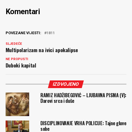
Komentari
POVEZANE VIJESTI:
1811
SLJEDEĆE
Multipolarizam na ivici apokalipse
NE PROPUSTI
Duboki kapital
IZDVOJENO
RAMIZ HADŽIBEGOVIĆ – LJUBAVNA PISMA (V):
Darovi srca i duše
DISCIPLINOVANJE VRHA POLICIJE: Tajne gluve
sobe