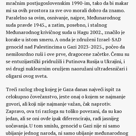
mračnim postjugoslovenskim 1990-im, tako da bi makar
mi sa ovih prostora za sve ovo morali dobro da znamo.
Paralelno sa ovim, osnivanje, najpre, Međunarodnog
suda pravde 1945., a zatim, posebno, i stalnog
Međunarodnog krivičnog suda u Hagu 2002., značilo je
korake u istom smeru. A onda je združeni Izrael-SAD
genocid nad Palestincima u Gazi 2023-2025., počeo da
nemilosrdno ruši i ove prve, dragocene začetke. Čemu su
se entuzijastički pridružili i Putinova Rusija u Ukrajini, i
svi drugi nuklearnim oružjem naoružani ultradesničari i
oligarsi ovog sveta.
Treći razlog zbog kojeg je Gaza danas najveći ispit za
celokupno čovečanstvo, jeste onaj o kojem se najmanje
govori, ali koji nije najmanje važan, čak naprotiv.
Zapravo, ova tri razloga su toliko povezani, da su kao
jedan, ali se oni ovde ipak diferenciraju, radi jasnijeg
uočavanja. U tom smislu, genocid u Gazi nije ni samo
ubijanje jednog naroda, ni samo ubijanje međunarodnog