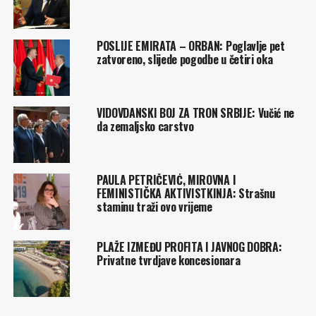
POSLIJE EMIRATA – ORBAN: Poglavlje pet
zatvoreno, slijede pogodbe u četiri oka
VIDOVDANSKI BOJ ZA TRON SRBIJE: Vučić ne
da zemaljsko carstvo
PAULA PETRIČEVIĆ, MIROVNA I
FEMINISTIČKA AKTIVISTKINJA: Strašnu
staminu traži ovo vrijeme
PLAŽE IZMEĐU PROFITA I JAVNOG DOBRA:
Privatne tvrdjave koncesionara