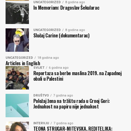
UNCATEGORIZED
8 godina ago
modalitete i varijante ove vlade i vlasti, ovde neću
In Memoriam: Dragoslav Šekularac
ponavljati.
Umesto toga, izneću još samo jedno upozorenje. Nakon
UNCATEGORIZED
8 godina ago
svih neuspeha poslednje tri vlade, koje su došle posle 30.
Slučaj Carine (dokumentarac)
avgusta 2020., krajnje je vreme da se prestane sa
beskonačnim, opsesivnim i sebičnim ponavljanjem, tipa
Samo da ja dođem. Spas je u koncentraciji, koja je teška
UNCATEGORIZED
18 godina ago
ali moguća, a ne u bilo kom pojedinačnom subjektu ili
Articles in English
vođi, koji mogu da budu samo neka nova iluzija i
SVIJET
6 godina ago
Reportaza sa berbe maslina 2019. na Zapadnoj
razočarenje.
obali u Palestini
Milan POPOVIĆ
DRUŠTVO
7 godina ago
Položaj žena na tržištu rada u Crnoj Gori:
Jednakost na papiru nije jednakost
Komentari
INTERVJU
7 godina ago
TEONA STRUGAR-MITEVSKA, REDITELJKA: