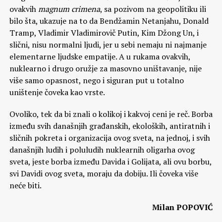
ovakvih
magnum crimena
, sa pozivom na geopolitiku ili
bilo šta, ukazuje na to da Bendžamin Netanjahu, Donald
Tramp, Vladimir Vladimirovič Putin, Kim Džong Un, i
slični, nisu normalni ljudi, jer u sebi nemaju ni najmanje
elementarne ljudske empatije. A u rukama ovakvih,
nuklearno i drugo oružje za masovno uništavanje, nije
više samo opasnost, nego i siguran put u totalno
uništenje čoveka kao vrste.
Ovoliko, tek da bi znali o kolikoj i kakvoj ceni je reč. Borba
između svih današnjih građanskih, ekoloških, antiratnih i
sličnih pokreta i organizacija ovog sveta, na jednoj, i svih
današnjih ludih i poluludih nuklearnih oligarha ovog
sveta, jeste borba između Davida i Golijata, ali ovu borbu,
svi Davidi ovog sveta, moraju da dobiju. Ili čoveka više
neće biti.
Milan POPOVIĆ