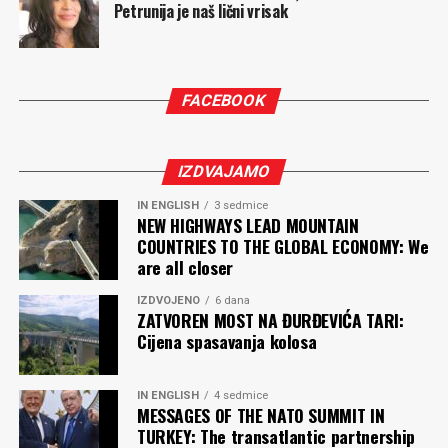
Petrunija je naš lični vrisak
FACEBOOK
IZDVAJAMO
IN ENGLISH
3 sedmice
NEW HIGHWAYS LEAD MOUNTAIN
COUNTRIES TO THE GLOBAL ECONOMY: We
are all closer
IZDVOJENO
6 dana
ZATVOREN MOST NA ĐURĐEVIĆA TARI:
Cijena spasavanja kolosa
IN ENGLISH
4 sedmice
MESSAGES OF THE NATO SUMMIT IN
TURKEY: The transatlantic partnership