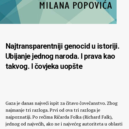
Najtransparentniji genocid u istoriji.
Ubijanje jednog naroda. I prava kao
takvog. I čovjeka uopšte
Gaza je danas najveći ispit za čitavo čovečanstvo. Zbog
najmanje tri razloga. Prvi od ova tri razloga je
najpoznatiji. Po rečima Ričarda Folka (Richard Falk),
jednog od najvećih, ako ne i najvećeg autoriteta u oblasti