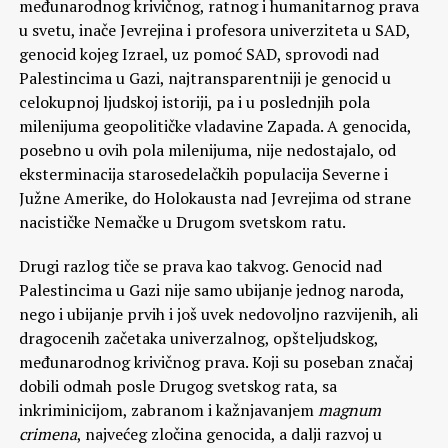
međunarodnog krivičnog, ratnog i humanitarnog prava
u svetu, inače Jevrejina i profesora univerziteta u SAD,
genocid kojeg Izrael, uz pomoć SAD, sprovodi nad
Palestincima u Gazi, najtransparentniji je genocid u
celokupnoj ljudskoj istoriji, pa i u poslednjih pola
milenijuma geopolitičke vladavine Zapada. A genocida,
posebno u ovih pola milenijuma, nije nedostajalo, od
eksterminacija starosedelačkih populacija Severne i
Južne Amerike, do Holokausta nad Jevrejima od strane
nacističke Nemačke u Drugom svetskom ratu.
Drugi razlog tiče se prava kao takvog. Genocid nad
Palestincima u Gazi nije samo ubijanje jednog naroda,
nego i ubijanje prvih i još uvek nedovoljno razvijenih, ali
dragocenih začetaka univerzalnog, opšteljudskog,
međunarodnog krivičnog prava. Koji su poseban značaj
dobili odmah posle Drugog svetskog rata, sa
inkriminicijom, zabranom i kažnjavanjem
magnum
crimena
, najvećeg zločina genocida, a dalji razvoj u