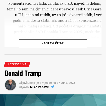
koncentracionu vladu, za ulazak u EU, najvećim delom,
temeljio sam, na činjenici da je upravo ulazak Crne Gore
u EU, jedan od retkih, uz to još i dvotrećinskih, i već
godinama dosta stabilnih, unutrašnjih konsenzusa u
našoj maloj i jedinoj. Od početka drugog mandata
predsednika SAD Donalda Trampa 2025., međutim,
ovom, pre svega, unutrašnjem, dodajem još jedan,
vanjski razlog.
NASTAVI ČITATI
Reč je o ekstremnoj i vrtoglavoj destabilizaciji i
haotizaciji svetskog sistema, koja je sa ovim mandatom
usledila. Što mene, u načelu, spoznajno i intelektualno,
ALTERVIZIJA
Donald Tramp
nije iznenadilo, jer sam, kao učenik Imanuela Volerstina i
Ilje Prigožina, za mogućnost odnosno verovatnoću
njenog nastupanja, već dugo znao, ali me je njena
Objavljeno prije
1 mjesec
na
27 Juna, 2026
spektakularna trampistička premijera, psihološki, ipak,
Objavio:
Milan Popović
iznenadila.
Što mi se već dešavalo. Na primer i sa raspadom