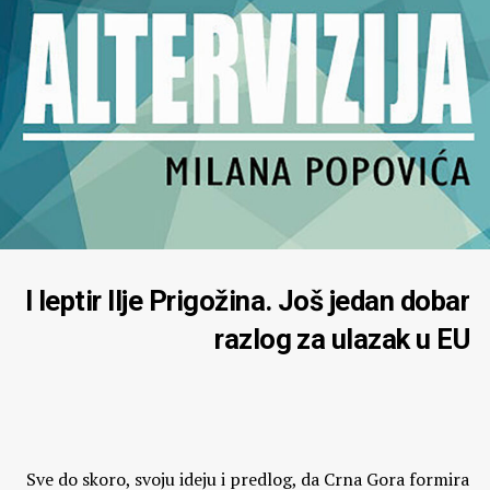
I leptir Ilje Prigožina. Još jedan dobar
razlog za ulazak u EU
Sve do skoro, svoju ideju i predlog, da Crna Gora formira