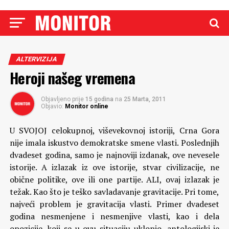
ALTERVIZIJA
Heroji našeg vremena
Objavljeno prije
15 godina
na
25 Marta, 2011
Objavio:
Monitor online
U SVOJOJ celokupnoj, viševekovnoj istoriji, Crna Gora
nije imala iskustvo demokratske smene vlasti. Poslednjih
dvadeset godina, samo je najnoviji izdanak, ove nevesele
istorije. A izlazak iz ove istorije, stvar civilizacije, ne
obične politike, ove ili one partije.
ALI, ovaj izlazak je
težak. Kao što je teško savladavanje gravitacije. Pri tome,
najveći problem je gravitacija vlasti. Primer dvadeset
godina nesmenjene i nesmenjive vlasti, kao i dela
opozicije, koji se u ovu situaciju uklopio, antologijski je