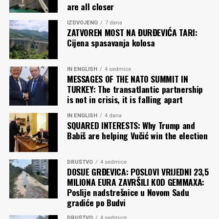
are all closer
IZDVOJENO
7 dana
ZATVOREN MOST NA ĐURĐEVIĆA TARI:
Cijena spasavanja kolosa
IN ENGLISH
4 sedmice
MESSAGES OF THE NATO SUMMIT IN
TURKEY: The transatlantic partnership
is not in crisis, it is falling apart
IN ENGLISH
4 dana
SQUARED INTERESTS: Why Trump and
Babiš are helping Vučić win the election
DRUŠTVO
4 sedmice
DOSIJE GRĐEVICA: POSLOVI VRIJEDNI 23,5
MILIONA EURA ZAVRŠILI KOD GEMMAXA:
Poslije nadstrešnice u Novom Sadu
gradiće po Budvi
DRUŠTVO
4 sedmice