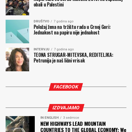
razočarenje.
obali u Palestini
Milan POPOVIĆ
DRUŠTVO
7 godina ago
Položaj žena na tržištu rada u Crnoj Gori:
Jednakost na papiru nije jednakost
Komentari
INTERVJU
7 godina ago
TEONA STRUGAR-MITEVSKA, REDITELJKA:
Petrunija je naš lični vrisak
FACEBOOK
IZDVAJAMO
IN ENGLISH
3 sedmice
NEW HIGHWAYS LEAD MOUNTAIN
COUNTRIES TO THE GLOBAL ECONOMY: We