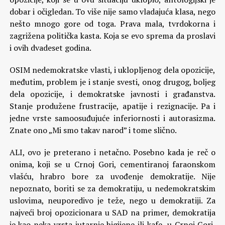
dobar i očigledan. To više nije samo vladajuća klasa, nego
nešto mnogo gore od toga. Prava mala, tvrdokorna i
zagrižena politička kasta. Koja se evo sprema da proslavi
i ovih dvadeset godina.
OSIM nedemokratske vlasti, i uklopljenog dela opozicije,
međutim, problem je i stanje svesti, onog drugog, boljeg
dela opozicije, i demokratske javnosti i građanstva.
Stanje produžene frustracije, apatije i rezignacije. Pa i
jedne vrste samoosuđujuće inferiornosti i autorasizma.
Znate ono „Mi smo takav narod” i tome slično.
ALI, ovo je preterano i netačno. Posebno kada je reč o
onima, koji se u Crnoj Gori, cementiranoj faraonskom
vlašću, hrabro bore za uvođenje demokratije. Nije
nepoznato, boriti se za demokratiju, u nedemokratskim
uslovima, neuporedivo je teže, nego u demokratiji. Za
najveći broj opozicionara u SAD na primer, demokratija
je kao neka vrsta jutarnje higijene ili kafe, u Crnoj Gori,