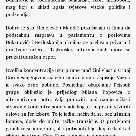
mag koji u sklad spaja svjetove visoke politike i
podzemlja.
Dobro je što Medojević i Mandić pokušavaju u Rimu da
podstaknu raspravu u parlamentu o poslovima
Đukanovića i Berluskonija u kojima se prelivaju privatni i
društveni interes. Tajkunskoj internacionali mora se
pružati udružen otpor.
Ovolika koncentracija uzurpirane moći čini vlast u Crnoj
Gori nesmjenjivom na izborima koje ona raspisuje. Važno
je svako zrno pobune. Posljednje okupljanje Fejsbuk
grupe obilježio je prijedlog Milana Popovića o
alternativnom putu. Valja ponoviti: pad namjesničke i
stvaranje koncentracione vlade koja će napokon stvoriti
uslove za fer izbore. To je jedini način da se, bez užasnih
lomova, dođe do nulte tačke tranzicije. U protivnom
gomilaće se monopoli, ali i potisnuti bijes koji će kad tad
šiknuti iz utrobe Crne Gore i odnijeti je u nepovrat.