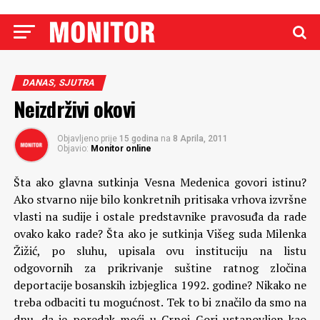
DANAS, SJUTRA
Neizdrživi okovi
Objavljeno prije
15 godina
na
8 Aprila, 2011
Objavio:
Monitor online
Šta ako glavna sutkinja Vesna Medenica govori istinu?
Ako stvarno nije bilo konkretnih pritisaka vrhova izvršne
vlasti na sudije i ostale predstavnike pravosuđa da rade
ovako kako rade? Šta ako je sutkinja Višeg suda Milenka
Žižić, po sluhu, upisala ovu instituciju na listu
odgovornih za prikrivanje suštine ratnog zločina
deportacije bosanskih izbjeglica 1992. godine?
Nikako ne
treba odbaciti tu mogućnost. Tek to bi značilo da smo na
dnu, da je poredak moći u Crnoj Gori ustanovljen kao