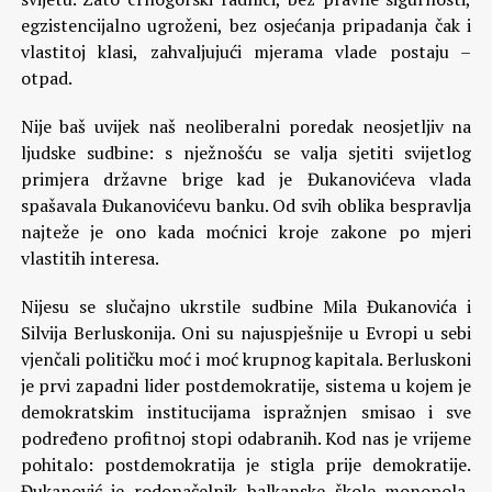
egzistencijalno ugroženi, bez osjećanja pripadanja čak i
vlastitoj klasi, zahvaljujući mjerama vlade postaju –
otpad.
Nije baš uvijek naš neoliberalni poredak neosjetljiv na
ljudske sudbine: s nježnošću se valja sjetiti svijetlog
primjera državne brige kad je Đukanovićeva vlada
spašavala Đukanovićevu banku. Od svih oblika bespravlja
najteže je ono kada moćnici kroje zakone po mjeri
vlastitih interesa.
Nijesu se slučajno ukrstile sudbine Mila Đukanovića i
Silvija Berluskonija. Oni su najuspješnije u Evropi u sebi
vjenčali političku moć i moć krupnog kapitala. Berluskoni
je prvi zapadni lider postdemokratije, sistema u kojem je
demokratskim institucijama ispražnjen smisao i sve
podređeno profitnoj stopi odabranih. Kod nas je vrijeme
pohitalo: postdemokratija je stigla prije demokratije.
Đukanović je rodonačelnik balkanske škole monopola,