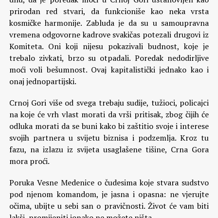
prirodan red stvari, da funkcioniše kao neka vrsta
kosmičke harmonije. Zabluda je da su u samoupravna
vremena odgovorne kadrove svakičas potezali drugovi iz
Komiteta. Oni koji nijesu pokazivali budnost, koje je
trebalo zivkati, brzo su otpadali. Poredak nedodirljive
moći voli bešumnost. Ovaj kapitalistički jednako kao i
onaj jednopartijski.
Crnoj Gori više od svega trebaju sudije, tužioci, policajci
na koje će vrh vlast morati da vrši pritisak, zbog čijih će
odluka morati da se buni kako bi zaštitio svoje i interese
svojih partnera u svijetu biznisa i podzemlja. Kroz tu
fazu, na izlazu iz svijeta usaglašene tišine, Crna Gora
mora proći.
Poruka Vesne Medenice o čudesima koje stvara sudstvo
pod njenom komandom, je jasna i opasna: ne vjerujte
očima, ubijte u sebi san o pravičnosti. Život će vam biti
lakši, promijeniti ionako ne možete ništa.