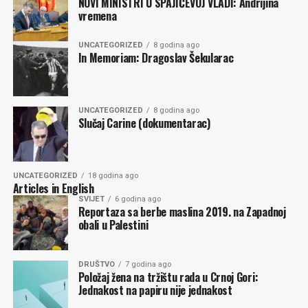
NOVI MINISTRI U SPAJIĆEVOJ VLADI: Andrijina
saopšteno je, radi na knjizi o sebi. Svojevremeno je izjavio
vremena
da će ga istorija „pravilno vrednovati“, podsjećajući da je
tokom njegovih godina na vlasti između ostalog „Crna
UNCATEGORIZED
8 godina ago
In Memoriam: Dragoslav Šekularac
Gora pošteđena razaranja tokom NATO bombardovanja
SRJ 1999, mirnim putem obnovljena nezavisnost države,
uvedena u Alijansu i u predvorje EU“. Ostale „sitnice“,
poput, sedmogodišnjeg druženja s Miloševićem, ratnih
UNCATEGORIZED
8 godina ago
Slučaj Carine (dokumentarac)
zločina, poharane ekonomije, obračuna sa kritičarima…
istorija ne pamti, računa Đukanović.
Aktuelna vlast, sve su prilike, isto tako računa da će ih
UNCATEGORIZED
18 godina ago
Articles in English
istorija pamtiti jer su zemlju uveli u EU. To što će ih
SVIJET
6 godina ago
tamo, iz pretežno svojih interesa ugurati Brisel, to ćemo
Reportaza sa berbe maslina 2019. na Zapadnoj
obali u Palestini
morati pamtiti mi.
Milena PEROVIĆ
DRUŠTVO
7 godina ago
Položaj žena na tržištu rada u Crnoj Gori:
Jednakost na papiru nije jednakost
Komentari