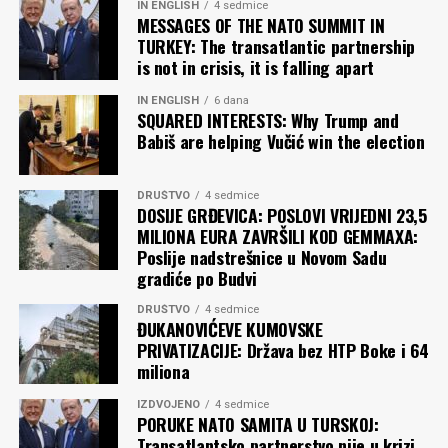
IN ENGLISH
4 sedmice
MESSAGES OF THE NATO SUMMIT IN
TURKEY: The transatlantic partnership
is not in crisis, it is falling apart
IN ENGLISH
6 dana
SQUARED INTERESTS: Why Trump and
Babiš are helping Vučić win the election
DRUŠTVO
4 sedmice
DOSIJE GRĐEVICA: POSLOVI VRIJEDNI 23,5
MILIONA EURA ZAVRŠILI KOD GEMMAXA:
Poslije nadstrešnice u Novom Sadu
gradiće po Budvi
DRUŠTVO
4 sedmice
ĐUKANOVIĆEVE KUMOVSKE
PRIVATIZACIJE: Država bez HTP Boke i 64
miliona
IZDVOJENO
4 sedmice
PORUKE NATO SAMITA U TURSKOJ:
Transatlantsko partnerstvo nije u krizi,