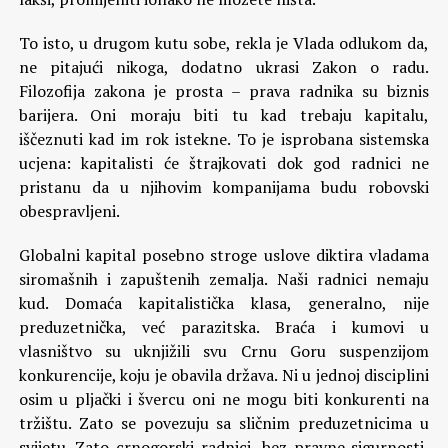
To isto, u drugom kutu sobe, rekla je Vlada odlukom da,
ne pitajući nikoga, dodatno ukrasi Zakon o radu.
Filozofija zakona je prosta – prava radnika su biznis
barijera. Oni moraju biti tu kad trebaju kapitalu,
iščeznuti kad im rok istekne. To je isprobana sistemska
ucjena: kapitalisti će štrajkovati dok god radnici ne
pristanu da u njihovim kompanijama budu robovski
obespravljeni.
Globalni kapital posebno stroge uslove diktira vladama
siromašnih i zapuštenih zemalja. Naši radnici nemaju
kud. Domaća kapitalistička klasa, generalno, nije
preduzetnička, već parazitska. Braća i kumovi u
vlasništvo su uknjižili svu Crnu Goru suspenzijom
konkurencije, koju je obavila država. Ni u jednoj disciplini
osim u pljački i švercu oni ne mogu biti konkurenti na
tržištu. Zato se povezuju sa sličnim preduzetnicima u
svijetu. Zato crnogorski radnici, bez pravne sigurnosti,