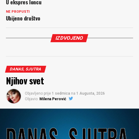
U ekspres loncu
NE PROPUSTI
Ubijeno društvo
IZDVOJENO
DANAS, SJUTRA
Njihov svet
Objavljeno prije
1 sedmica
na
1 Augusta, 2026
Objavio:
Milena Perović