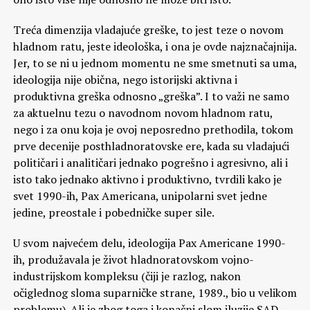
Treća dimenzija vladajuće greške, to jest teze o novom
hladnom ratu, jeste ideološka, i ona je ovde najznačajnija.
Jer, to se ni u jednom momentu ne sme smetnuti sa uma,
ideologija nije obična, nego istorijski aktivna i
produktivna greška odnosno „greška”. I to važi ne samo
za aktuelnu tezu o navodnom novom hladnom ratu,
nego i za onu koja je ovoj neposredno prethodila, tokom
prve decenije posthladnoratovske ere, kada su vladajući
političari i analitičari jednako pogrešno i agresivno, ali i
isto tako jednako aktivno i produktivno, tvrdili kako je
svet 1990-ih, Pax Americana, unipolarni svet jedne
jedine, preostale i pobedničke super sile.
U svom najvećem delu, ideologija Pax Americane 1990-
ih, produžavala je život hladnoratovskom vojno-
industrijskom kompleksu (čiji je razlog, nakon
očiglednog sloma suparničke strane, 1989., bio u velikom
problemu). Ali je zbog toga i konačni slom iluzije SAD