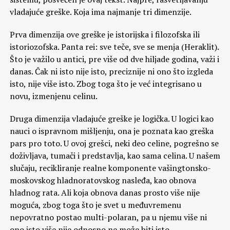
vladajuće greške. Koja ima najmanje tri dimenzije.
Prva dimenzija ove greške je istorijska i filozofska ili
istoriozofska. Panta rei: sve teče, sve se menja (Heraklit).
Što je važilo u antici, pre više od dve hiljade godina, važi i
danas. Čak ni isto nije isto, preciznije ni ono što izgleda
isto, nije više isto. Zbog toga što je već integrisano u
novu, izmenjenu celinu.
Druga dimenzija vladajuće greške je logička. U logici kao
nauci o ispravnom mišljenju, ona je poznata kao greška
pars pro toto. U ovoj grešci, neki deo celine, pogrešno se
doživljava, tumači i predstavlja, kao sama celina. U našem
slučaju, recikliranje realne komponente vašingtonsko-
moskovskog hladnoratovskog nasleđa, kao obnova
hladnog rata. Ali koja obnova danas prosto više nije
moguća, zbog toga što je svet u međuvremenu
nepovratno postao multi-polaran, pa u njemu više ni
ono isto više nije odnosno ne može biti isto.