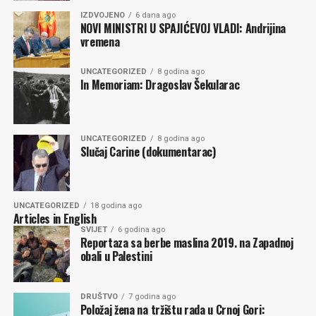
Valjda se i oni vode ovom Đukanovićevom filozofijom
IZDVOJENO
6 dana ago
„istorija će me pozitivno pamtiti“. Višedecenijski vođa,
NOVI MINISTRI U SPAJIĆEVOJ VLADI: Andrijina
saopšteno je, radi na knjizi o sebi. Svojevremeno je izjavio
vremena
da će ga istorija „pravilno vrednovati“, podsjećajući da je
tokom njegovih godina na vlasti između ostalog „Crna
UNCATEGORIZED
8 godina ago
In Memoriam: Dragoslav Šekularac
Gora pošteđena razaranja tokom NATO bombardovanja
SRJ 1999, mirnim putem obnovljena nezavisnost države,
uvedena u Alijansu i u predvorje EU“. Ostale „sitnice“,
poput, sedmogodišnjeg druženja s Miloševićem, ratnih
UNCATEGORIZED
8 godina ago
Slučaj Carine (dokumentarac)
zločina, poharane ekonomije, obračuna sa kritičarima…
istorija ne pamti, računa Đukanović.
Aktuelna vlast, sve su prilike, isto tako računa da će ih
UNCATEGORIZED
18 godina ago
Articles in English
istorija pamtiti jer su zemlju uveli u EU. To što će ih
SVIJET
6 godina ago
tamo, iz pretežno svojih interesa ugurati Brisel, to ćemo
Reportaza sa berbe maslina 2019. na Zapadnoj
obali u Palestini
morati pamtiti mi.
Milena PEROVIĆ
DRUŠTVO
7 godina ago
Položaj žena na tržištu rada u Crnoj Gori: