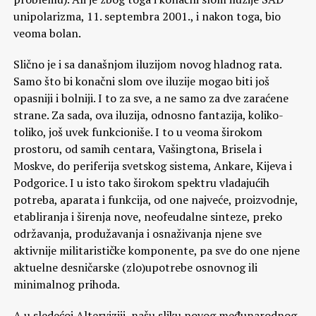
unipolarizma, 11. septembra 2001., i nakon toga, bio
veoma bolan.
Slično je i sa današnjom iluzijom novog hladnog rata.
Samo što bi konačni slom ove iluzije mogao biti još
opasniji i bolniji. I to za sve, a ne samo za dve zaraćene
strane. Za sada, ova iluzija, odnosno fantazija, koliko-
toliko, još uvek funkcioniše. I to u veoma širokom
prostoru, od samih centara, Vašingtona, Brisela i
Moskve, do periferija svetskog sistema, Ankare, Kijeva i
Podgorice. I u isto tako širokom spektru vladajućih
potreba, aparata i funkcija, od one najveće, proizvodnje,
etabliranja i širenja nove, neofeudalne sinteze, preko
održavanja, produžavanja i osnaživanja njene sve
aktivnije militarističke komponente, pa sve do one njene
aktuelne desničarske (zlo)upotrebe osnovnog ili
minimalnog prihoda.
A u sledećoj Alterviziji, našu sliku novog međunarodnog