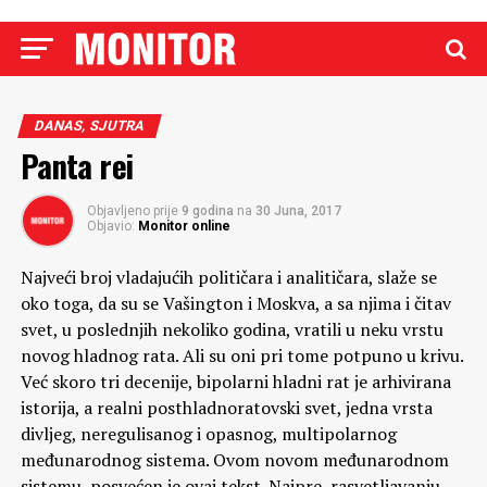
DANAS, SJUTRA
Panta rei
Objavljeno prije
9 godina
na
30 Juna, 2017
Objavio:
Monitor online
Najveći broj vladajućih političara i analitičara, slaže se
oko toga, da su se Vašington i Moskva, a sa njima i čitav
svet, u poslednjih nekoliko godina, vratili u neku vrstu
novog hladnog rata. Ali su oni pri tome potpuno u krivu.
Već skoro tri decenije, bipolarni hladni rat je arhivirana
istorija, a realni posthladnoratovski svet, jedna vrsta
divljeg, neregulisanog i opasnog, multipolarnog
međunarodnog sistema. Ovom novom međunarodnom
sistemu, posvećen je ovaj tekst. Najpre, rasvetljavanju