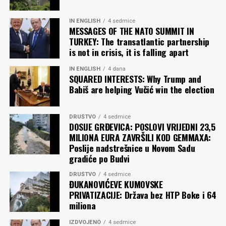
IN ENGLISH
4 sedmice
MESSAGES OF THE NATO SUMMIT IN
TURKEY: The transatlantic partnership
is not in crisis, it is falling apart
IN ENGLISH
4 dana
SQUARED INTERESTS: Why Trump and
Babiš are helping Vučić win the election
DRUŠTVO
4 sedmice
DOSIJE GRĐEVICA: POSLOVI VRIJEDNI 23,5
MILIONA EURA ZAVRŠILI KOD GEMMAXA:
Poslije nadstrešnice u Novom Sadu
gradiće po Budvi
DRUŠTVO
4 sedmice
ĐUKANOVIĆEVE KUMOVSKE
PRIVATIZACIJE: Država bez HTP Boke i 64
miliona
IZDVOJENO
4 sedmice