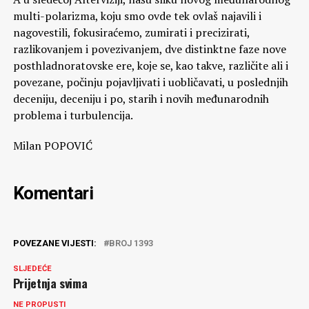
multi-polarizma, koju smo ovde tek ovlaš najavili i
nagovestili, fokusiraćemo, zumirati i precizirati,
razlikovanjem i povezivanjem, dve distinktne faze nove
posthladnoratovske ere, koje se, kao takve, različite ali i
povezane, počinju pojavljivati i uobličavati, u poslednjih
deceniju, deceniju i po, starih i novih međunarodnih
problema i turbulencija.
Milan POPOVIĆ
Komentari
POVEZANE VIJESTI:
BROJ 1393
SLJEDEĆE
Prijetnja svima
NE PROPUSTI