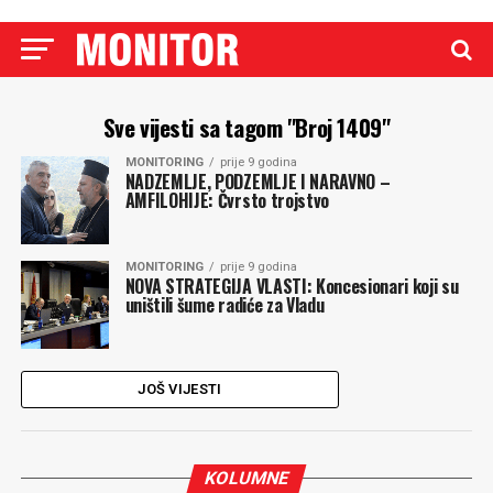
Sve vijesti sa tagom "Broj 1409"
MONITORING
prije 9 godina
NADZEMLJE, PODZEMLJE I NARAVNO –
AMFILOHIJE: Čvrsto trojstvo
MONITORING
prije 9 godina
NOVA STRATEGIJA VLASTI: Koncesionari koji su
uništili šume radiće za Vladu
JOŠ VIJESTI
KOLUMNE