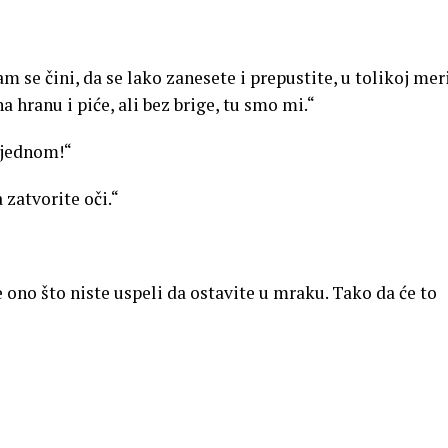
am se čini, da se lako zanesete i prepustite, u tolikoj mer
 hranu i piće, ali bez brige, tu smo mi.“
 jednom!“
 zatvorite oči.“
e ono što niste uspeli da ostavite u mraku. Tako da će to