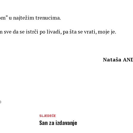
om“ u najtežim trenucima.
 sve da se istrči po livadi, pa šta se vrati, moje je.
Nataša AN
O
SLJEDEĆE
San za izdavanje