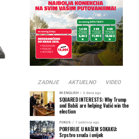
ZADNJE
AKTUELNO
VIDEO
IN ENGLISH
6 dana ago
SQUARED INTERESTS: Why Trump
and Babiš are helping Vučić win the
election
FOKUS
1 sedmica ago
PORFIRIJE U NAŠEM SOKAKU:
Srpstvo svuda i uvijek