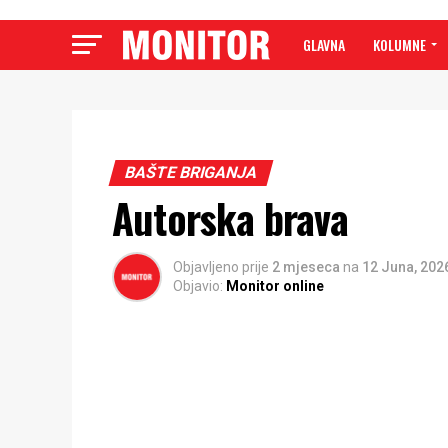
GLAVNA
KOLUMNE
BAŠTE BRIGANJA
Autorska brava
Objavljeno prije
2 mjeseca
na
12 Juna, 202
Objavio:
Monitor online