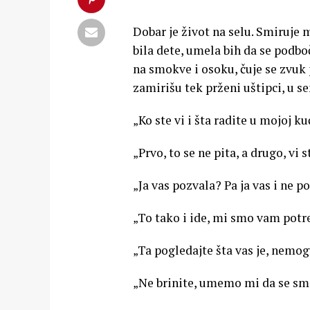
Dobar je život na selu. Smiruje
bila dete, umela bih da se podbo
na smokve i osoku, čuje se zvuk
zamirišu tek prženi uštipci, u 
„Ko ste vi i šta radite u mojoj ku
„Prvo, to se ne pita, a drugo, vi s
„Ja vas pozvala? Pa ja vas i ne p
„To tako i ide, mi smo vam potreb
„Ta pogledajte šta vas je, nemog
„Ne brinite, umemo mi da se sm