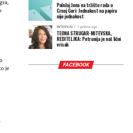
gra,
Položaj žena na tržištu rada u
o
Crnoj Gori: Jednakost na papiru
nije jednakost
INTERVJU
7 godina ago
TEONA STRUGAR-MITEVSKA,
REDITELJKA: Petrunija je naš lični
vrisak
ko
FACEBOOK
o je
.