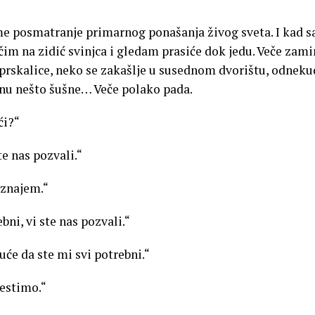
 me posmatranje primarnog ponašanja živog sveta. I kad 
čim na zidić svinjca i gledam prasiće dok jedu. Veče zami
 prskalice, neko se zakašlje u susednom dvorištu, odneku
senu nešto šušne… Veče polako pada.
ći?“
te nas pozvali.“
oznajem.“
ni, vi ste nas pozvali.“
uće da ste mi svi potrebni.“
estimo.“