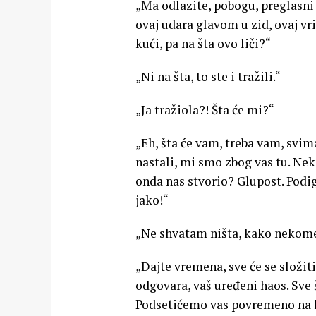
„Ma odlazite, pobogu, preglasni s
ovaj udara glavom u zid, ovaj vriš
kući, pa na šta ovo liči?“
„Ni na šta, to ste i tražili.“
„Ja tražiola?! Šta će mi?“
„Eh, šta će vam, treba vam, svima
nastali, mi smo zbog vas tu. Nek
onda nas stvorio? Glupost. Podig
jako!“
„Ne shvatam ništa, kako nekome
„Dajte vremena, sve će se složit
odgovara, vaš uređeni haos. Sve š
Podsetićemo vas povremeno na h