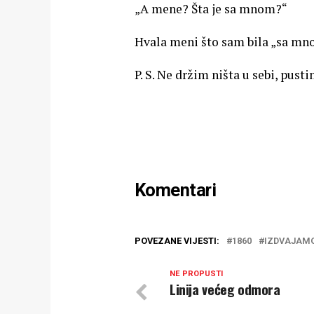
„A mene? Šta je sa mnom?“
Hvala meni što sam bila „sa mn
P. S. Ne držim ništa u sebi, pustim
Komentari
POVEZANE VIJESTI:
1860
IZDVAJAM
NE PROPUSTI
Linija većeg odmora