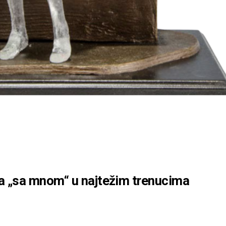
la „sa mnom“ u najtežim trenucima