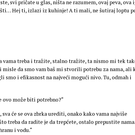
te, svi pričate u glas, ništa ne razumem, ovaj peva, ova i
ti… Hej ti, izlazi iz kuhinje! A ti mali, ne šutiraj loptu p
 vama treba i tražite, stalno tražite, ta nismo mi tek ta
i misle da smo vam baš mi stvorili potrebu za nama, ali k
li smo i efikasnost na najveći mogući nivo. Tu, odmah i
 ovo može biti potrebno?“
i, sva će se ova zbrka urediti, onako kako vama najviše
to treba da radite je da trepćete, ostalo prepustite nama
ranu i vodu.“