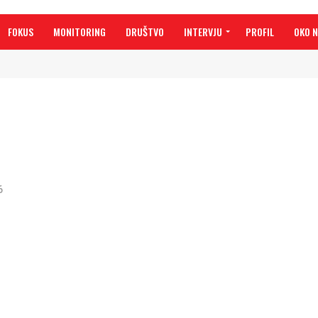
FOKUS
MONITORING
DRUŠTVO
INTERVJU
PROFIL
OKO 
6