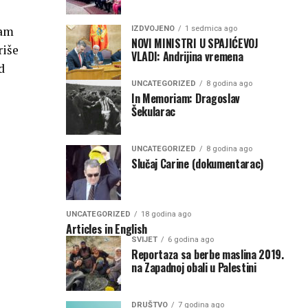
sam
IZDVOJENO
1 sedmica ago
NOVI MINISTRI U SPAJIĆEVOJ
riše
VLADI: Andrijina vremena
d
UNCATEGORIZED
8 godina ago
In Memoriam: Dragoslav
Šekularac
UNCATEGORIZED
8 godina ago
Slučaj Carine (dokumentarac)
UNCATEGORIZED
18 godina ago
Articles in English
SVIJET
6 godina ago
Reportaza sa berbe maslina 2019.
na Zapadnoj obali u Palestini
DRUŠTVO
7 godina ago