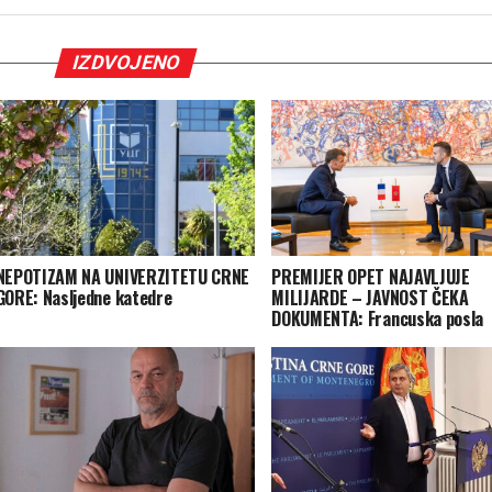
IZDVOJENO
NEPOTIZAM NA UNIVERZITETU CRNE
PREMIJER OPET NAJAVLJUJE
GORE: Nasljedne katedre
MILIJARDE – JAVNOST ČEKA
DOKUMENTA: Francuska posla