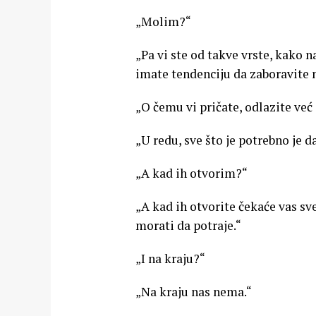
„Molim?“
„Pa vi ste od takve vrste, kako n
imate tendenciju da zaboravite na
„O čemu vi pričate, odlazite već
„U redu, sve što je potrebno je da
„A kad ih otvorim?“
„A kad ih otvorite čekaće vas sv
morati da potraje.“
„I na kraju?“
„Na kraju nas nema.“