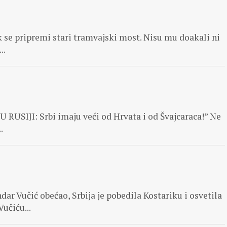
k se pripremi stari tramvajski most. Nisu mu doakali ni
..
USIJI: Srbi imaju veći od Hrvata i od Švajcaraca!” Ne
.
dar Vučić obećao, Srbija je pobedila Kostariku i osvetila
učiću...