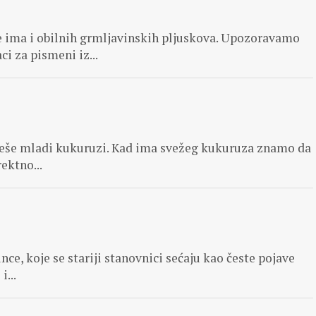
gde ima i obilnih grmljavinskih pljuskova. Upozoravamo
i za pismeni iz...
očeše mladi kukuruzi. Kad ima svežeg kukuruza znamo da
ektno...
unce, koje se stariji stanovnici sećaju kao česte pojave
...