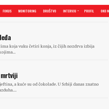
FOKUS
MONITORING
DRUŠTVO
INTERVJU
PROFIL
OKO 
 leđa
ima koja vuku četiri konja, iz čijih nozdrva izbija
kojima...
 mrtviji
jeftina, a kuće su od čokolade. U Srbiji danas znatno
zduha....