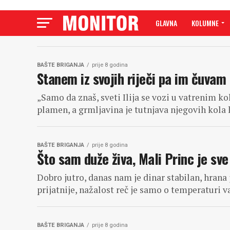
GLAVNA
KOLUMNE
BAŠTE BRIGANJA
prije 8 godina
Stanem iz svojih riječi pa im čuvam
„Samo da znaš, sveti Ilija se vozi u vatrenim kol
plamen, a grmljavina je tutnjava njegovih kola 
BAŠTE BRIGANJA
prije 8 godina
Što sam duže živa, Mali Princ je sve
Dobro jutro, danas nam je dinar stabilan, hrana 
prijatnije, nažalost reč je samo o temperaturi va
BAŠTE BRIGANJA
prije 8 godina