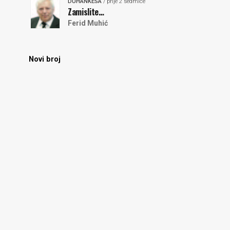
DUHANKESA
/ prije 2 sedmice
Zamislite…
Ferid Muhić
Novi broj