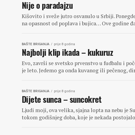
Nije o paradajzu
Kišovito i sveže jutro osvanulo u Srbiji. Pone
na opasnost od poplava i bujica… Ove godine đac
BAŠTE BRIGANJA
prije 8 godina
Najbolji klip ikada – kukuruz
Evo, završi se svetsko prvenstvo u fudbalu i p
je leto. Jedemo ga onda kuvanog ili pečenog, dir
BAŠTE BRIGANJA
prije 8 godina
Dijete sunca – suncokret
Ljudi moji, ova velika, sjajna lopta na nebu je S
tokom godišnjeg doba, koje je nekada postojalo i