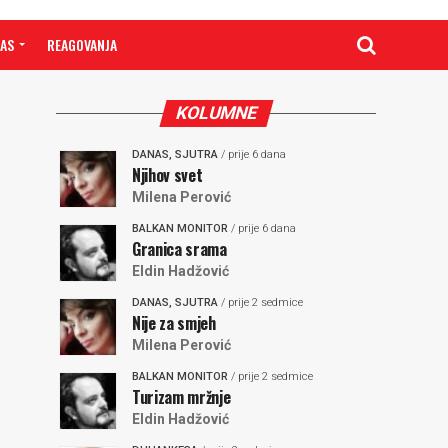
NAS
REAGOVANJA
KOLUMNE
DANAS, SJUTRA
/ prije 6 dana
Njihov svet
Milena Perović
BALKAN MONITOR
/ prije 6 dana
Granica srama
Eldin Hadžović
DANAS, SJUTRA
/ prije 2 sedmice
Nije za smjeh
Milena Perović
BALKAN MONITOR
/ prije 2 sedmice
Turizam mržnje
Eldin Hadžović