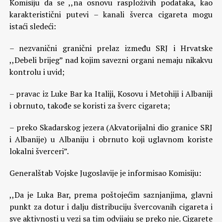
Komisiju da se ,,na osnovu rasploživih podataka, kao
karakteristični putevi – kanali šverca cigareta mogu
istaći sledeći:
– nezvanični granični prelaz između SRJ i Hrvatske
,,Debeli brijeg” nad kojim savezni organi nemaju nikakvu
kontrolu i uvid;
– pravac iz Luke Bar ka Italiji, Kosovu i Metohiji i Albaniji
i obrnuto, takođe se koristi za šverc cigareta;
– preko Skadarskog jezera (Akvatorijalni dio granice SRJ
i Albanije) u Albaniju i obrnuto koji uglavnom koriste
lokalni šverceri”.
Generalštab Vojske Jugoslavije je informisao Komisiju:
,,Da je Luka Bar, prema poštojećim saznjanjima, glavni
punkt za dotur i dalju distribuciju švercovanih cigareta i
sve aktivnosti u vezi sa tim odvijaju se preko nje. Cigarete