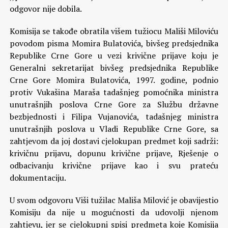
odgovor nije dobila.
Komisija se takođe obratila višem tužiocu Mališi Miloviću
povodom pisma Momira Bulatovića, bivšeg predsjednika
Republike Crne Gore u vezi krivične prijave koju je
Generalni sekretarijat bivšeg predsjednika Republike
Crne Gore Momira Bulatovića, 1997. godine, podnio
protiv Vukašina Maraša tadašnjeg pomoćnika ministra
unutrašnjih poslova Crne Gore za Službu državne
bezbjednosti i Filipa Vujanovića, tadašnjeg ministra
unutrašnjih poslova u Vladi Republike Crne Gore, sa
zahtjevom da joj dostavi cjelokupan predmet koji sadrži:
krivičnu prijavu, dopunu krivične prijave, Rješenje o
odbacivanju krivične prijave kao i svu prateću
dokumentaciju.
U svom odgovoru Viši tužilac Mališa Milović je obavijestio
Komisiju da nije u mogućnosti da udovolji njenom
zahtjevu, jer se cjelokupni spisi predmeta koje Komisija