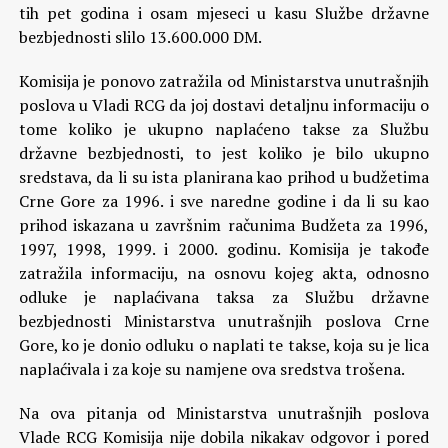
tih pet godina i osam mjeseci u kasu Službe državne
bezbjednosti slilo 13.600.000 DM.
Komisija je ponovo zatražila od Ministarstva unutrašnjih
poslova u Vladi RCG da joj dostavi detaljnu informaciju o
tome koliko je ukupno naplaćeno takse za Službu
državne bezbjednosti, to jest koliko je bilo ukupno
sredstava, da li su ista planirana kao prihod u budžetima
Crne Gore za 1996. i sve naredne godine i da li su kao
prihod iskazana u završnim računima Budžeta za 1996,
1997, 1998, 1999. i 2000. godinu. Komisija je takođe
zatražila informaciju, na osnovu kojeg akta, odnosno
odluke je naplaćivana taksa za Službu državne
bezbjednosti Ministarstva unutrašnjih poslova Crne
Gore, ko je donio odluku o naplati te takse, koja su je lica
naplaćivala i za koje su namjene ova sredstva trošena.
Na ova pitanja od Ministarstva unutrašnjih poslova
Vlade RCG Komisija nije dobila nikakav odgovor i pored