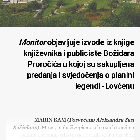
Monitor
objavljuje izvode iz knjige
književnika i publiciste Božidara
Proročića u kojoj su sakupljena
predanja i svjedočenja o planini
legendi -Lovćenu
MARIN KAM (
Posvećeno Aleksandru Saši
Kašćelanu)
:
Mirac, malo živopisno selo na obroncima
padina Lovćena, jedno je od rijetkih sela njeguškog