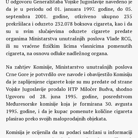
U odgovoru Generalštaba Vojske Jugoslavije navedeno je
da je u periodu od 01. januara 1997. godine, do 05.
septembra 2001. godine, otkriveno ukupno 235
prekršilaca i oduzeto 232.078 boksova cigareta, kao i da
su u svim slučajevima oduzete cigarete predate
organima Ministarstva unutrašnjih poslova Vlade RCG,
ili su vraćene fizičkim licima vlasnicima pomenutih
cigareta, na osnovu odluke nadležnog organa.
Na zahtjev Komisije, Ministarstvo unutrašnjih poslova
Crne Gore je potvrdilo ove navode i obavijestilo Komisiju
da je zaplijenjene cigarete koje su mu predate od strane
Vojske Jugoslavije prodalo HTP Miločer Budva, shodno
Ugovoru od 28. juna 1995. godine, posredstvom
Međuresorske komisije koja je formirana 30. avgusta
1995. godine, i da je kupac pomenute količine cigareta
plasirao preko svojih maloprodajnih objekata.
Komisija je ocijenila da su podaci sadržani u informaciji