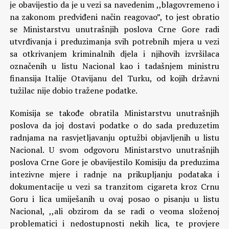
je obavijestio da je u vezi sa navedenim ,,blagovremeno i
na zakonom predviđeni način reagovao”, to jest obratio
se Ministarstvu unutrašnjih poslova Crne Gore radi
utvrđivanja i preduzimanja svih potrebnih mjera u vezi
sa otkrivanjem kriminalnih djela i njihovih izvršilaca
označenih u listu Nacional kao i tadašnjem ministru
finansija Italije Otavijanu del Turku, od kojih državni
tužilac nije dobio tražene podatke.
Komisija se takođe obratila Ministarstvu unutrašnjih
poslova da joj dostavi podatke o do sada preduzetim
radnjama na rasvjetljavanju optužbi objavljenih u listu
Nacional. U svom odgovoru Ministarstvo unutrašnjih
poslova Crne Gore je obavijestilo Komisiju da preduzima
intezivne mjere i radnje na prikupljanju podataka i
dokumentacije u vezi sa tranzitom cigareta kroz Crnu
Goru i lica umiješanih u ovaj posao o pisanju u listu
Nacional, ,,ali obzirom da se radi o veoma složenoj
problematici i nedostupnosti nekih lica, te provjere