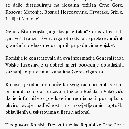
se dalje distribuiraju na ilegalna tržišta Crne Gore,
Kosova i Metohije, Bosne i Hercegovine, Hrvatske, Srbije,
Italije i Albanije”.
Generalštab Vojske Jugoslavije je takođe konstatovao da
,,najveći tranzit i šverc cigareta odvija se preko zvaničnih
graničnih prelaza nedostupnih pripadnicima Vojske”.
Komisija je konstatovala da ova informacija Generalštaba
Vojske Jugoslavije u dobroj mjeri potvrđuje dotadašnja
saznanja o putevima i kanalima šverca cigareta.
Komisija je odmah na početku svog rada ocijenila veoma
bitnim da se obrati državom tužiocu Božidaru Vukčeviću
da je informiše o preduzetim radnjama i postupku u
okviru svoje nadležnosti na rasvjetljavanju optužbi
objavljenih u tekstovima u listu Nacional.
U odgovoru Komisiji Državni tužilac Republike Crne Gore