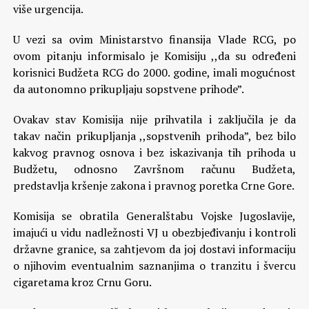
više urgencija.
U vezi sa ovim Ministarstvo finansija Vlade RCG, po
ovom pitanju informisalo je Komisiju ,,da su određeni
korisnici Budžeta RCG do 2000. godine, imali mogućnost
da autonomno prikupljaju sopstvene prihode”.
Ovakav stav Komisija nije prihvatila i zaključila je da
takav način prikupljanja ,,sopstvenih prihoda”, bez bilo
kakvog pravnog osnova i bez iskazivanja tih prihoda u
Budžetu, odnosno Završnom računu Budžeta,
predstavlja kršenje zakona i pravnog poretka Crne Gore.
Komisija se obratila Generalštabu Vojske Jugoslavije,
imajući u vidu nadležnosti VJ u obezbjeđivanju i kontroli
državne granice, sa zahtjevom da joj dostavi informaciju
o njihovim eventualnim saznanjima o tranzitu i švercu
cigaretama kroz Crnu Goru.