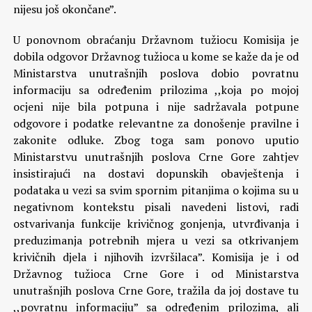
nijesu još okončane”.
U ponovnom obraćanju Državnom tužiocu Komisija je
dobila odgovor Državnog tužioca u kome se kaže da je od
Ministarstva unutrašnjih poslova dobio povratnu
informaciju sa određenim prilozima ,,koja po mojoj
ocjeni nije bila potpuna i nije sadržavala potpune
odgovore i podatke relevantne za donošenje pravilne i
zakonite odluke. Zbog toga sam ponovo uputio
Ministarstvu unutrašnjih poslova Crne Gore zahtjev
insistirajući na dostavi dopunskih obavještenja i
podataka u vezi sa svim spornim pitanjima o kojima su u
negativnom kontekstu pisali navedeni listovi, radi
ostvarivanja funkcije krivičnog gonjenja, utvrđivanja i
preduzimanja potrebnih mjera u vezi sa otkrivanjem
krivičnih djela i njihovih izvršilaca”. Komisija je i od
Državnog tužioca Crne Gore i od Ministarstva
unutrašnjih poslova Crne Gore, tražila da joj dostave tu
,,povratnu informaciju” sa određenim prilozima, ali