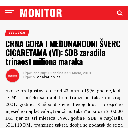
FELJTON
CRNA GORA I MEĐUNARODNI ŠVERC
CIGARETAMA (VI): SDB zaradila
trinaest miliona maraka
Objavljeno prije
13 godina
na
1 Marta, 2013
Objavio:
Monitor online
Ako se pretpostavi da je od 23. aprila 1996. godine, kada
je MTT počelo sa naplatom tranzitne takse do kraja
2001. godine, Služba državne bezbjednosti prosječno
mjesečno naplaćivala ,,tranzitnu taksu” u iznosu 210.000
DM, (jer za tri mjeseca 1996. godine, SDB je naplatila
631.110 DM ,,tranzitne takse), dobija se podatak da se za