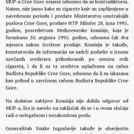
MUP-a Crne Gore nejasni odnosno da su kontradiktorni.
Naime, nije jasno kako su cigarete koje su zaplijenjene u
navedenom periodu i predate Ministarstvu unutrašnjih
poslova Crne Gore, prodate HTP Miločer 28. juna 1995.
godine, posredstvom Međuresorske komisije, koja je
formirana 30. avgusta 1995. godine, odnosno čak dva
mjeseca nakon izvršene prodaje. Komisija je takođe,
konstatovala da informacija ne sadrži podatke o iznosu
novčanih sredstava prihodovanih po osnovu ovih
cigareta, i da li su ta sredstva uplaćivana na račun
Budžeta Republike Crne Gore, odnosno da li su iskazana
kao prihod u završnom računu Budžeta Republike Crne
Gore.
Na dodatne zahtjeve Komisija nije dobila odgovor od
MUP-a, što je navelo na zaključak da se i u ovom slučaju
radi o nelegalnom i nezakonitom poslu.
Generalštab Vojske Jugoslavije takođe je obavijestio