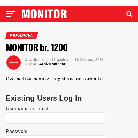
PDF ARHIVA
MONITOR br. 1200
Objavljeno prije
13 godina
na
18 Oktobra, 2013
Objavio:
Arhiva Monitor
Ovaj sadržaj samo za registrovane korisnike.
Existing Users Log In
Username or Email
Password