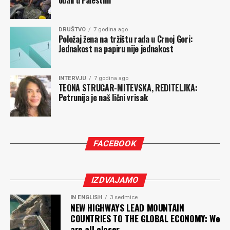
obali u Palestini
DRUŠTVO
7 godina ago
Položaj žena na tržištu rada u Crnoj Gori:
Jednakost na papiru nije jednakost
INTERVJU
7 godina ago
TEONA STRUGAR-MITEVSKA, REDITELJKA:
Petrunija je naš lični vrisak
FACEBOOK
IZDVAJAMO
IN ENGLISH
3 sedmice
NEW HIGHWAYS LEAD MOUNTAIN
COUNTRIES TO THE GLOBAL ECONOMY: We
are all closer