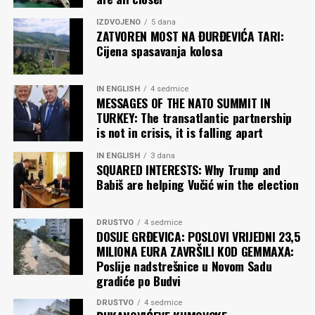
IZDVOJENO
5 dana
ZATVOREN MOST NA ĐURĐEVIĆA TARI:
Cijena spasavanja kolosa
IN ENGLISH
4 sedmice
MESSAGES OF THE NATO SUMMIT IN
TURKEY: The transatlantic partnership
is not in crisis, it is falling apart
IN ENGLISH
3 dana
SQUARED INTERESTS: Why Trump and
Babiš are helping Vučić win the election
DRUŠTVO
4 sedmice
DOSIJE GRĐEVICA: POSLOVI VRIJEDNI 23,5
MILIONA EURA ZAVRŠILI KOD GEMMAXA:
Poslije nadstrešnice u Novom Sadu
gradiće po Budvi
DRUŠTVO
4 sedmice