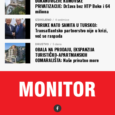
ĐUKANOVIĆEVE KUMOVSKE
PRIVATIZACIJE: Država bez HTP Boke i 64
miliona
IZDVOJENO
4 sedmice
PORUKE NATO SAMITA U TURSKOJ:
Transatlantsko partnerstvo nije u krizi,
već se raspada
DRUŠTVO
5 dana
OBALA NA PRODAJU, EKSPANZIJA
TURISTIČKO-APARTMANSKIH
ODMARALIŠTA: Naše privatno more