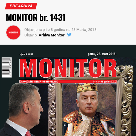
PDF ARHIVA
MONITOR br. 1431
Objavljeno prije
8 godina
na
23 Marta, 2018
Objavio:
Arhiva Monitor