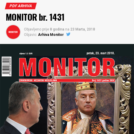
PDF ARHIVA
MONITOR br. 1431
Objavljeno prije
8 godina
na
23 Marta, 2018
Objavio:
Arhiva Monitor