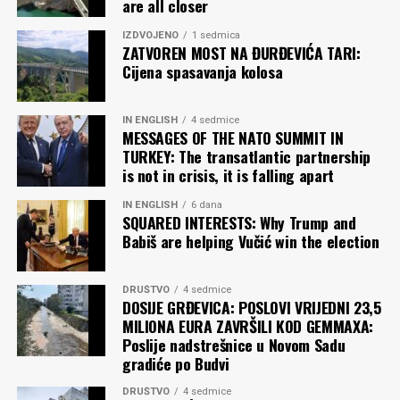
are all closer
IZDVOJENO
1 sedmica
ZATVOREN MOST NA ĐURĐEVIĆA TARI:
Cijena spasavanja kolosa
IN ENGLISH
4 sedmice
MESSAGES OF THE NATO SUMMIT IN
TURKEY: The transatlantic partnership
is not in crisis, it is falling apart
IN ENGLISH
6 dana
SQUARED INTERESTS: Why Trump and
Babiš are helping Vučić win the election
DRUŠTVO
4 sedmice
DOSIJE GRĐEVICA: POSLOVI VRIJEDNI 23,5
MILIONA EURA ZAVRŠILI KOD GEMMAXA:
Poslije nadstrešnice u Novom Sadu
gradiće po Budvi
DRUŠTVO
4 sedmice