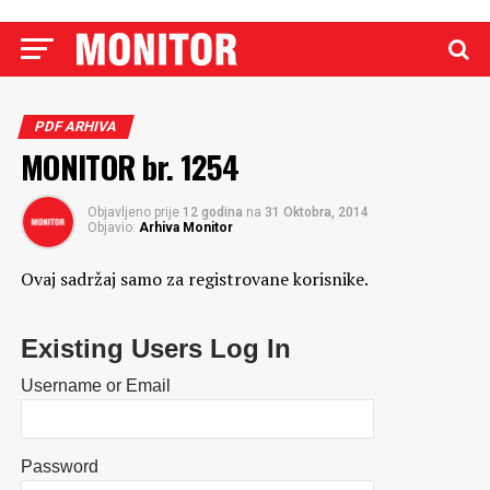
PDF ARHIVA
MONITOR br. 1254
Objavljeno prije
12 godina
na
31 Oktobra, 2014
Objavio:
Arhiva Monitor
Ovaj sadržaj samo za registrovane korisnike.
Existing Users Log In
Username or Email
Password