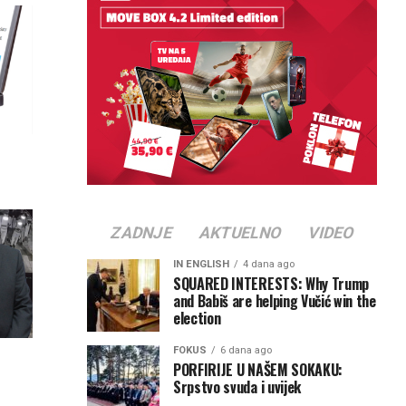
ZADNJE
AKTUELNO
VIDEO
IN ENGLISH
4 dana ago
SQUARED INTERESTS: Why Trump
and Babiš are helping Vučić win the
election
FOKUS
6 dana ago
PORFIRIJE U NAŠEM SOKAKU:
Srpstvo svuda i uvijek