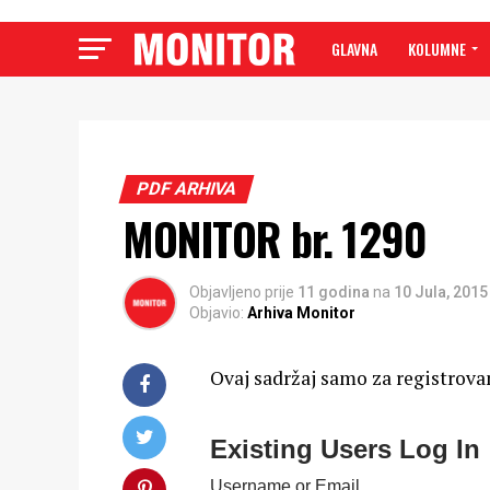
GLAVNA
KOLUMNE
PDF ARHIVA
MONITOR br. 1290
Objavljeno prije
11 godina
na
10 Jula, 2015
Objavio:
Arhiva Monitor
Ovaj sadržaj samo za registrova
Existing Users Log In
Username or Email