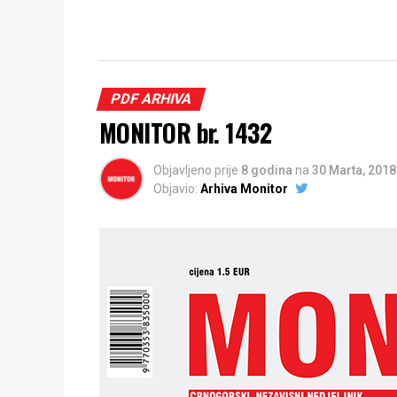
PDF ARHIVA
MONITOR br. 1432
Objavljeno prije
8 godina
na
30 Marta, 2018
Objavio:
Arhiva Monitor