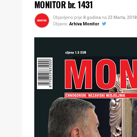
MONITOR br. 1431
Objavljeno prije
8 godina
na
23 Marta, 2018
Objavio:
Arhiva Monitor