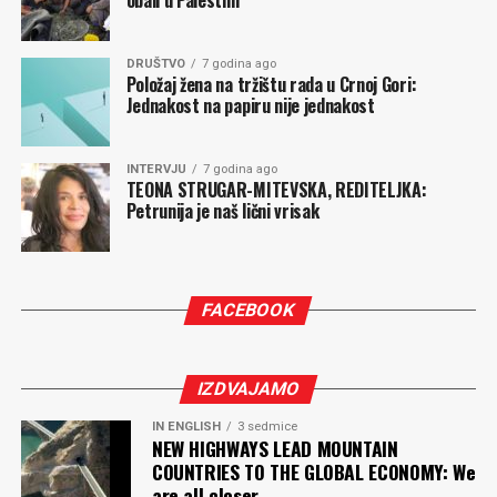
obali u Palestini
DRUŠTVO
7 godina ago
Položaj žena na tržištu rada u Crnoj Gori:
Jednakost na papiru nije jednakost
INTERVJU
7 godina ago
TEONA STRUGAR-MITEVSKA, REDITELJKA:
Petrunija je naš lični vrisak
FACEBOOK
IZDVAJAMO
IN ENGLISH
3 sedmice
NEW HIGHWAYS LEAD MOUNTAIN
COUNTRIES TO THE GLOBAL ECONOMY: We
are all closer