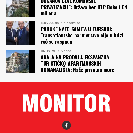
ĐUKANOVIĆEVE KUMOVSKE
PRIVATIZACIJE: Država bez HTP Boke i 64
miliona
IZDVOJENO
4 sedmice
PORUKE NATO SAMITA U TURSKOJ:
Transatlantsko partnerstvo nije u krizi,
već se raspada
DRUŠTVO
5 dana
OBALA NA PRODAJU, EKSPANZIJA
TURISTIČKO-APARTMANSKIH
ODMARALIŠTA: Naše privatno more