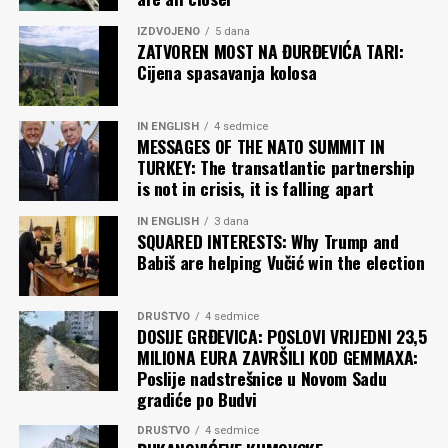
IZDVOJENO
5 dana
ZATVOREN MOST NA ĐURĐEVIĆA TARI:
Cijena spasavanja kolosa
IN ENGLISH
4 sedmice
MESSAGES OF THE NATO SUMMIT IN
TURKEY: The transatlantic partnership
is not in crisis, it is falling apart
IN ENGLISH
3 dana
SQUARED INTERESTS: Why Trump and
Babiš are helping Vučić win the election
DRUŠTVO
4 sedmice
DOSIJE GRĐEVICA: POSLOVI VRIJEDNI 23,5
MILIONA EURA ZAVRŠILI KOD GEMMAXA:
Poslije nadstrešnice u Novom Sadu
gradiće po Budvi
DRUŠTVO
4 sedmice