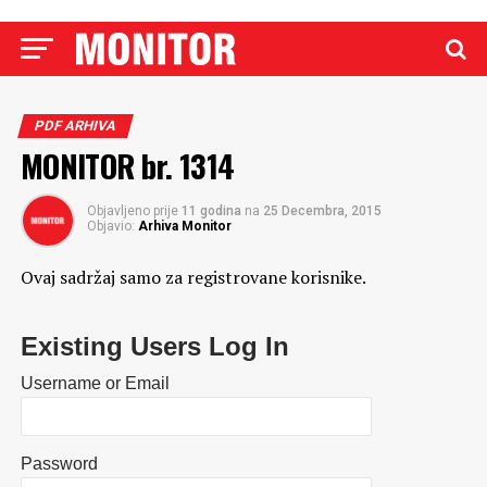
PDF ARHIVA
MONITOR br. 1314
Objavljeno prije
11 godina
na
25 Decembra, 2015
Objavio:
Arhiva Monitor
Ovaj sadržaj samo za registrovane korisnike.
Existing Users Log In
Username or Email
Password