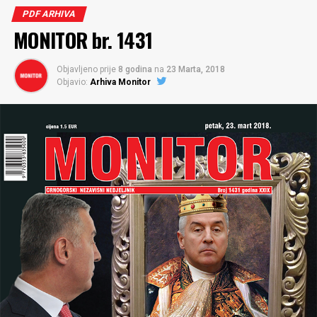
PDF ARHIVA
MONITOR br. 1431
Objavljeno prije
8 godina
na
23 Marta, 2018
Objavio:
Arhiva Monitor