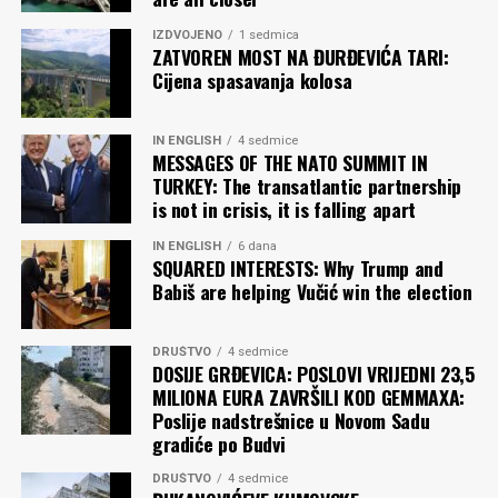
IZDVOJENO
1 sedmica
ZATVOREN MOST NA ĐURĐEVIĆA TARI:
Cijena spasavanja kolosa
IN ENGLISH
4 sedmice
MESSAGES OF THE NATO SUMMIT IN
TURKEY: The transatlantic partnership
is not in crisis, it is falling apart
IN ENGLISH
6 dana
SQUARED INTERESTS: Why Trump and
Babiš are helping Vučić win the election
DRUŠTVO
4 sedmice
DOSIJE GRĐEVICA: POSLOVI VRIJEDNI 23,5
MILIONA EURA ZAVRŠILI KOD GEMMAXA:
Poslije nadstrešnice u Novom Sadu
gradiće po Budvi
DRUŠTVO
4 sedmice