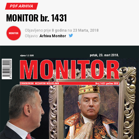
PDF ARHIVA
MONITOR br. 1431
Objavljeno prije
8 godina
na
23 Marta, 2018
Objavio:
Arhiva Monitor