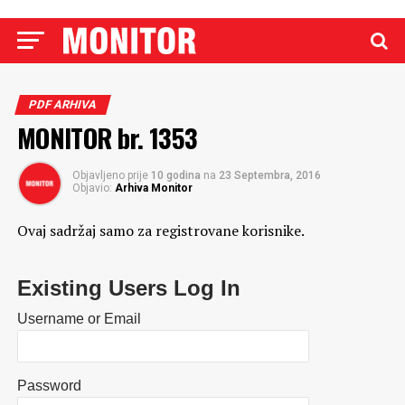
PDF ARHIVA
MONITOR br. 1353
Objavljeno prije
10 godina
na
23 Septembra, 2016
Objavio:
Arhiva Monitor
Ovaj sadržaj samo za registrovane korisnike.
Existing Users Log In
Username or Email
Password