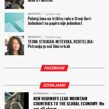
obali u Palestini
DRUŠTVO
7 godina ago
Položaj žena na tržištu rada u Crnoj Gori:
Jednakost na papiru nije jednakost
INTERVJU
7 godina ago
TEONA STRUGAR-MITEVSKA, REDITELJKA:
Petrunija je naš lični vrisak
FACEBOOK
IZDVAJAMO
IN ENGLISH
3 sedmice
NEW HIGHWAYS LEAD MOUNTAIN
COUNTRIES TO THE GLOBAL ECONOMY: We
are all closer