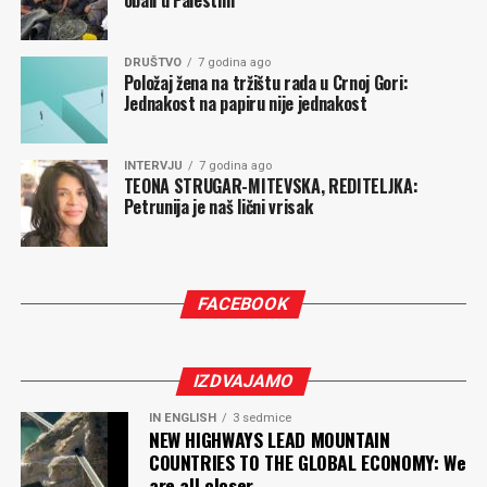
obali u Palestini
DRUŠTVO
7 godina ago
Položaj žena na tržištu rada u Crnoj Gori:
Jednakost na papiru nije jednakost
INTERVJU
7 godina ago
TEONA STRUGAR-MITEVSKA, REDITELJKA:
Petrunija je naš lični vrisak
FACEBOOK
IZDVAJAMO
IN ENGLISH
3 sedmice
NEW HIGHWAYS LEAD MOUNTAIN
COUNTRIES TO THE GLOBAL ECONOMY: We
are all closer