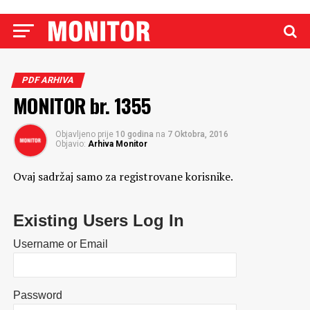
PDF ARHIVA
MONITOR br. 1355
Objavljeno prije
10 godina
na
7 Oktobra, 2016
Objavio:
Arhiva Monitor
Ovaj sadržaj samo za registrovane korisnike.
Existing Users Log In
Username or Email
Password