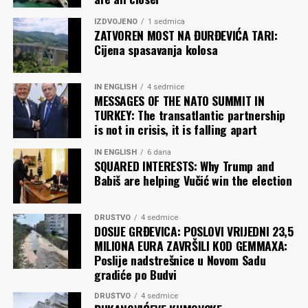
IZDVOJENO
1 sedmica
ZATVOREN MOST NA ĐURĐEVIĆA TARI:
Cijena spasavanja kolosa
IN ENGLISH
4 sedmice
MESSAGES OF THE NATO SUMMIT IN
TURKEY: The transatlantic partnership
is not in crisis, it is falling apart
IN ENGLISH
6 dana
SQUARED INTERESTS: Why Trump and
Babiš are helping Vučić win the election
DRUŠTVO
4 sedmice
DOSIJE GRĐEVICA: POSLOVI VRIJEDNI 23,5
MILIONA EURA ZAVRŠILI KOD GEMMAXA:
Poslije nadstrešnice u Novom Sadu
gradiće po Budvi
DRUŠTVO
4 sedmice