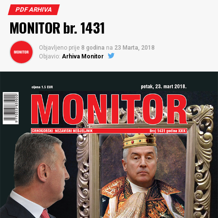
PDF ARHIVA
MONITOR br. 1431
Objavljeno prije
8 godina
na
23 Marta, 2018
Objavio:
Arhiva Monitor