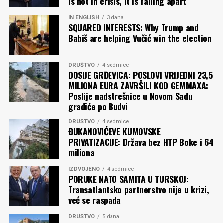
is not in crisis, it is falling apart
IN ENGLISH
3 dana
SQUARED INTERESTS: Why Trump and
Babiš are helping Vučić win the election
DRUŠTVO
4 sedmice
DOSIJE GRĐEVICA: POSLOVI VRIJEDNI 23,5
MILIONA EURA ZAVRŠILI KOD GEMMAXA:
Poslije nadstrešnice u Novom Sadu
gradiće po Budvi
DRUŠTVO
4 sedmice
ĐUKANOVIĆEVE KUMOVSKE
PRIVATIZACIJE: Država bez HTP Boke i 64
miliona
IZDVOJENO
4 sedmice
PORUKE NATO SAMITA U TURSKOJ:
Transatlantsko partnerstvo nije u krizi,
već se raspada
DRUŠTVO
5 dana