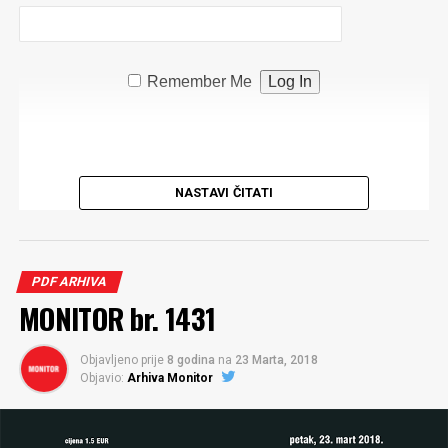
Remember Me
NASTAVI ČITATI
PDF ARHIVA
MONITOR br. 1431
Objavljeno prije
8 godina
na
23 Marta, 2018
Objavio:
Arhiva Monitor