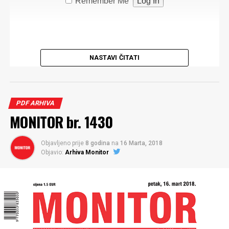
Remember Me
NASTAVI ČITATI
PDF ARHIVA
MONITOR br. 1430
Objavljeno prije
8 godina
na
16 Marta, 2018
Objavio:
Arhiva Monitor