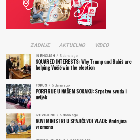
ZADNJE
AKTUELNO
VIDEO
IN ENGLISH
3 dana ago
SQUARED INTERESTS: Why Trump and Babiš are
helping Vučić win the election
FOKUS
5 dana ago
PORFIRIJE U NAŠEM SOKAKU: Srpstvo svuda i
uvijek
IZDVOJENO
5 dana ago
NOVI MINISTRI U SPAJIĆEVOJ VLADI: Andrijina
vremena