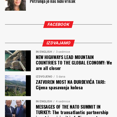
Petrunija je naš lični vrisak
FACEBOOK
IZDVAJAMO
IN ENGLISH
3 sedmice
NEW HIGHWAYS LEAD MOUNTAIN
COUNTRIES TO THE GLOBAL ECONOMY: We
are all closer
IZDVOJENO
5 dana
ZATVOREN MOST NA ĐURĐEVIĆA TARI:
Cijena spasavanja kolosa
IN ENGLISH
4 sedmice
MESSAGES OF THE NATO SUMMIT IN
TURKEY: The transatlantic partnership