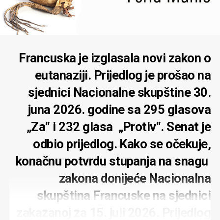
kvadratni kilometar mapiran i pod nadzorom stotina
satelita koji zuje oko ove naše planete! – prevarili ste se.
Sada zamisite da je riječ o najmoćnijem, najbogatijem i
najrazvijenijem društveno-ekonomskom sistemu u
Francuska je izglasala novi zakon o
povijesti koji već stoljećima gospodari sudbinom milijardi
eutanaziji. Prijedlog je prošao na
ljudi i vlada u najvećem dijelu tog svijeta. Pitali biste kako
se moglo desiti da takav sistem ostane neregistrovan u
sjednici Nacionalne skupštine 30.
svim sociološkim kategorizacijama!? Tako što ćete
juna 2026. godine sa 295 glasova
zamisiti da je taj sistem proglasio monopol na pisanje
oficijalne historije svijeta i društvene nauke, i da je
„Za“ i 232 glasa „Protiv“. Senat je
nametnuo vrijednosno afirmativan naziv sopstvenog
odbio prijedlog. Kako se očekuje,
društveno-ekonomskih sistema. Ako je u realnosti ovaj
sistem po svojim filozofskim, etičkim, socijalnim,
konačnu potvrdu stupanja na snagu
ekonomskim, vojnim i političkim principima razbojničko-
zakona donijeće Nacionalna
pljačkaški, da li bi dopustiio da ga sociologija kategorizira
pod tim nazivom!? Sasvim sigurno – ne bi. I budući da su
skupština Francuske na sjednici
vlade država sa takvim sistemom dovoljno moćne i
zakazanoj za 15. juli 2026. Prijedlog
beskrupulozne, ne bi propustile priliku da semantičku