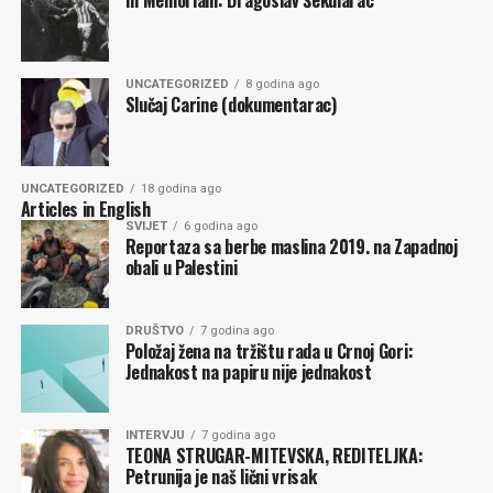
da je on ta čvrsta tačka! Da je identitet svakog čovjeka ta
čvrsta tačka, trajnija od zvijezda. Jer zvijezde se
mijenjaju, čovjekoiv identitet je apsolutno nepromjenjiv!
Čovjek je istinska konstanta unuverzuma, gravitacijsko
UNCATEGORIZED
8 godina ago
Slučaj Carine (dokumentarac)
jezgro svijeta vječne promjene! U sveopštem nastajanju i
nestajanju, u stalnoj promjeni svega, pa i samog čovjeka,
samo ličnost, individua, identitet čovjeka – svakog
UNCATEGORIZED
18 godina ago
čovjeka! – ostaje uvijek isti, jednak sebi, nedostupan svim
Articles in English
izmjenama, čak i postojanju i nepostojanju svijeta!
SVIJET
6 godina ago
Reportaza sa berbe maslina 2019. na Zapadnoj
obali u Palestini
Osnova nerazorivosti ljudskog identiteta je njegova
samosvijest – preciznije, kontinuitet samosvijesti. Samo
tu i nigdje na drugom mjestu u svijetu, zajedno i
DRUŠTVO
7 godina ago
istovremeno sinhronizirano borave prošlost, sadašnjost
Položaj žena na tržištu rada u Crnoj Gori:
Jednakost na papiru nije jednakost
i budućnost! Znati da si oduvijek sav ti i da ćeš zauvijek
biti ti – ti! Da te niko i ništa ne može učiniti
drugim
,
koliko god te inače mogli učiniti
drugačijim
, jeste ključ
INTERVJU
7 godina ago
ljudskog dostojanstva i samopoštovanja! Kakvih god
TEONA STRUGAR-MITEVSKA, REDITELJKA:
Petrunija je naš lični vrisak
poroka da si se oslobodio, nikada nemoj reći: „Ja sam