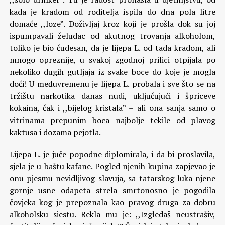
kada je kradom od roditelja ispila do dna pola litre
domaće ,,loze”. Doživljaj kroz koji je prošla dok su joj
ispumpavali želudac od akutnog trovanja alkoholom,
toliko je bio čudesan, da je lijepa L. od tada kradom, ali
mnogo opreznije, u svakoj zgodnoj prilici otpijala po
nekoliko dugih gutljaja iz svake boce do koje je mogla
doći! U međuvremenu je lijepa L. probala i sve što se na
tržištu narkotika danas nudi, uključujući i špriceve
kokaina, čak i ,,bijelog kristala” – ali ona sanja samo o
vitrinama prepunim boca najbolje tekile od plavog
kaktusa i dozama pejotla.
Lijepa L. je juče popodne diplomirala, i da bi proslavila,
sjela je u baštu kafane. Pogled njenih kupina zapjevao je
onu pjesmu nevidljivog slavuja, sa tatarskog luka njene
gornje usne odapeta strela smrtonosno je pogodila
čovjeka kog je prepoznala kao pravog druga za dobru
alkoholsku siestu. Rekla mu je: ,,Izgledaš neustrašiv,