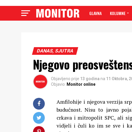
GLAVNA
KOLUMNE
DANAS, SJUTRA
Njegovo preosvešten
Objavljeno prije
13 godina
na
11 Oktobra, 
Objavio:
Monitor online
Amfilohije i njegova verzija srp
budućnost. Nisu to javno pojal
crkava i mitropolit SPC, ali si
vidjeli i čuli ko im se sve i k