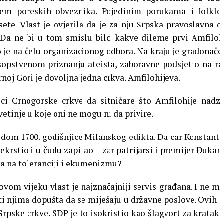
cem poreskih obveznika. Pojedinim porukama i folkl
sete. Vlast je ovjerila da je za nju Srpska pravoslavna 
 Da ne bi u tom smislu bilo kakve dileme prvi Amfilo
o je na čelu organizacionog odbora. Na kraju je gradonač
pstvenom priznanju ateista, zaboravne podsjetio na r
oj Gori je dovoljna jedna crkva. Amfilohijeva.
nici Crnogorske crkve da sitničare što Amfilohije nadz
etinje u koje oni ne mogu ni da privire.
dom 1700. godišnjice Milanskog edikta. Da car Konstant
ekrstio i u čudu zapitao – zar patrijarsi i premijer Đuka
va na toleranciji i ekumenizmu?
ovom vijeku vlast je najznačajniji servis građana. I ne m
iti njima dopušta da se miješaju u državne poslove. Ovih
Srpske crkve. SDP je to isokristio kao šlagvort za kratak