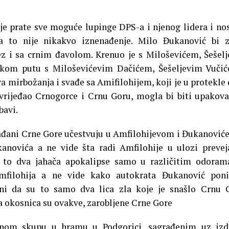
je prate sve moguće lupinge DPS-a i njenog lidera i no
 to nije nikakvo iznenađenje. Milo Đukanović bi z
ez i sa crnim đavolom. Krenuo je s Miloševićem, Šešel
skom putu s Miloševićevim Dačićem, Šešeljevim Vuči
 mirbožanja i svađe sa Amifilohijem, koji je u protekle 
 vrijeđao Crnogorce i Crnu Goru, mogla bi biti upakov
bavi.
ađani Crne Gore učestvuju u Amfilohijevom i Đukanovi
ukanovića a ne vide šta radi Amfilohije u ulozi preve
u to dva jahača apokalipse samo u različitim odorama
Amfilohija a ne vide kako autokrata Đukanović poni
ni da su to samo dva lica zla koje je snašlo Crnu 
da okosnica su ovakve, zarobljene Crne Gore
jnom skupu u hramu u Podgorici, sagrađenim uz izd