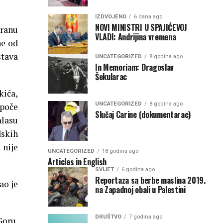
IZDVOJENO
6 dana ago
NOVI MINISTRI U SPAJIĆEVOJ
tranu
VLADI: Andrijina vremena
ne od
stava
UNCATEGORIZED
8 godina ago
In Memoriam: Dragoslav
Šekularac
kića,
UNCATEGORIZED
8 godina ago
apoče
Slučaj Carine (dokumentarac)
alasu
dskih
 nije
UNCATEGORIZED
18 godina ago
Articles in English
SVIJET
6 godina ago
Reportaza sa berbe maslina 2019.
ao je
na Zapadnoj obali u Palestini
DRUŠTVO
7 godina ago
Goru.