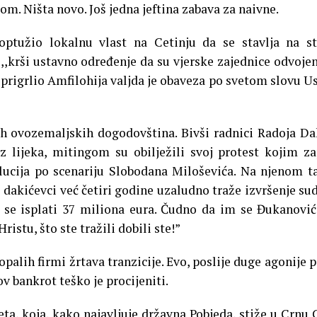
m. Ništa novo. Još jedna jeftina zabava za naivne.
ptužio lokalnu vlast na Cetinju da se stavlja na s
,,krši ustavno određenje da su vjerske zajednice odvoje
 prigrlio Amfilohija valjda je obaveza po svetom slovu U
vih ovozemaljskih dogodovština. Bivši radnici Radoja Da
 lijeka, mitingom su obilježili svoj protest kojim z
lucija po scenariju Slobodana Miloševića. Na njenom t
i dakićevci već četiri godine uzaludno traže izvršenje su
se isplati 37 miliona eura. Čudno da im se Đukanović
ristu, što ste tražili dobili ste!”
palih firmi žrtava tranzicije. Evo, poslije duge agonije p
ov bankrot teško je procijeniti.
ta, koja, kako najavljuje državna Pobjeda, stiže u Crnu 