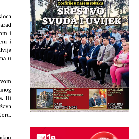
sioca
arad
jom i
ćem i
dvije
ana u
ćevom
janog
. Ili
žava
Goru.
ašnu