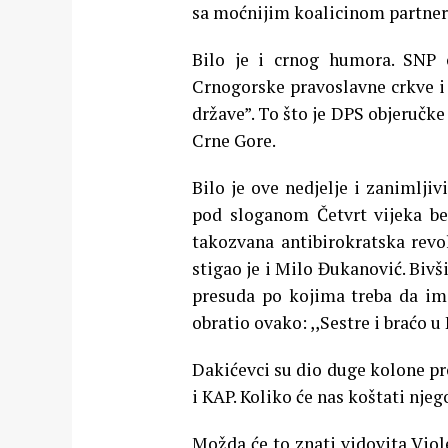
sa moćnijim koalicinom partnero
Bilo je i crnog humora. SNP o
Crnogorske pravoslavne crkve i 
države”. To što je DPS objeručke
Crne Gore.
Bilo je ove nedjelje i zanimlji
pod sloganom Četvrt vijeka bez
takozvana antibirokratska revo
stigao je i Milo Đukanović. Bivš
presuda po kojima treba da im 
obratio ovako: ,,Sestre i braćo u H
Dakićevci su dio duge kolone pro
i KAP. Koliko će nas koštati njeg
Možda će to znati vidovita Viole