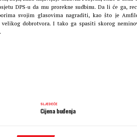
osjetu DPS-u da mu prorekne sudbinu. Da li će ga, re
zborima svojim glasovima nagraditi, kao što je Amfil
velikog dobrotvora. I tako ga spasiti skorog nemin
.
SLJEDEĆE
Cijena buđenja