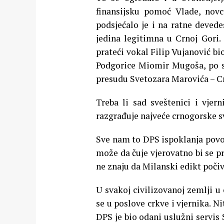
finansijsku pomoć Vlade, nov
podsjećalo je i na ratne devede
jedina legitimna u Crnoj Gori.
prateći vokal Filip Vujanović bi
Podgorice Miomir Mugoša, po so
presudu Svetozara Marovića – Crn
Treba li sad sveštenici i vjer
razgrađuje najveće crnogorske sv
Sve nam to DPS ispoklanja povo
može da čuje vjerovatno bi se pr
ne znaju da Milanski edikt poči
U svakoj civilizovanoj zemlji u 
se u poslove crkve i vjernika. N
DPS je bio odani uslužni servis 