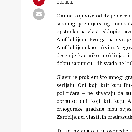
obraća.
Onima koji više od dvije deceni
sedmog premijerskog mandata
opstanka na vlasti sklopio sav
Amfilohijem. Evo ga na evrop
Amfilohijem kao takvim. Njegova
decenije kao niko proklinjao i
dobru sapunicu. Tih svađa, te lju
Glavni je problem što mnogi gr
serijalu. Oni koji kritikuju Đ
političara – ne shvataju da s
obrnuto: oni koji kritikuju 
crnogorske građane nisu svjes
Zarobljenici vlastitih predrasu
To se ogledalo i u ovonedjel