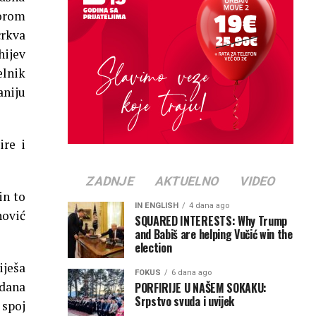
orom
crkva
hijev
elnik
aniju
ire i
ZADNJE
AKTUELNO
VIDEO
in to
IN ENGLISH
4 dana ago
nović
SQUARED INTERESTS: Why Trump
and Babiš are helping Vučić win the
election
iješa
FOKUS
6 dana ago
 dana
PORFIRIJE U NAŠEM SOKAKU:
Srpstvo svuda i uvijek
 spoj