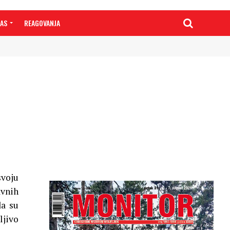
NAS
REAGOVANJA
svoju
avnih
da su
ljivo