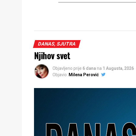
DANAS, SJUTRA
Njihov svet
Objavljeno prije
6 dana
na
1 Augusta, 2026
Objavio:
Milena Perović