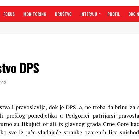
FOKUS
MONITORING
DRUŠTVO
INTERVJU
PROFIL
OKO 
stvo DPS
2013
stva i pravoslavlja, dok je DPS–a, ne treba da brinu za 
i prošlog ponedjeljka u Podgorici patrijarsi pravosl
gurno su likujući otišli iz glavnog grada Crne Gore ka
ako sve iz jače vladajuće stranke ozarenih lica snishod