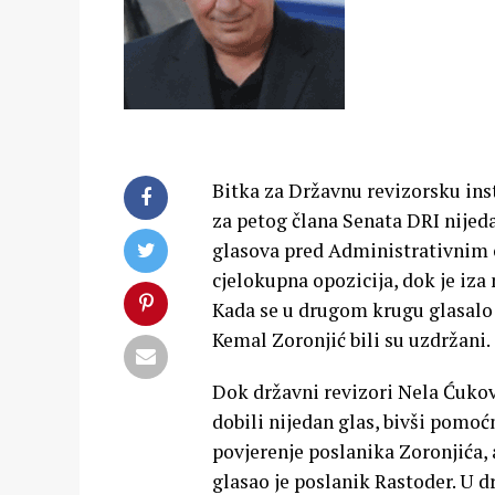
Bitka za Državnu revizorsku ins
za petog člana Senata DRI nijeda
glasova pred Administrativnim od
cjelokupna opozicija, dok je iz
Kada se u drugom krugu glasalo 
Kemal Zoronjić bili su uzdržani.
Dok državni revizori Nela Ćukov
dobili nijedan glas, bivši pomoć
povjerenje poslanika Zoronjića, 
glasao je poslanik Rastoder. U d