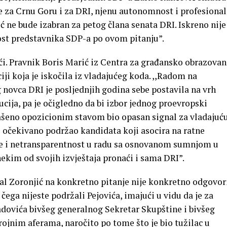
a je za Crnu Goru i za DRI, njenu autonomnost i profesiona
ić ne bude izabran za petog člana senata DRI. Iskreno nij
nost predstavnika SDP-a po ovom pitanju”.
i. Pravnik Boris Marić iz Centra za građansko obrazovan
uciji koja je iskočila iz vladajućeg koda. ,,Radom na
 novca DRI je posljednjih godina sebe postavila na vrh
ucija, pa je očigledno da bi izbor jednog proevropski
lašeno opozicionim stavom bio opasan signal za vladajuć
i očekivano podržao kandidata koji asocira na ratne
ije i netransparentnost u radu sa osnovanom sumnjom u
nekim od svojih izvještaja pronaći i sama DRI”.
l Zoronjić na konkretno pitanje nije konkretno odgovor
 čega nijeste podržali Pejovića, imajući u vidu da je za
dovića bivšeg generalnog Sekretar Skupštine i bivšeg
ojnim aferama, naročito po tome što je bio tužilac u