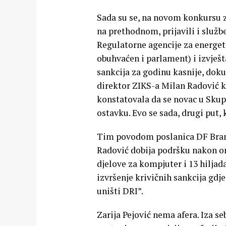
Sada su se, na novom konkursu za
na prethodnom, prijavili i služb
Regulatorne agencije za energeti
obuhvaćen i parlament) i izvješta
sankcija za godinu kasnije, doku
direktor ZIKS-a Milan Radović k
konstatovala da se novac u Skup
ostavku. Evo se sada, drugi put,
Tim povodom poslanica DF Brank
Radović dobija podršku nakon ono
djelove za kompjuter i 13 hiljad
izvršenje krivičnih sankcija gdje
uništi DRI”.
Zarija Pejović nema afera. Iza s