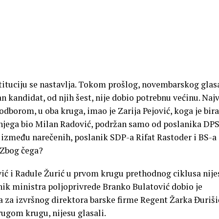
tituciju se nastavlja. Tokom prošlog, novembarskog glas
n kandidat, od njih šest, nije dobio potrebnu većinu. Naj
borom, u oba kruga, imao je Zarija Pejović, koga je bira
a njega bio Milan Radović, podržan samo od poslanika DPS
između narečenih, poslanik SDP-a Rifat Rastoder i BS-a
 Zbog čega?
ić i Radule Žurić u prvom krugu prethodnog ciklusa nije
nik ministra poljoprivrede Branko Bulatović dobio je
a za izvršnog direktora barske firme Regent Žarka Đuriši
rugom krugu, nijesu glasali.