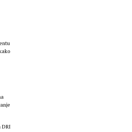
mentu
 kako
ma
vanje
a DRI