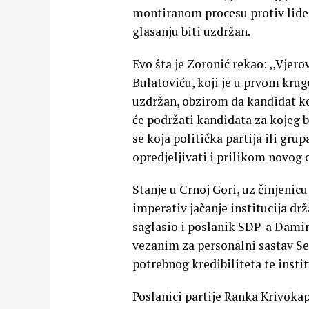
montiranom procesu protiv lider
glasanju biti uzdržan.
Evo šta je Zoronić rekao: ,,Vjer
Bulatoviću, koji je u prvom kr
uzdržan, obzirom da kandidat ko
će podržati kandidata za kojeg b
se koja politička partija ili gr
opredjeljivati i prilikom novog 
Stanje u Crnoj Gori, uz činjenic
imperativ jačanje institucija dr
saglasio i poslanik SDP-a Damir
vezanim za personalni sastav Sen
potrebnog kredibiliteta te instit
Poslanici partije Ranka Krivoka