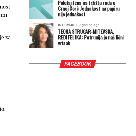
Položaj žena na tržištu rada u
lnost
Crnoj Gori: Jednakost na papiru
nije jednakost
e mi
INTERVJU
7 godina ago
TEONA STRUGAR-MITEVSKA,
REDITELJKA: Petrunija je naš lični
je za
vrisak
FACEBOOK
u
io.