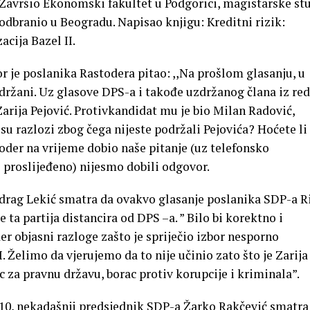
 Završio Ekonomski fakultet u Podgorici, magistarske stu
odbranio u Beogradu. Napisao knjigu: Kreditni rizik:
acija Bazel II.
r je poslanika Rastodera pitao: ,,Na prošlom glasanju, u
zdržani. Uz glasove DPS-a i takođe uzdržanog člana iz re
Zarija Pejović. Protivkandidat mu je bio Milan Radović,
su razlozi zbog čega nijeste podržali Pejovića? Hoćete li 
toder na vrijeme dobio naše pitanje (uz telefonsko
e proslijeđeno) nijesmo dobili odgovor.
rag Lekić smatra da ovakvo glasanje poslanika SDP-a R
ta partija distancira od DPS –a. ” Bilo bi korektno i
r objasni razloge zašto je spriječio izbor nesporno
. Želimo da vjerujemo da to nije učinio zato što je Zarija
c za pravnu državu, borac protiv korupcije i kriminala”.
10, nekadašnji predsjednik SDP-a Žarko Rakčević smatra