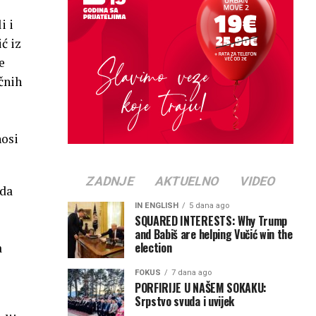
i i
ć iz
e
ičnih
nosi
ZADNJE
AKTUELNO
VIDEO
 da
IN ENGLISH
5 dana ago
SQUARED INTERESTS: Why Trump
and Babiš are helping Vučić win the
election
a
FOKUS
7 dana ago
PORFIRIJE U NAŠEM SOKAKU:
Srpstvo svuda i uvijek