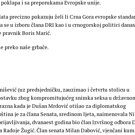
se, poklapa i sa preporukama Evropske unije.
data precizno pokazuju želi li Crna Gora evropske standa
 da se u izboru člana DRI kao i u crnogorskoj politici danas
e pravnik Boris Marić.
e preko naše grbače.
išević (uz predsjedničku, zauzimao i četvrtu stolicu u
 ostavku zbog kompromitujućeg snimka seksa u državno
e prazna kada je Dušan Mrdović otišao za diplomatskog
ština je za člana Senata, sredinom ljeta, naimenovala N
 prijavljivanja, dvanaest godina bio član Izvršnog odbora 
ja Radoje Žugić. Član senata Milan Dabović, vjenčani kum