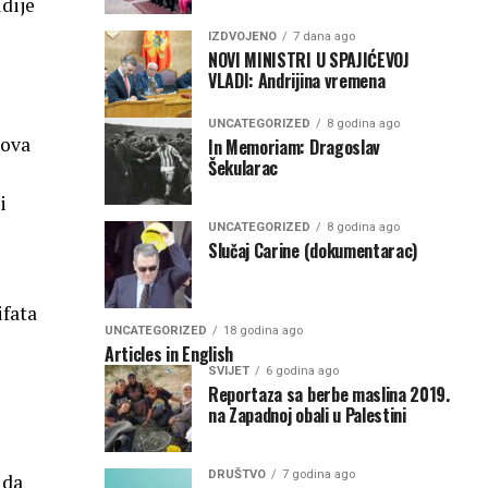
dije
IZDVOJENO
7 dana ago
NOVI MINISTRI U SPAJIĆEVOJ
VLADI: Andrijina vremena
UNCATEGORIZED
8 godina ago
dova
In Memoriam: Dragoslav
Šekularac
i
UNCATEGORIZED
8 godina ago
Slučaj Carine (dokumentarac)
ifata
UNCATEGORIZED
18 godina ago
Articles in English
SVIJET
6 godina ago
Reportaza sa berbe maslina 2019.
na Zapadnoj obali u Palestini
DRUŠTVO
7 godina ago
 da