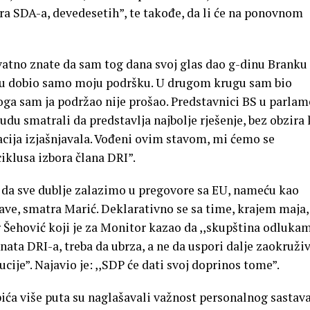
a SDA-a, devedesetih”, te takođe, da li će na ponovnom
ovatno znate da sam tog dana svoj glas dao g-dinu Branku
ugu dobio samo moju podršku. U drugom krugu sam bio
ga sam ja podržao nije prošao. Predstavnici BS u parla
udu smatrali da predstavlja najbolje rješenje, bez obzira
upacija izjašnjavala. Vođeni ovim stavom, mi ćemo se
ciklusa izbora člana DRI”.
u da sve dublje zalazimo u pregovore sa EU, nameću kao
žave, smatra Marić. Deklarativno se sa time, krajem maja,
 Šehović koji je za Monitor kazao da ,,skupština odluka
ata DRI-a, treba da ubrza, a ne da uspori dalje zaokruži
ucije”. Najavio je: ,,SDP će dati svoj doprinos tome”.
pića više puta su naglašavali važnost personalnog sastav