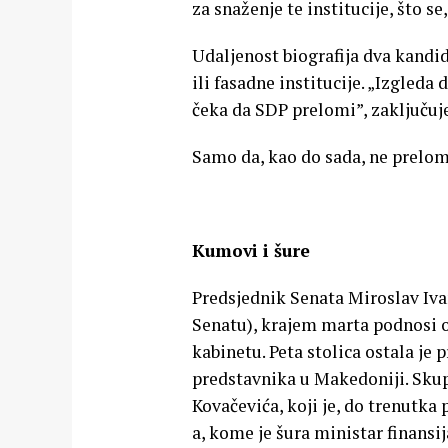
za snaženje te institucije, što 
Udaljenost biografija dva kandi
ili fasadne institucije. „Izgleda
čeka da SDP prelomi”, zaključuj
Samo da, kao do sada, ne prelom
Kumovi i šure
Predsjednik Senata Miroslav Ivan
Senatu), krajem marta podnosi
kabinetu. Peta stolica ostala j
predstavnika u Makedoniji. Skup
Kovačevića, koji je, do trenutka
a, kome je šura ministar finansi