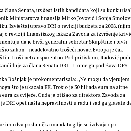
 člana Senata, uz šest istih kandidata koji su konkurisal
enik Ministarstva finansija Mirko Jovović i Sonja Smolovi
ku. Izvještaj upravo DRI o reviziji budžeta za 2008. (njim
j o reviziji finansijskog iskaza Zavoda za izvršenje kriv
mentuju da je bivši generalni sekretar Skupštine i bivši
ršio zakon – neadekvatno trošeći novac. Evropa je čak
štini troši netransparentno. Pod pritiskom, Radović pod
 kandiduje za člana Senata DRI. U tome ga podržava DPS.
a Bošnjak je prokomentarisala: ,,Ne mogu da vjerujem
ga što je ukazala EK. Trošio je 30 hiljada eura na sitne
a eura za cvijeće. Onda je otišao za direktora Zavoda za
 je DRI opet našla nepravilnosti u radu i sad ga glasate d
ebe ima dva poslanička mandata gdje se izdvajao po