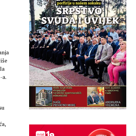
anja
više
la
-a.
su
ća,