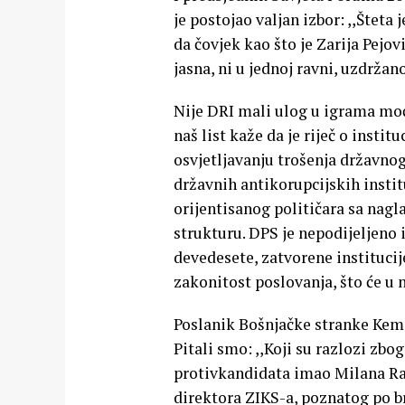
je postojao valjan izbor: ,,Štet
da čovjek kao što je Zarija Pejov
jasna, ni u jednoj ravni, uzdrža
Nije DRI mali ulog u igrama moć
naš list kaže da je riječ o instit
osvjetljavanju trošenja državnog
državnih antikorupcijskih instit
orijentisanog političara sa nag
strukturu. DPS je nepodijeljeno 
devedesete, zatvorene instituc
zakonitost poslovanja, što će u 
Poslanik Bošnjačke stranke Kema
Pitali smo: ,,Koji su razlozi zbog
protivkandidata imao Milana Ra
direktora ZIKS-a, poznatog po br