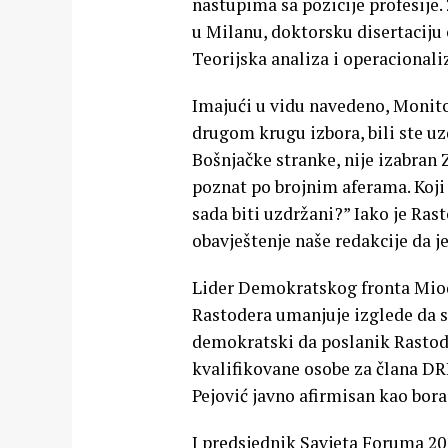
nastupima sa pozicije profesije.
u Milanu, doktorsku disertaciju 
Teorijska analiza i operacionaliz
Imajući u vidu navedeno, Monito
drugom krugu izbora, bili ste u
Bošnjačke stranke, nije izabran 
poznat po brojnim aferama. Koji 
sada biti uzdržani?” Iako je Ras
obavještenje naše redakcije da j
Lider Demokratskog fronta Miod
Rastodera umanjuje izglede da se 
demokratski da poslanik Rastode
kvalifikovane osobe za člana DRI
Pejović javno afirmisan kao bora
I predsjednik Savjeta Foruma 20