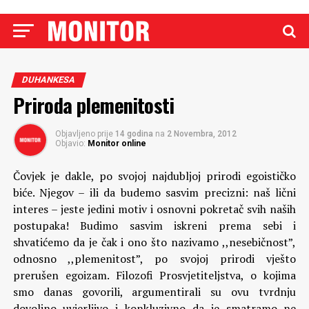
DUHANKESA
Priroda plemenitosti
Objavljeno prije
14 godina
na
2 Novembra, 2012
Objavio:
Monitor online
Čovjek je dakle, po svojoj najdubljoj prirodi egoističko
biće. Njegov – ili da budemo sasvim precizni: naš lični
interes – jeste jedini motiv i osnovni pokretač svih naših
postupaka! Budimo sasvim iskreni prema sebi i
shvatićemo da je čak i ono što nazivamo ,,nesebičnost”,
odnosno ,,plemenitost”, po svojoj prirodi vješto
prerušen egoizam. Filozofi Prosvjetiteljstva, o kojima
smo danas govorili, argumentirali su ovu tvrdnju
dovoljno uvjerljivo i konkluzivno da je smatramo ne