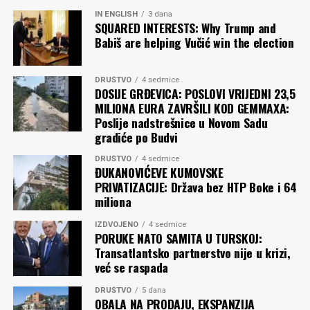
IN ENGLISH
3 dana
SQUARED INTERESTS: Why Trump and
Babiš are helping Vučić win the election
DRUŠTVO
4 sedmice
DOSIJE GRĐEVICA: POSLOVI VRIJEDNI 23,5
MILIONA EURA ZAVRŠILI KOD GEMMAXA:
Poslije nadstrešnice u Novom Sadu
gradiće po Budvi
DRUŠTVO
4 sedmice
ĐUKANOVIĆEVE KUMOVSKE
PRIVATIZACIJE: Država bez HTP Boke i 64
miliona
IZDVOJENO
4 sedmice
PORUKE NATO SAMITA U TURSKOJ:
Transatlantsko partnerstvo nije u krizi,
već se raspada
DRUŠTVO
5 dana
OBALA NA PRODAJU, EKSPANZIJA