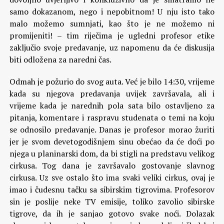
samo dokazanom, nego i nepobitnom! U nju isto tako
malo možemo sumnjati, kao što je ne možemo ni
promijeniti! – tim riječima je ugledni profesor etike
zaključio svoje predavanje, uz napomenu da će diskusija
biti odložena za naredni čas.
Odmah je požurio do svog auta. Već je bilo 14:30, vrijeme
kada su njegova predavanja uvijek završavala, ali i
vrijeme kada je narednih pola sata bilo ostavljeno za
pitanja, komentare i raspravu studenata o temi na koju
se odnosilo predavanje. Danas je profesor morao žuriti
jer je svom devetogodišnjem sinu obećao da će doći po
njega u planinarski dom, da bi stigli na predstavu velikog
cirkusa. Tog dana je završavalo gostovanje slavnog
cirkusa. Uz sve ostalo što ima svaki veliki cirkus, ovaj je
imao i čudesnu tačku sa sibirskim tigrovima. Profesorov
sin je poslije neke TV emisije, toliko zavolio sibirske
tigrove, da ih je sanjao gotovo svake noći. Dolazak