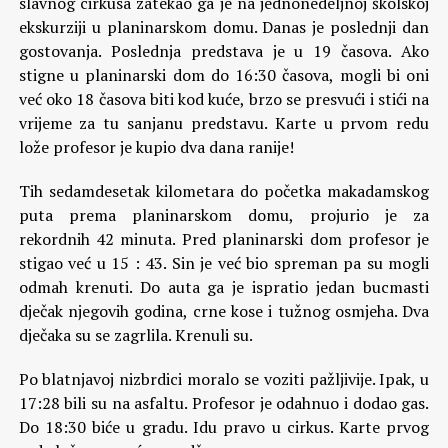
slavnog cirkusa zatekao ga je na jednonedeljnoj školskoj
ekskurziji u planinarskom domu. Danas je poslednji dan
gostovanja. Poslednja predstava je u 19 časova. Ako
stigne u planinarski dom do 16:30 časova, mogli bi oni
već oko 18 časova biti kod kuće, brzo se presvući i stići na
vrijeme za tu sanjanu predstavu. Karte u prvom redu
lože profesor je kupio dva dana ranije!
Tih sedamdesetak kilometara do početka makadamskog
puta prema planinarskom domu, projurio je za
rekordnih 42 minuta. Pred planinarski dom profesor je
stigao već u 15 : 43. Sin je već bio spreman pa su mogli
odmah krenuti. Do auta ga je ispratio jedan bucmasti
dječak njegovih godina, crne kose i tužnog osmjeha. Dva
dječaka su se zagrlila. Krenuli su.
Po blatnjavoj nizbrdici moralo se voziti pažljivije. Ipak, u
17:28 bili su na asfaltu. Profesor je odahnuo i dodao gas.
Do 18:30 biće u gradu. Idu pravo u cirkus. Karte prvog