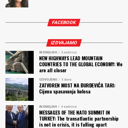
sada drugi čovjek!“ – jer time uskraćuješ sebi podvig
vrline! Ti si upravo onaj koji je bio rob poroka, i ovaj isti
koji je sebe oslobodio poroka!
FACEBOOK
Oslobodi se sindroma prolaznosti, ti koji si neprolazan!
Samo ti si uvijek jednak sebi, zato i jesi mjerna jedinica
morala, dobrote, vrline, univerzalni ekvivalent prošlosti,
IZDVAJAMO
sadašnjosti i budućnosti! Zlato od kog je salivena tvoja
IN ENGLISH
3 sedmice
ličnost ne nagriza hrđa vremena. Vječne vrijednosti su
NEW HIGHWAYS LEAD MOUNTAIN
tvoja prava mjera, tvoja stamenost te obavezuje da od
COUNTRIES TO THE GLOBAL ECONOMY: We
are all closer
sebe učiniš svoje najbolje djelo.
IZDVOJENO
5 dana
Ferid MUHIĆ
ZATVOREN MOST NA ĐURĐEVIĆA TARI:
Cijena spasavanja kolosa
Komentari
IN ENGLISH
4 sedmice
MESSAGES OF THE NATO SUMMIT IN
TURKEY: The transatlantic partnership
is not in crisis, it is falling apart