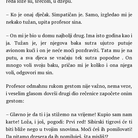
reda lože su, srećom, u džepu.
– Ko je onaj dječak. Simpatičan je. Samo, izgledao mi je
nekako tužan, upita profesor sina.
– On mi je bio u domu najbolji drug. Ima isto godina kao i
ja. Tužan je, jer njegova baka sutra ujutro putuje
avionom kući i on je neće moći pozdraviti. Tata mu je na
putu, a sva djeca se vraćaju tek sutra popodne . On
mnogo voli svoju baku, pričao mi je koliko i ona njega
voli, odgovori mu sin.
Profesor odmahnu rukom gestom nije važno, nema veze,
i veselim glasom dovrši drugi dio rečenice započete onim
gestom:
– Glavno je da ti i ja stižemo na vrijeme! Kupio sam nam
karte! Loža, i još, pogodi: Prvi red! Sibirski tigrovi će ti
biti bliže nego u tvojim snovima. Moći ćeš ih pomilovati!
Da pitamo dresera da ih pomiluješ, šta misliš!?