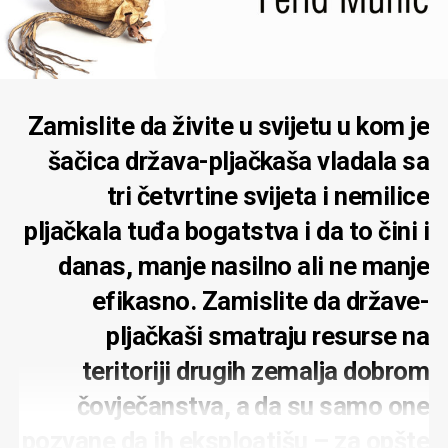
Zamislite da živite u svijetu u kom je
šačica država-pljačkaša vladala sa
tri četvrtine svijeta i nemilice
pljačkala tuđa bogatstva i da to čini i
danas, manje nasilno ali ne manje
efikasno. Zamislite da države-
pljačkaši smatraju resurse na
teritoriji drugih zemalja dobrom
čovječanstva, a da su samo one
pozvane da ih eksploatišu – za opšte