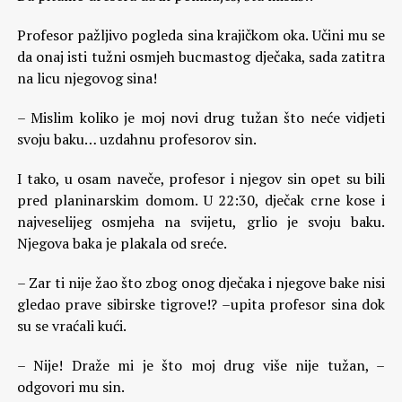
Profesor pažljivo pogleda sina krajičkom oka. Učini mu se
da onaj isti tužni osmjeh bucmastog dječaka, sada zatitra
na licu njegovog sina!
– Mislim koliko je moj novi drug tužan što neće vidjeti
svoju baku… uzdahnu profesorov sin.
I tako, u osam naveče, profesor i njegov sin opet su bili
pred planinarskim domom. U 22:30, dječak crne kose i
najveselijeg osmjeha na svijetu, grlio je svoju baku.
Njegova baka je plakala od sreće.
– Zar ti nije žao što zbog onog dječaka i njegove bake nisi
gledao prave sibirske tigrove!? –upita profesor sina dok
su se vraćali kući.
– Nije! Draže mi je što moj drug više nije tužan, –
odgovori mu sin.