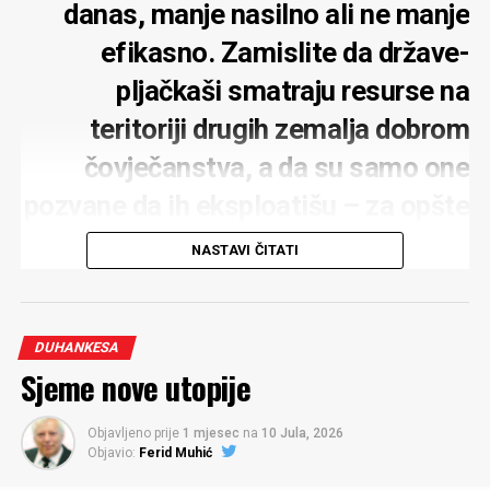
danas, manje nasilno ali ne manje
efikasno. Zamislite da države-
pljačkaši smatraju resurse na
teritoriji drugih zemalja dobrom
čovječanstva, a da su samo one
pozvane da ih eksploatišu – za opšte
dobro. Odahnite: U svijetu u kom
NASTAVI ČITATI
živimo pljačkaško-razbojnički
društveno-ekonomski sistem kao
DUHANKESA
sociološka kategorija – ne postoji
Sjeme nove utopije
Objavljeno prije
1 mjesec
na
10 Jula, 2026
Objavio:
Ferid Muhić