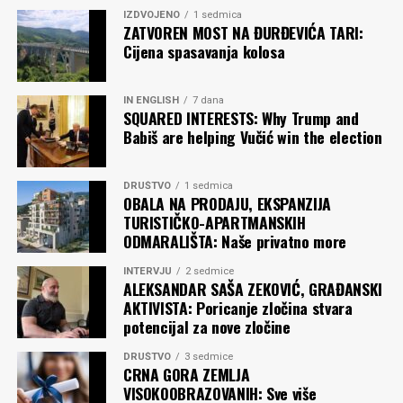
IZDVOJENO
1 sedmica
ZATVOREN MOST NA ĐURĐEVIĆA TARI:
Ferid MUHIĆ
Cijena spasavanja kolosa
Komentari
IN ENGLISH
7 dana
SQUARED INTERESTS: Why Trump and
Babiš are helping Vučić win the election
DRUŠTVO
1 sedmica
OBALA NA PRODAJU, EKSPANZIJA
TURISTIČKO-APARTMANSKIH
ODMARALIŠTA: Naše privatno more
INTERVJU
2 sedmice
ALEKSANDAR SAŠA ZEKOVIĆ, GRAĐANSKI
AKTIVISTA: Poricanje zločina stvara
potencijal za nove zločine
DRUŠTVO
3 sedmice
CRNA GORA ZEMLJA
VISOKOOBRAZOVANIH: Sve više