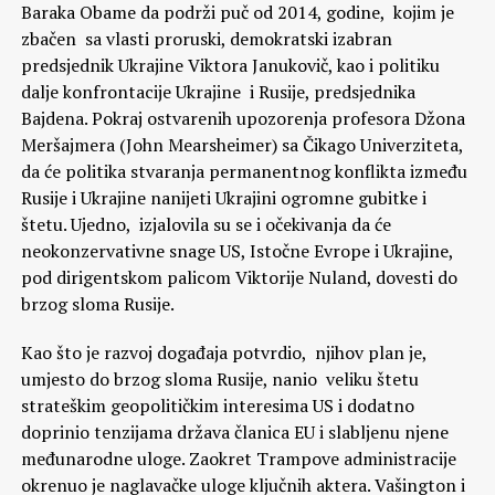
Baraka Obame da podrži puč od 2014, godine, kojim je
zbačen sa vlasti proruski, demokratski izabran
predsjednik Ukrajine Viktora Janukovič, kao i politiku
dalje konfrontacije Ukrajine i Rusije, predsjednika
Bajdena. Pokraj ostvarenih upozorenja profesora Džona
Meršajmera (John Mearsheimer) sa Čikago Univerziteta,
da će politika stvaranja permanentnog konflikta između
Rusije i Ukrajine nanijeti Ukrajini ogromne gubitke i
štetu. Ujedno, izjalovila su se i očekivanja da će
neokonzervativne snage US, Istočne Evrope i Ukrajine,
pod dirigentskom palicom Viktorije Nuland, dovesti do
brzog sloma Rusije.
Kao što je razvoj događaja potvrdio, njihov plan je,
umjesto do brzog sloma Rusije, nanio veliku štetu
strateškim geopolitičkim interesima US i dodatno
doprinio tenzijama država članica EU i slabljenu njene
međunarodne uloge. Zaokret Trampove administracije
okrenuo je naglavačke uloge ključnih aktera. Vašington i