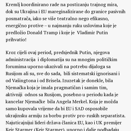
Kremlj koordinirano rade na postizanju trajnog mira,
dok su Ukrajina i EU mareginalizirane do granice pasivnih
posmatrača, iako se više teatralno nego efikasno,
energično protive – u najmanju ruku uslovima koje je
predložio Donald Tramp i koje je Vladimir Putin
prihvatio!
Kroz cijeli ovaj period, predsjednik Putin, njegova
administracija i diplomatija su na mnogim političkim
forumima uporno ukazivali na potrebu dijaloga sa
Rusijom ali su, sve do sada, bili sistematski ignorisani i
od Vašingtona i od Brisela. Izuzetak je donekle, bila
Njemačka koja je imala pragmatičan i samim tim,
aktivniji odnos sa Rusijom, posebno u periodu kada je
kancelar Njemačke bila Angela Merkel. Koja je možda
samo kupovala vrijeme da bi EU i SAD osposobile
ukrajinsku armiju za borbu protiv pro-ruskih separatista.
Najuticajnijui lideri država članica EU, kao i UK premijer
Kejr Starmer (Keir Starmer), uporno i dalje podbadaju