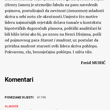
(Henry James) je utemeljio fabulu na paru navedenih
pojmova, postulirajući da
nevinost
(
innocence
) mladosti
skriva u sebi notu zle okrutnosti. Umjesto što motive
lidera najmoćnijih svjetskih država tumače u kontekstu
hipotetičkih dugoročnih planova, politički analitičari bi
bili bliže istini ako bi, po uzoru na Henri Džejmsa, pošli
od pojmovnog para
Starost i mudrost
, uz postulat da
prividna mudrost starosti ovih lidera skriva pohlepu.
Pokvarenu, zlu, bezosjećajnu pohlepu. I ništa više.
Ferid MUHIĆ
Komentari
POVEZANE VIJESTI:
1798
SLJEDEĆE