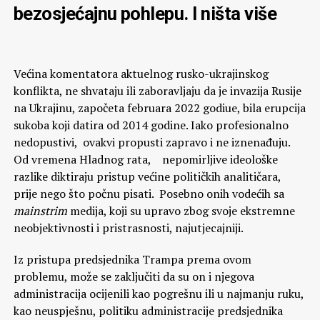
bezosjećajnu pohlepu. I ništa više
Većina komentatora aktuelnog rusko-ukrajinskog
konflikta, ne shvataju ili zaboravljaju da je invazija Rusije
na Ukrajinu, započeta februara 2022 godiue, bila erupcija
sukoba koji datira od 2014 godine. Iako profesionalno
nedopustivi, ovakvi propusti zapravo i ne iznenađuju.
Od vremena Hladnog rata, nepomirljive ideološke
razlike diktiraju pristup većine političkih analitičara,
prije nego što počnu pisati. Posebno onih vodećih sa
mainstrim
medija, koji su upravo zbog svoje ekstremne
neobjektivnosti i pristrasnosti, najutjecajniji.
Iz pristupa predsjednika Trampa prema ovom
problemu, može se zaključiti da su on i njegova
administracija ocijenili kao pogrešnu ili u najmanju ruku,
kao neuspješnu, politiku administracije predsjednika