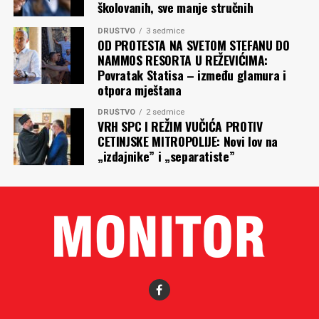
školovanih, sve manje stručnih
DRUŠTVO
3 sedmice
OD PROTESTA NA SVETOM STEFANU DO
NAMMOS RESORTA U REŽEVIĆIMA:
Povratak Statisa – između glamura i
otpora mještana
DRUŠTVO
2 sedmice
VRH SPC I REŽIM VUČIĆA PROTIV
CETINJSKE MITROPOLIJE: Novi lov na
„izdajnike” i „separatiste”