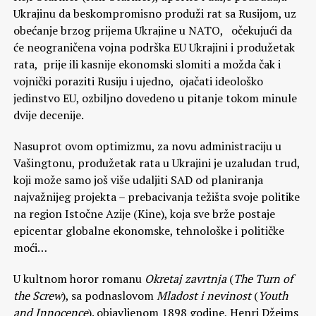
Ukrajinu da beskompromisno produži rat sa Rusijom, uz
obećanje brzog prijema Ukrajine u NATO, očekujući da
će neograničena vojna podrška EU Ukrajini i produžetak
rata, prije ili kasnije ekonomski slomiti a možda čak i
vojnički poraziti Rusiju i ujedno, ojačati ideološko
jedinstvo EU, ozbiljno dovedeno u pitanje tokom minule
dvije decenije.
Nasuprot ovom optimizmu, za novu administraciju u
Vašingtonu, produžetak rata u Ukrajini je uzaludan trud,
koji može samo još više udaljiti SAD od planiranja
najvažnijeg projekta – prebacivanja težišta svoje politike
na region Istočne Azije (Kine), koja sve brže postaje
epicentar globalne ekonomske, tehnološke i političke
moći…
U kultnom horor romanu
Okretaj zavrtnja
(
The Turn of
the Screw
), sa podnaslovom
Mladost
i
nevinost
(
Youth
and Innocence
). objavljenom 1898 godine, Henri Džejms