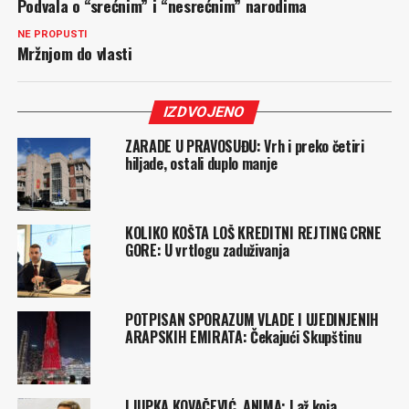
Podvala o “srećnim” i “nesrećnim” narodima
NE PROPUSTI
Mržnjom do vlasti
IZDVOJENO
ZARADE U PRAVOSUĐU: Vrh i preko četiri
hiljade, ostali duplo manje
KOLIKO KOŠTA LOŠ KREDITNI REJTING CRNE
GORE: U vrtlogu zaduživanja
POTPISAN SPORAZUM VLADE I UJEDINJENIH
ARAPSKIH EMIRATA: Čekajući Skupštinu
LJUPKA KOVAČEVIĆ, ANIMA: Laž koja