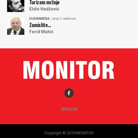
Turizam mržnje
Eldin Hadžović
DUHANKESA
/ prije 2 sedmice
Zamislite…
Ferid Muhić
IMPRESUM
Copyright © 2019 MONITOR