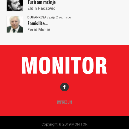
Turizam mržnje
Eldin Hadžović
DUHANKESA
/ prije 2 sedmice
Zamislite…
Ferid Muhić
IMPRESUM
Copyright © 2019 MONITOR