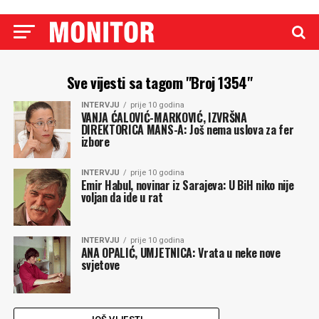
Sve vijesti sa tagom "Broj 1354"
INTERVJU
prije 10 godina
VANJA ĆALOVIĆ-MARKOVIĆ, IZVRŠNA
DIREKTORICA MANS-A: Još nema uslova za fer
izbore
INTERVJU
prije 10 godina
Emir Habul, novinar iz Sarajeva: U BiH niko nije
voljan da ide u rat
INTERVJU
prije 10 godina
ANA OPALIĆ, UMJETNICA: Vrata u neke nove
svjetove