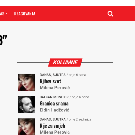
NAS
REAGOVANJA
8"
KOLUMNE
DANAS, SJUTRA
/ prije 6 dana
Njihov svet
Milena Perović
BALKAN MONITOR
/ prije 6 dana
Granica srama
Eldin Hadžović
DANAS, SJUTRA
/ prije 2 sedmice
Nije za smjeh
Milena Perović